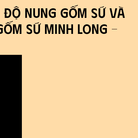
t độ nung gốm sứ và
Gốm Sứ Minh Long -