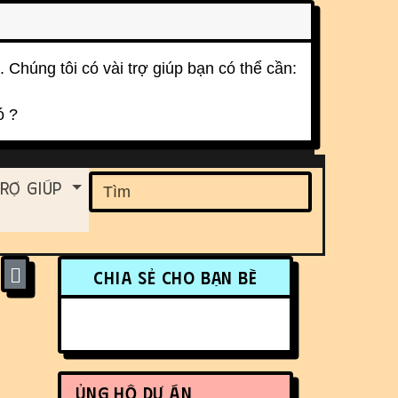
. Chúng tôi có vài trợ giúp bạn có thể cần:
ó ?
ent
rợ Giúp
Find
More content and funct
Chia sẻ cho bạn bè
Ủng hộ dự án