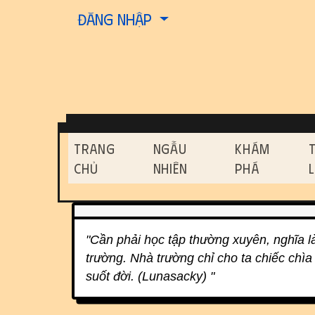
Site identity, navigati
Đăng nhập
Navigation and relat
Trang
Ngẫu
Khám
Chủ
Nhiên
Phá
Related content
"Cần phải học tập thường xuyên, nghĩa là
trường. Nhà trường chỉ cho ta chiếc chìa
suốt đời. (Lunasacky) "