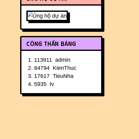
Công thần bảng
113911
admin
84794
KienThuc
17617
TieuNha
5935
tv