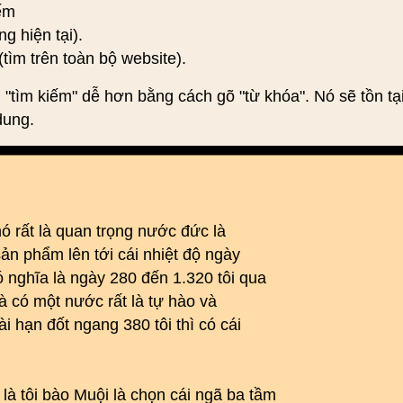
iếm
ng hiện tại).
(tìm trên toàn bộ website).
 "tìm kiếm" dễ hơn bằng cách gõ "từ khóa". Nó sẽ tồn tạ
dung.
nó rất là quan trọng nước đức là
ản phẩm lên tới cái nhiệt độ ngày
 nghĩa là ngày 280 đến 1.320 tôi qua
là có một nước rất là tự hào và
i hạn đốt ngang 380 tôi thì có cái
à tôi bào Muội là chọn cái ngã ba tầm