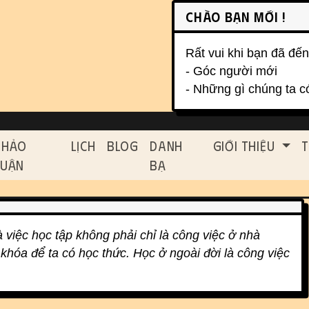
on, etc.
Chào bạn mới !
Rất vui khi bạn đã đến
- Góc người mới
- Những gì chúng ta c
ed functionality and cont
Thảo
Lịch
Blog
Danh
Giới Thiệu
T
Luận
Bạ
 việc học tập không phải chỉ là công việc ở nhà
 khóa để ta có học thức. Học ở ngoài đời là công việc