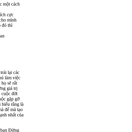
ức một cách
tích cực
 cho mình
 đó thì
ian
rái lại các
hú làm việc
 họ sẽ rất
ng giá trị
y cuộc đời
cuộc gặp gỡ
 hiểu rằng là
mà để mà tạo
mạnh nhất của
é bạn Đừng