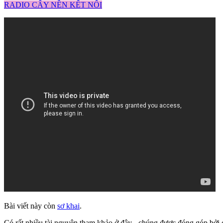
RADIO CẤY NỀN KẾT NỐI
Bài viết này còn
sơ khai
.
Có rất nhiều tài nguyên tham khảo ở đây - chúng được đóng góp bởi c