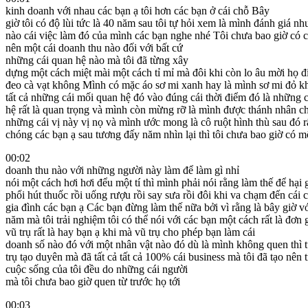
kinh doanh với nhau các bạn ạ tôi hơn các bạn ở cái chỗ Bây
giờ tôi có độ lùi tức là 40 năm sau tôi tự hỏi xem là mình đánh giá nh
nào cái việc làm đó của mình các bạn nghe nhé Tôi chưa bao giờ có c
nên một cái doanh thu nào đối với bất cứ
những cái quan hệ nào mà tôi đã từng xây
dựng một cách miệt mài một cách tỉ mỉ mà đôi khi còn lo âu mời họ đ
đeo cà vạt không Mình có mặc áo sơ mi xanh hay là mình sơ mi đỏ k
tất cả những cái mối quan hệ đó vào đúng cái thời điểm đó là những 
hệ rất là quan trọng và mình còn mừng rỡ là mình được thánh nhân c
những cái vị này vị nọ và mình ước mong là cô ruột hình thù sau đó 
chóng các bạn ạ sau tương đấy năm nhìn lại thì tôi chưa bao giờ có 
00:02
doanh thu nào với những người này làm để làm gì nhỉ
nói một cách hơi hơi đểu một tí thì mình phải nói rằng làm thế để hại 
phổi hút thuốc rồi uống rượu rồi say sưa rồi đôi khi va chạm đến cái 
gia đình các bạn ạ Các bạn đừng làm thế nữa bởi vì rằng là bây giờ vớ
năm mà tôi trải nghiệm tôi có thể nói với các bạn một cách rất là đơn g
vũ trụ rất là hay bạn ạ khi mà vũ trụ cho phép bạn làm cái
doanh số nào đó với một nhân vật nào đó dù là mình không quen thì 
trụ tạo duyên mà đã tất cả tất cả 100% cái business mà tôi đã tạo nên 
cuộc sống của tôi đều do những cái người
mà tôi chưa bao giờ quen từ trước họ tới
00:03