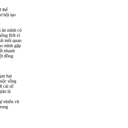
ư thế
ơ hội tạo
i ăn mình có
hông Bởi vì
cái mối quan
ho mình gặp
rất nhanh
một đồng
gan hại
cuộc sống
i cái số
iản là
tự nhiên vũ
trong