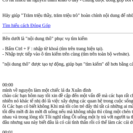
Hãy giúp "Trăm triệu thầy, trăm triệu trò" hoàn chỉnh nội dung để nh
Tìm hiểu cách Đóng Góp
Bên dưới là "nội dung thô" phục vụ tìm kiếm
- Bấm Ctrl + F : nhập từ khoá (tìm trên trang hiện tại).
- Nhập trực tiếp vào ô tìm kiếm trên cùng (tìm trên toàn bộ website).
"nội dung thô" được tạo tự động, giúp bạn "tìm kiếm" dễ hơn bằng cá
00:00
mình về nguyện làm một chiếc lá đa Xuân đình
chào các bạn hôm nay tôi xin đề cập đến một vấn đề mà các bạn rất 
nhiên nó khác tế nhị đó là việc xây dựng các quan hệ trong cuộc sốn
ôi Các bạn có biết không Khi mà tôi còn trẻ đấy thì tất cả những ai mà
tôi đều mời đi ăn mời đi uống nếu mà không nhậu thì cũng một chén t
nhau và trong lòng tôi Tôi nghĩ rằng Ôi uống một ly trà với người ta t
đâu nhưng sau này biết đâu là có cái tình thân rồi có thể làm các cái 
00:01