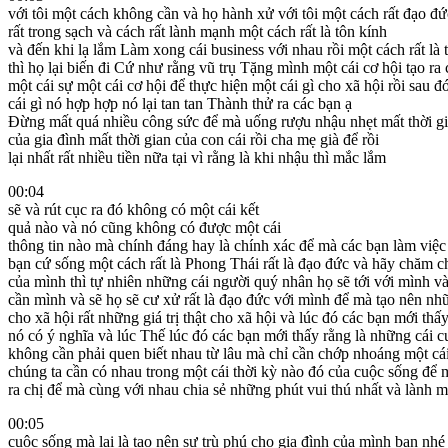
với tôi một cách không cần và họ hành xử với tôi một cách rất đạo đ
rất trong sạch và cách rất lành mạnh một cách rất là tôn kính
và đến khi lạ lắm Làm xong cái business với nhau rồi một cách rất là 
thì họ lại biến đi Cứ như rằng vũ trụ Tặng mình một cái cơ hội tạo ra
một cái sự một cái cơ hội để thực hiện một cái gì cho xã hội rồi sau đó
cái gì nó hợp hợp nó lại tan tan Thành thử ra các bạn ạ
Đừng mất quá nhiều công sức để mà uống rượu nhậu nhẹt mất thời g
của gia đình mất thời gian của con cái rồi cha mẹ già để rồi
lại nhất rất nhiều tiền nữa tại vì rằng là khi nhậu thì mắc lắm
00:04
sẽ và rút cục ra đó không có một cái kết
quả nào và nó cũng không có được một cái
thông tin nào mà chính đáng hay là chính xác để mà các bạn làm việc t
bạn cứ sống một cách rất là Phong Thái rất là đạo đức và hãy chăm c
của mình thì tự nhiên những cái người quý nhân họ sẽ tới với mình và
cần mình và sẽ họ sẽ cư xử rất là đạo đức với mình để mà tạo nên nhữ
cho xã hội rất những giá trị thật cho xã hội và lúc đó các bạn mới thấ
nó có ý nghĩa và lúc Thế lúc đó các bạn mới thấy rằng là những cái 
không cần phải quen biết nhau từ lâu mà chỉ cần chớp nhoáng một cái
chúng ta cần có nhau trong một cái thời kỳ nào đó của cuộc sống để 
ra chị để mà cùng với nhau chia sẻ những phút vui thú nhất và lành 
00:05
cuộc sống mà lại là tạo nên sự trù phú cho gia đình của mình bạn nh