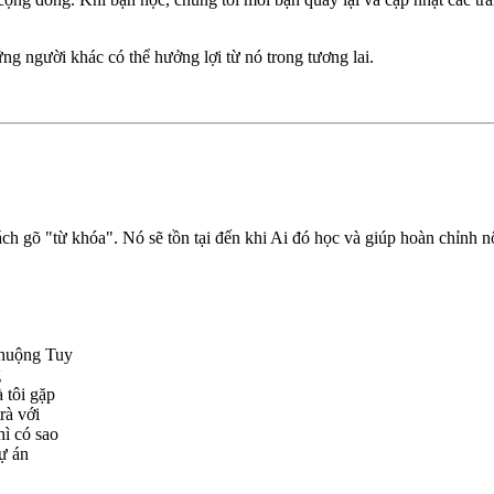
ững người khác có thể hưởng lợi từ nó trong tương lai.
ch gõ "từ khóa". Nó sẽ tồn tại đến khi Ai đó học và giúp hoàn chỉnh n
chuộng Tuy
g
 tôi gặp
rà với
hì có sao
dự án