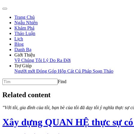
Trang Chủ
Ngẫu Nhiên
Khám Phá
Thảo Luận
Lịch
Blog
Danh Bạ
Giới Thiệu
Về Chúng Tôi
Lý Do Ra Đời
Trợ Giúp
Người mới
Đóng Góp
Hộp Cát
Cú Pháp Soạn Thảo
Find
Related content
"Với tôi, gia đình của tôi, bạn bè của tôi đã dạy tôi ý nghĩa thực sự
Xây dựng QUAN HỆ thực sự có 