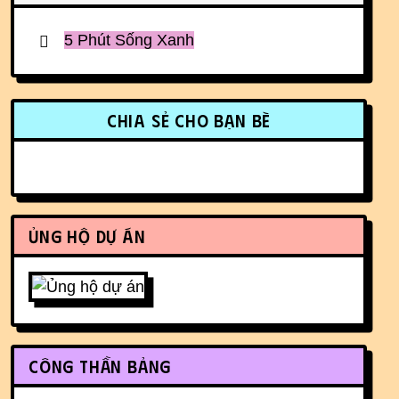
5 Phút Sống Xanh
More content and functionality (r
Chia sẻ cho bạn bè
Ủng hộ dự án
Công thần bảng