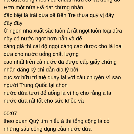
Hơn một nửa Đã đạt chứng nhận
đặc biệt là trái dừa xê Bến Tre thưa quý vị đây
đây đây
Ừ ngon nha xuất sắc luôn á rất ngọt luôn loại dừa
này có nước ngọt hơn hẳn và để
càng già thì cái độ ngọt càng cao được cho là loại
dừa cho nước uống chất lượng
cao nhất trên cả nước đã được cấp giấy chứng
nhận đăng ký chỉ dẫn địa lý bởi
cục sở hữu trí tuệ quay lại với câu chuyện Vì sao
người Trung Quốc lại chọn
nước dừa tươi để uống là vì họ cho rằng á là
nước dừa rất tốt cho sức khỏe và
00:07
theo quan Quý tìm hiểu á thì tổng cộng là có
những sáu công dụng của nước dừa