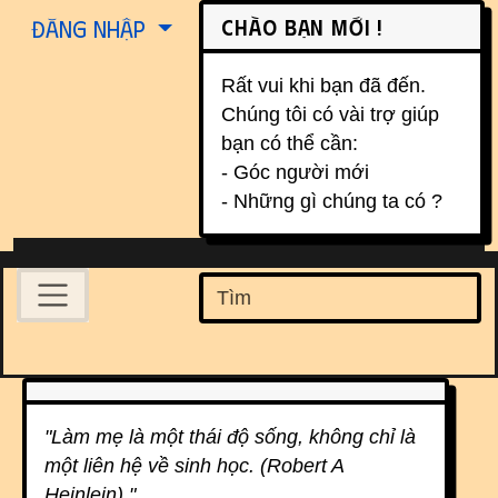
Site identity, navigation, etc.
Chào bạn mới !
Đăng nhập
Rất vui khi bạn đã đến.
Chúng tôi có vài trợ giúp
bạn có thể cần:
- Góc người mới
- Những gì chúng ta có ?
Navigation and related function
Find
Related content
"Làm mẹ là một thái độ sống, không chỉ là
một liên hệ về sinh học. (Robert A
Heinlein) "