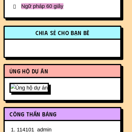
Ngữ pháp 60 giây
More content and functionality (r
Chia sẻ cho bạn bè
Ủng hộ dự án
Công thần bảng
114101
admin