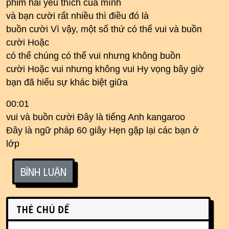
phim hài yêu thích của mình
và bạn cười rất nhiều thì điều đó là
buồn cười Vì vậy, một số thứ có thể vui và buồn
cười Hoặc
có thể chúng có thể vui nhưng không buồn
cười Hoặc vui nhưng không vui Hy vọng bây giờ
bạn đã hiểu sự khác biệt giữa
00:01
vui và buồn cười Đây là tiếng Anh kangaroo
Đây là ngữ pháp 60 giây Hẹn gặp lại các bạn ở
lớp
Bình luận
Related content
Thẻ chủ đề