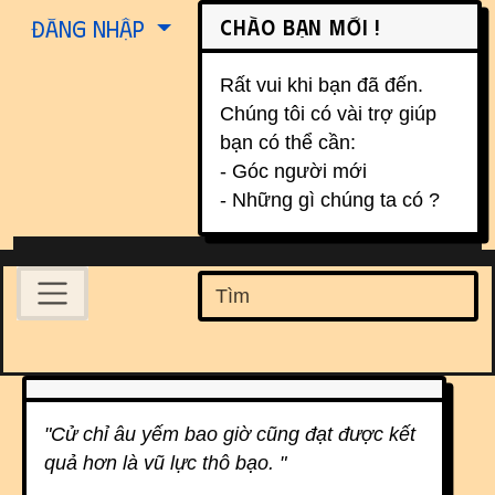
Site identity, navigation, etc.
Chào bạn mới !
Đăng nhập
Rất vui khi bạn đã đến.
Chúng tôi có vài trợ giúp
bạn có thể cần:
- Góc người mới
- Những gì chúng ta có ?
Navigation and related function
Find
Related content
"Cử chỉ âu yếm bao giờ cũng đạt được kết
quả hơn là vũ lực thô bạo. "