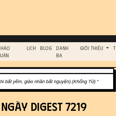
on, etc.
ed functionality and cont
Thảo
Lịch
Blog
Danh
Giới Thiệu
T
Luận
Bạ
hi bất yếm, giáo nhân bất nguyện).(Khổng Tử) "
 ngày Digest 7219