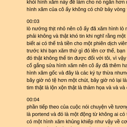
khỏi hình xăm này để làm cho nó ngắn hơn 
hình xăm của cô ấy không có chữ bảy vòng 
00:03
lò nướng thịt nhỏ nên cô ấy đã xăm hình lò n
phải không và thật khó tin khi nghĩ rằng một
biết ai có thể trả tiền cho một phiên dịch vi
trước khi bạn xăm thứ gì đó lên cơ thể, bạn
đó thật không thể tin được đối với tôi, vì vậ
cố gắng sửa hình xăm nên cô ấy đã thêm hai
hình xăm gốc và đây là các ký tự thừa nhưn
bây giờ nó tệ hơn một chút, bây giờ nó lại là
tim thật là lộn xộn thật là thảm họa và và và
00:04
phần tiếp theo của cuộc nói chuyện về tương
là portend và đó là một động từ không ai có
có một hình xăm khủng khiếp như vậy về c