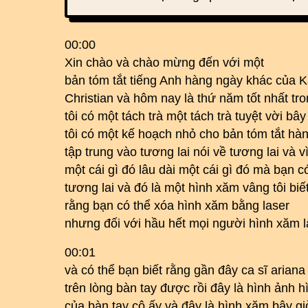
00:00
Xin chào và chào mừng đến với một
bản tóm tắt tiếng Anh hàng ngày khác của Ka
Christian và hôm nay là thứ năm tốt nhất tro
tôi có một tách trà một tách trà tuyệt vời bây
tôi có một kế hoạch nhỏ cho bản tóm tắt h
tập trung vào tương lai nói về tương lai và v
một cái gì đó lâu dài một cái gì đó mà bạn c
tương lai và đó là một hình xăm vâng tôi biế
rằng bạn có thể xóa hình xăm bằng laser
nhưng đối với hầu hết mọi người hình xăm l
00:01
và có thể bạn biết rằng gần đây ca sĩ arian
trên lòng bàn tay được rồi đây là hình ảnh 
của bàn tay cô ấy và đây là hình xăm bây gi