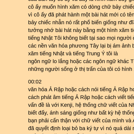
cô ấy muốn hình xăm có dòng chữ bảy chiế
vì cô ấy đã phát hành một bài hát mới có tên
bảy chiếc nhẫn nó rất phổ biến giống như đ
tưởng nhớ bài hát này bằng một hình xăm ti
tiếng Nhật Tôi không biết tại sao mọi người 
các nền văn hóa phương Tây lại bị ám ảnh 
xăm tiếng Nhật và tiếng Trung Ý tôi là
ngôn ngữ lo lắng hoặc các ngôn ngữ khác Tô
những người sống ở thị trấn của tôi có hình
00:02
văn hóa Ả Rập hoặc cách nói tiếng Ả Rập h
cách phát âm tiếng Ả Rập hoặc cách viết tiế
vấn đề là với Kenji, hệ thống chữ viết của 
biết đấy, ánh sáng giống như bất kỳ hệ thống
bạn phải cẩn thận với chữ viết của mình và 
đã quyết định loại bỏ ba ký tự vì nó quá dài 