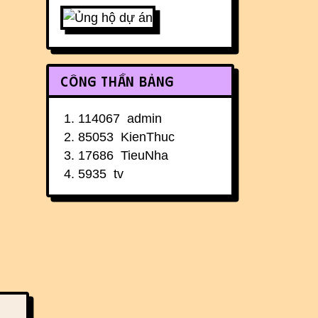
Công thần bảng
114067
admin
85053
KienThuc
17686
TieuNha
5935
tv