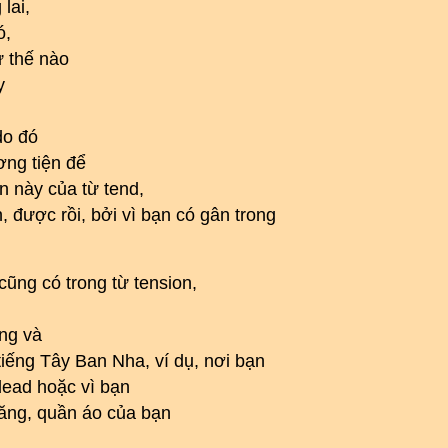
lai,
ó,
ư thế nào
y
do đó
ơng tiện để
n này của từ tend,
, được rồi, bởi vì bạn có gân trong
cũng có trong từ tension,
ng và
iếng Tây Ban Nha, ví dụ, nơi bạn
dead hoặc vì bạn
căng, quần áo của bạn