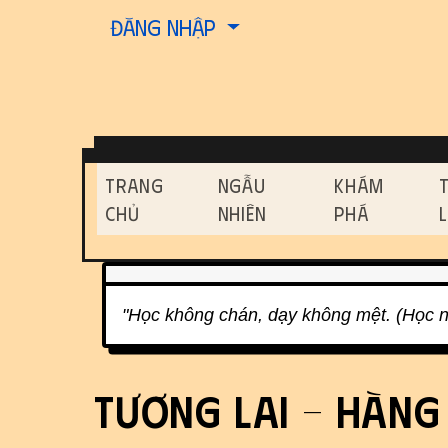
Site identity, navigati
Đăng nhập
Navigation and relat
Trang
Ngẫu
Khám
Chủ
Nhiên
Phá
Related content
"Học không chán, dạy không mệt. (Học n
Tương lai - hàng