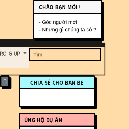
Chào bạn mới !
- Góc người mới
- Những gì chúng ta có ?
ent
rợ Giúp
Find
More content and funct
Chia sẻ cho bạn bè
Ủng hộ dự án