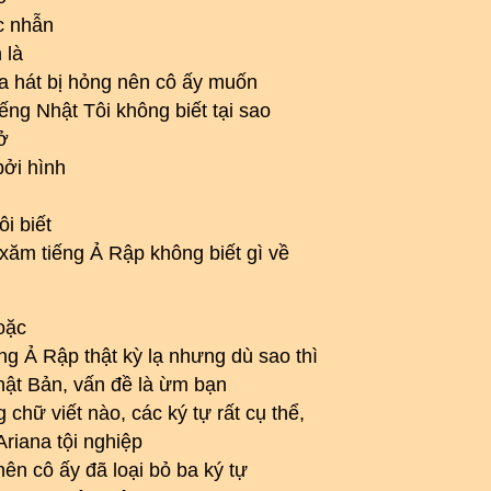
c nhẫn
 là
ĩa hát bị hỏng nên cô ấy muốn
ếng Nhật Tôi không biết tại sao
ở
bởi hình
i biết
 xăm tiếng Ả Rập không biết gì về
oặc
ng Ả Rập thật kỳ lạ nhưng dù sao thì
Nhật Bản, vấn đề là ừm bạn
 chữ viết nào, các ký tự rất cụ thể,
Ariana tội nghiệp
nên cô ấy đã loại bỏ ba ký tự