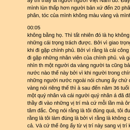
ấy thì thầy là người người Việt Nam đó. Đấ
mình lùn thấp hơn người bản xứ đến 20 phâ
phân, tóc của mình không màu vàng và mình
00:05
không bằng họ. Thì tất nhiên đó là họ khôn
những cái trọng trách được. Bởi vì giao trọn
khi đi gặp chính phủ. Bởi vì rằng là cái côn
đi gặp những nhân viên của chính phủ. và 
nhìn th một người da vàng người ta cũng bả
nước nào thế này bởi vì khi người trong chín
những người nước ngoài nói chung ấy chứ đ
vàng nói riêng thế thì à sau đến năm 36 tuổi
một quý nhân và cái người quý nhân á đã đ
thầy đi vào những vị trí mà cứ mỗi lần mà ôn
tâm đắc. Ông nói rằng là tôi đúng quá, tôi đư
rằng là tôi làm đúng là bởi vì rằng là không
cả. Và cứ thế ông ấy từ vị trí này sang vị trí