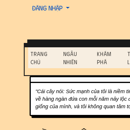
Site identity, navigati
Đăng nhập
Navigation and relat
Trang
Ngẫu
Khám
Chủ
Nhiên
Phá
Related content
"Cái cây nói: Sức mạnh của tôi là niềm tin
về hàng ngàn đứa con mỗi năm nảy lộc đâ
giống của mình, và tôi không quan tâm tới