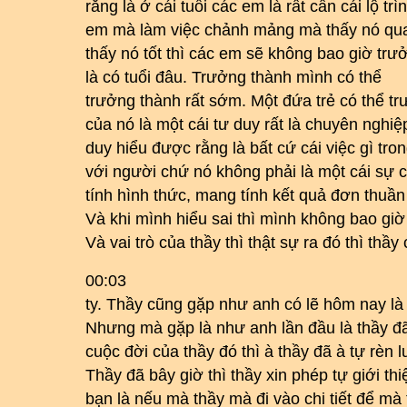
rằng là ở cái tuổi các em là rất cần cái lộ t
em mà làm việc chảnh mảng mà thấy nó qua,
thấy nó tốt thì các em sẽ không bao giờ trư
là có tuổi đâu. Trưởng thành mình có thể
trưởng thành rất sớm. Một đứa trẻ có thể tr
của nó là một cái tư duy rất là chuyên nghiệ
duy hiểu được rằng là bất cứ cái việc gì tro
với người chứ nó không phải là một cái sự 
tính hình thức, mang tính kết quả đơn thuần 
Và khi mình hiểu sai thì mình không bao giờ
Và vai trò của thầy thì thật sự ra đó thì thầ
00:03
ty. Thầy cũng gặp như anh có lẽ hôm nay là 
Nhưng mà gặp là như anh lần đầu là thầy đã 
cuộc đời của thầy đó thì à thầy đã à tự rèn 
Thầy đã bây giờ thì thầy xin phép tự giới thi
bạn là nếu mà thầy mà đi vào chi tiết để mà 