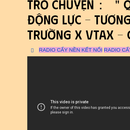
Trò chuyện： ＂Qu
động lực - tương
Trường x VTAX - 
RADIO CẤY NỀN KẾT NỐI
RADIO CẤ