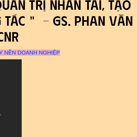
ản trị nhân tài, tạo
 tác＂ - GS. Phan Văn
CNR
Y NỀN DOANH NGHIỆP