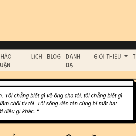
on, etc.
ed functionality and cont
Thảo
Lịch
Blog
Danh
Giới Thiệu
T
Luận
Bạ
. Tôi chẳng biết gì về ông cha tôi, tôi chẳng biết gì
m chồi từ tôi. Tôi sống đến tận cùng bí mật hạt
 điều gì khác. "