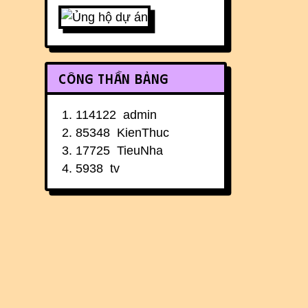
Công thần bảng
114122
admin
85348
KienThuc
17725
TieuNha
5938
tv