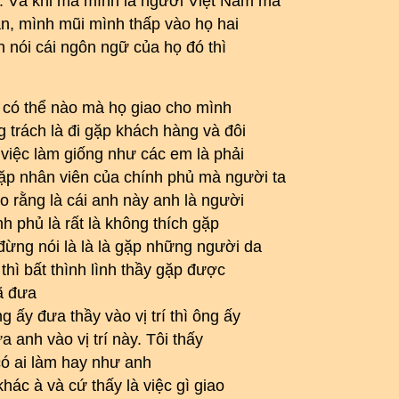
y. Và khi mà mình là người Việt Nam mà
n, mình mũi mình thấp vào họ hai
 nói cái ngôn ngữ của họ đó thì
g có thể nào mà họ giao cho mình
g trách là đi gặp khách hàng và đôi
g việc làm giống như các em là phải
gặp nhân viên của chính phủ mà người ta
o rằng là cái anh này anh là người
h phủ là rất là không thích gặp
ừng nói là là là gặp những người da
 thì bất thình lình thầy gặp được
ã đưa
g ấy đưa thầy vào vị trí thì ông ấy
a anh vào vị trí này. Tôi thấy
 có ai làm hay như anh
 khác à và cứ thấy là việc gì giao