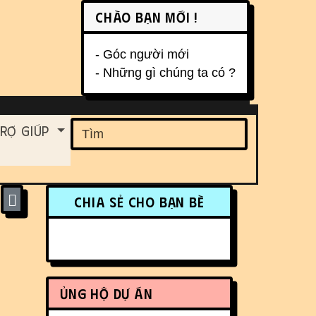
Chào bạn mới !
- Góc người mới
- Những gì chúng ta có ?
ent
rợ Giúp
Find
More content and funct
Chia sẻ cho bạn bè
Ủng hộ dự án