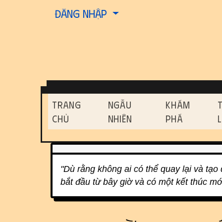
Site identity, navigati
Đăng nhập
Navigation and relat
Trang
Ngẫu
Khám
Chủ
Nhiên
Phá
Related content
"Dù rằng không ai có thể quay lại và tạo
bắt đầu từ bây giờ và có một kết thúc mới