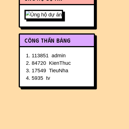
Công thần bảng
113851
admin
84720
KienThuc
17549
TieuNha
5935
tv