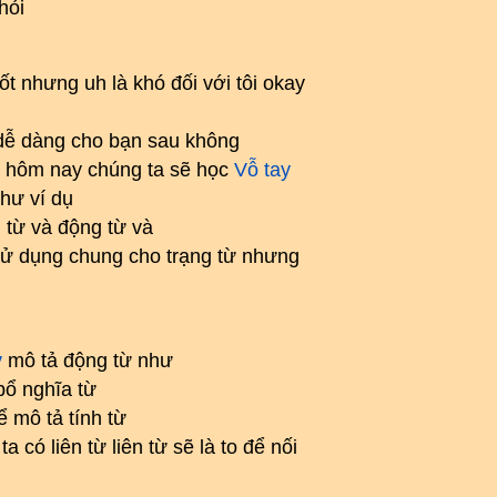
hỏi
t nhưng uh là khó đối với tôi okay
ẽ dễ dàng cho bạn sau không
ọc hôm nay chúng ta sẽ học
Vỗ tay
như ví dụ
h từ và động từ và
 sử dụng chung cho trạng từ nhưng
y
mô tả động từ như
 bổ nghĩa từ
ể mô tả tính từ
 có liên từ liên từ sẽ là to để nối