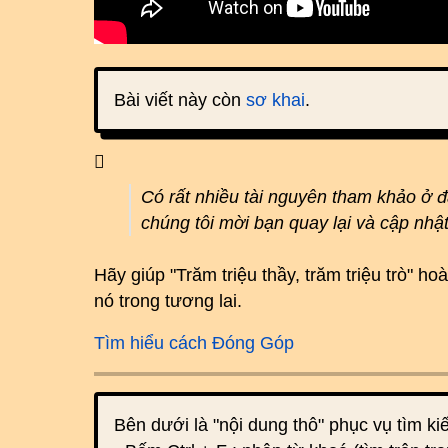
Bài viết này còn
sơ khai
.
Có rất nhiều tài nguyên tham khảo ở 
chúng tôi mời bạn quay lại và cập nhậ
Hãy giúp "Trăm triệu thầy, trăm triệu trò" 
nó trong tương lai.
Tìm hiểu cách Đóng Góp
Bên dưới là "nội dung thô" phục vụ tìm k