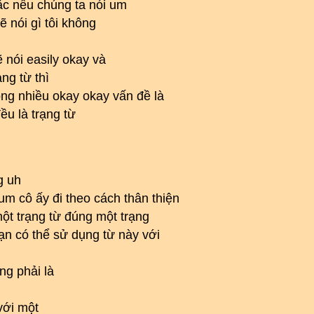
oặc nếu chúng ta nói um
ẽ nói gì tôi không
ẽ nói easily okay và
ng từ thì
ông nhiều okay okay vấn đề là
ều là trạng từ
g uh
um cô ấy đi theo cách thân thiện
ột trạng từ đúng một trạng
ạn có thể sử dụng từ này với
ng phải là
với một