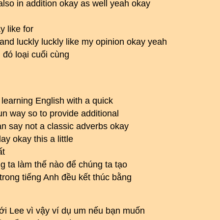
lso in addition okay as well yeah okay
 like for
 and luckly luckly like my opinion okay yeah
 đó loại cuối cùng
learning English with a quick
un way so to provide additional
an say not a classic adverbs okay
y okay this a little
ất
ng ta làm thế nào để chúng ta tạo
 trong tiếng Anh đều kết thúc bằng
 với Lee vì vậy ví dụ um nếu bạn muốn