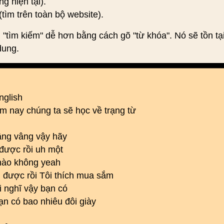
ng hiện tại).
(tìm trên toàn bộ website).
 "tìm kiếm" dễ hơn bằng cách gõ "từ khóa". Nó sẽ tồn tạ
dung.
nglish
ôm nay chúng ta sẽ học về trạng từ
âng vâng vậy hãy
n được rồi uh một
 nào không yeah
 được rồi Tôi thích mua sắm
i nghĩ vậy bạn có
ạn có bao nhiêu đôi giày