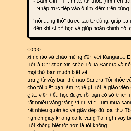
- Bấm Ctrl + F : nhập từ khoá (tìm trên tra
- Nhập trực tiếp vào ô tìm kiếm trên cùng 
"nội dung thô" được tạo tự động, giúp bạn
đến khi Ai đó học và giúp hoàn chỉnh nội 
00:00
xin chào và chào mừng đến với Kangaroo E
Tôi là Christian xin chào Tôi là Sandra và h
mọi thứ bạn muốn biết về
trạng từ vậy bạn thế nào Sandra Tôi khỏe v
cho tôi biết bạn làm nghề gì Tôi là giáo viê
giáo viên tiểu học được rồi bạn có sở thích
rất nhiều vâng vâng ví dụ ví dụ um mua sắm
rất nhiều quần áo và giày dép đủ loại thứ Tô
nghiện giày không có lẽ vâng Tôi nghĩ vậy b
Tôi không biết tốt hơn là tôi không