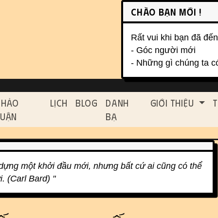
on, etc.
Chào bạn mới !
Rất vui khi bạn đã đến
- Góc người mới
- Những gì chúng ta c
ed functionality and cont
Thảo
Lịch
Blog
Danh
Giới Thiệu
T
Luận
Bạ
 dựng một khởi đầu mới, nhưng bất cứ ai cũng có thể
. (Carl Bard) "