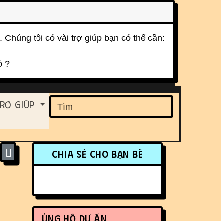
. Chúng tôi có vài trợ giúp bạn có thể cần:
ó ?
ent
rợ Giúp
Find
More content and funct
Chia sẻ cho bạn bè
Ủng hộ dự án