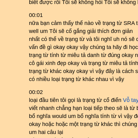
biết được rồi Tôi sẽ không hỏi Tôi sẽ không 
00:01
nữa bạn cảm thấy thế nào về trạng từ SRA tố
well um Tôi sẽ cố gắng giải thích đơn giản
nhất có thể về trạng từ và tôi nghĩ uh nó s
vấn đề gì okay okay vậy chúng ta hãy đi h
trạng từ tính từ miêu tả danh từ đúng okay 
cô gái xinh đẹp okay và trạng từ miêu tả tín
trạng từ khác okay okay vì vậy đây là cách
có nhiều loại trạng từ khác nhau vì vậy
00:02
loại đầu tiên tôi gọi là trạng từ cổ điển
Vỗ ta
viết nhanh chẳng hạn loại tiếp theo sẽ là từ
bổ nghĩa would um bổ nghĩa tính từ vì vậy đ
okay hoặc hoặc một trạng từ khác thì chúng ta
um hai câu lại