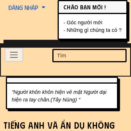
Site identity, navigation, etc.
Chào bạn mới !
Đăng nhập
- Góc người mới
- Những gì chúng ta có ?
Navigation and related function
Find
Related content
"Người khôn khôn hiện vẻ mặt Người dại
hiện ra tay chân.(Tây Nùng) "
Tiếng Anh và ẩn dụ không