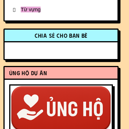
Từ vựng
More content and functionality (r
Chia sẻ cho bạn bè
Ủng hộ dự án