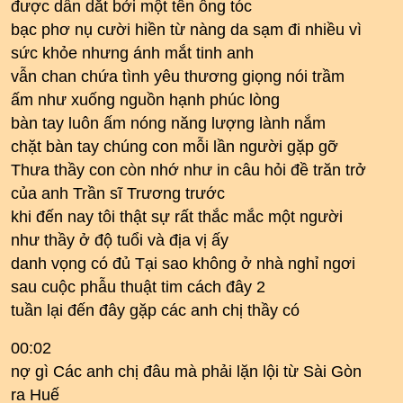
được dẫn dắt bởi một tên ông tóc
bạc phơ nụ cười hiền từ nàng da sạm đi nhiều vì
sức khỏe nhưng ánh mắt tinh anh
vẫn chan chứa tình yêu thương giọng nói trầm
ấm như xuống nguồn hạnh phúc lòng
bàn tay luôn ấm nóng năng lượng lành nắm
chặt bàn tay chúng con mỗi lần người gặp gỡ
Thưa thầy con còn nhớ như in câu hỏi đề trăn trở
của anh Trần sĩ Trương trước
khi đến nay tôi thật sự rất thắc mắc một người
như thầy ở độ tuổi và địa vị ấy
danh vọng có đủ Tại sao không ở nhà nghỉ ngơi
sau cuộc phẫu thuật tim cách đây 2
tuần lại đến đây gặp các anh chị thầy có
00:02
nợ gì Các anh chị đâu mà phải lặn lội từ Sài Gòn
ra Huế