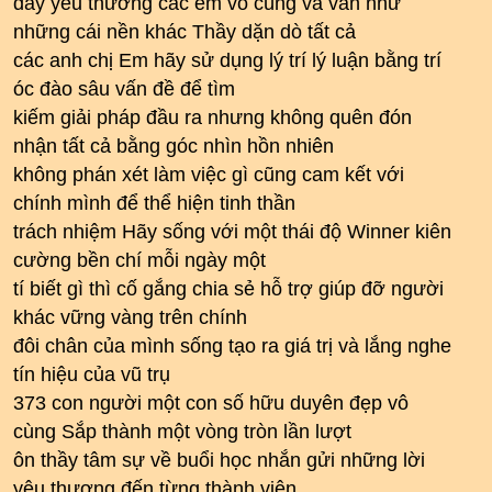
đấy yêu thương các em vô cùng và vẫn như
những cái nền khác Thầy dặn dò tất cả
các anh chị Em hãy sử dụng lý trí lý luận bằng trí
óc đào sâu vấn đề để tìm
kiếm giải pháp đầu ra nhưng không quên đón
nhận tất cả bằng góc nhìn hồn nhiên
không phán xét làm việc gì cũng cam kết với
chính mình để thể hiện tinh thần
trách nhiệm Hãy sống với một thái độ Winner kiên
cường bền chí mỗi ngày một
tí biết gì thì cố gắng chia sẻ hỗ trợ giúp đỡ người
khác vững vàng trên chính
đôi chân của mình sống tạo ra giá trị và lắng nghe
tín hiệu của vũ trụ
373 con người một con số hữu duyên đẹp vô
cùng Sắp thành một vòng tròn lần lượt
ôn thầy tâm sự về buổi học nhắn gửi những lời
yêu thương đến từng thành viên