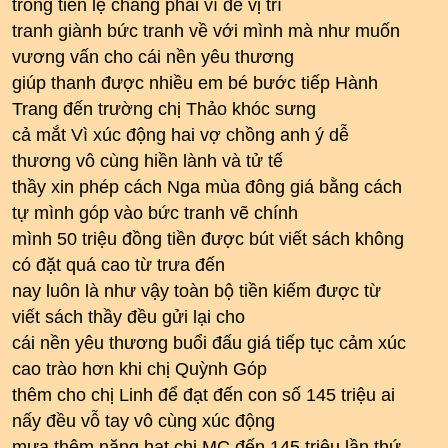
trong tiền lệ chẳng phải vì để vị trí
tranh giành bức tranh về với mình mà như muốn
vương vấn cho cái nền yêu thương
giúp thanh được nhiều em bé bước tiếp Hành
Trang đến trường chị Thảo khóc sưng
cả mắt Vì xúc động hai vợ chồng anh ý dễ
thương vô cùng hiền lành và tử tế
thầy xin phép cách Nga mùa đông giá bằng cách
tự mình góp vào bức tranh vẽ chính
mình 50 triệu đồng tiền được bút viết sách không
có đặt quá cao từ trưa đến
nay luôn là như vậy toàn bộ tiền kiếm được từ
viết sách thầy đều gửi lại cho
cái nền yêu thương buổi đấu giá tiếp tục cảm xúc
cao trào hơn khi chị Quỳnh Góp
thêm cho chị Linh để đạt đến con số 145 triệu ai
nấy đều vỗ tay vô cùng xúc động
mưa thêm nặng hạt chị MC đến 145 triệu lần thứ