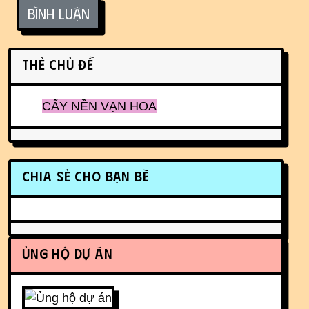
Bình luận
Related content
Thẻ chủ đề
CẤY NỀN VẠN HOA
More content and functionality (r
Chia sẻ cho bạn bè
Ủng hộ dự án