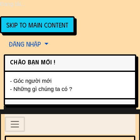
Đang tải...
Skip to main content
Site identity, navigation, etc.
Đăng nhập
Chào bạn mới !
- Góc người mới
- Những gì chúng ta có ?
Navigation and related function