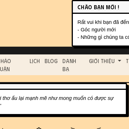
on, etc.
Chào bạn mới !
Rất vui khi bạn đã đến
- Góc người mới
- Những gì chúng ta c
ed functionality and cont
Thảo
Lịch
Blog
Danh
Giới Thiệu
T
Luận
Bạ
ời thơ ấu lại mạnh mẽ như mong muốn có được sự
"