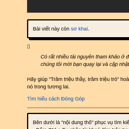
Bài viết này còn
sơ khai
.
Có rất nhiều tài nguyên tham khảo ở 
chúng tôi mời bạn quay lại và cập nhậ
Hãy giúp "Trăm triệu thầy, trăm triệu trò" 
nó trong tương lai.
Tìm hiểu cách Đóng Góp
Bên dưới là "nội dung thô" phục vụ tìm k