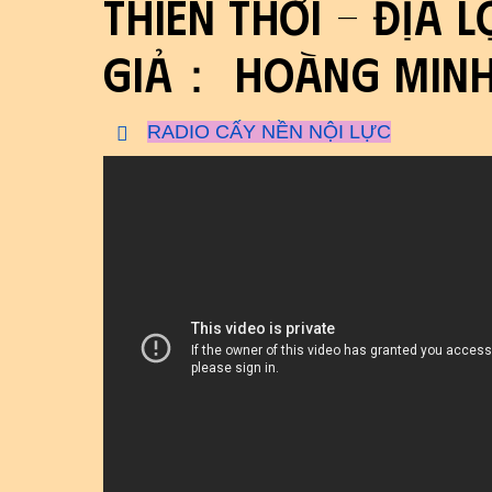
Thiên Thời - Địa 
giả： Hoàng Minh
RADIO CẤY NỀN NỘI LỰC