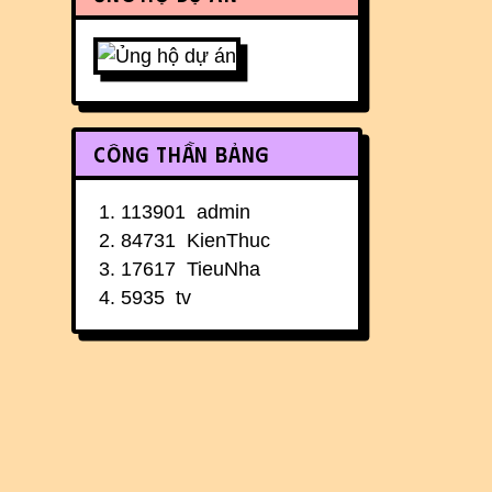
Công thần bảng
113901
admin
84731
KienThuc
17617
TieuNha
5935
tv