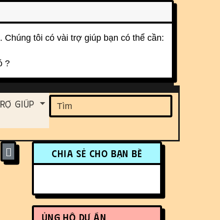
. Chúng tôi có vài trợ giúp bạn có thể cần:
ó ?
ent
rợ Giúp
Find
More content and funct
Chia sẻ cho bạn bè
Ủng hộ dự án