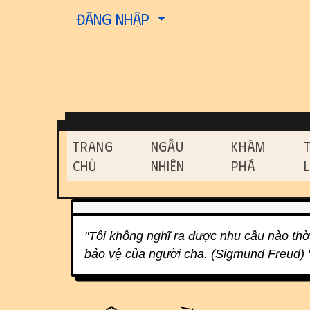
Site identity, navigati
Đăng nhập
Navigation and relat
Trang
Ngẫu
Khám
Chủ
Nhiên
Phá
Related content
"Tôi không nghĩ ra được nhu cầu nào th
bảo vệ của người cha. (Sigmund Freud) 