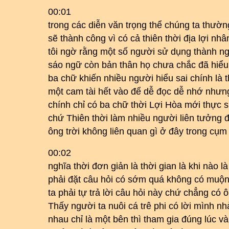
00:01
trong các diễn văn trọng thể chúng ta thườ
sẽ thành công vì có cả thiên thời địa lợi nh
tôi ngờ rằng một số người sử dụng thành ng
sáo ngữ còn bản thân họ chưa chắc đã hiểu 
ba chữ khiến nhiều người hiểu sai chính là t
một cam tài hết vào để dễ đọc dễ nhớ nhưng 
chính chỉ có ba chữ thời Lợi Hòa mới thực s
chứ Thiên thời làm nhiều người liên tưởng đ
ông trời không liên quan gì ở đây trong cụm 
00:02
nghĩa thời đơn giản là thời gian là khi nào l
phải đặt câu hỏi có sớm quá không có muộn
ta phải tự trả lời câu hỏi này chứ chẳng có ôn
Thấy người ta nuôi cá trê phi có lời mình nh
nhau chỉ là một bên thì tham gia đúng lúc và