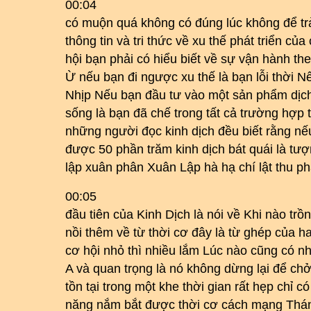
00:04
có muộn quá không có đúng lúc không để trả
thông tin và tri thức về xu thế phát triển của
hội bạn phải có hiểu biết về sự vận hành th
Ừ nếu bạn đi ngược xu thế là bạn lỗi thời Nế
Nhịp Nếu bạn đầu tư vào một sản phẩm dịch 
sống là bạn đã chế trong tất cả trường hợp
những người đọc kinh dịch đều biết rằng nếu
được 50 phần trăm kinh dịch bát quái là tượ
lập xuân phân Xuân Lập hà hạ chí lật thu p
00:05
đầu tiên của Kinh Dịch là nói về Khi nào trồn
nồi thêm về từ thời cơ đây là từ ghép của ha
cơ hội nhỏ thì nhiều lắm Lúc nào cũng có n
A và quan trọng là nó không dừng lại để chở 
tồn tại trong một khe thời gian rất hẹp chỉ 
năng nắm bắt được thời cơ cách mạng Thá