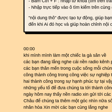
- Bấm Ctrl + F : nhập từ khoá (tìm trên tra
- Nhập trực tiếp vào ô tìm kiếm trên cùng 
"nội dung thô" được tạo tự động, giúp bạn
đến khi Ai đó học và giúp hoàn chỉnh nội 
00:00
khi mình mình làm một chiếc la gà sân về
các bạn đang lắng nghe cái nền radio kênh p
các bạn thân mến trong cuộc sống mỗi chúng
công thành công trong công việc sự nghiệp 
hai thành công trong sự hạnh phúc tự tại vậ
những yếu tố để đưa chúng ta tới thành côn
ngày hôm nay thấy nền radio xin gửi tới các
Châu để chúng ta thêm một góc nhìn nữa số bà
nhân hòa Xin mời các bạn cùng lắng nghe