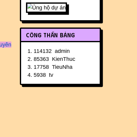
Công thần bảng
guyên
114132
admin
85363
KienThuc
17758
TieuNha
5938
tv