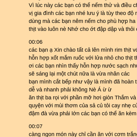
Vì lúc này các bạn có thể nếm thử và điều c
vị gia đình các bạn nhé lưu ý là tùy theo đ
dùng mà các bạn nêm nếm cho phù hợp ha ti
thịt vào luôn nè Nhớ cho ớt đập dập và thỏi 
00:06
các bạn ạ Xin chào tất cả lên mình rim thịt v
hỗn hợp xốt mắm ruốc với lửa nhỏ cho thịt 
ơi các bạn nhìn thấy hỗn hợp nước sạch như 
sẽ sáng lại một chút nữa là vừa nhân các
bạn mình cắt bếp như vậy là mình đã hoàn 
dễ và nhanh phải không Nè Á ừ ừ
ăn thịt ba rọi với phần mỡ hơi giòn Thắm 
quyện với mùi thơm của sả củ tỏi cay nhẹ c
đậm đà vừa phải lớn các bạn có thể ăn kèm 
00:07
càng ngon món này chỉ cần ăn với cơm trắng