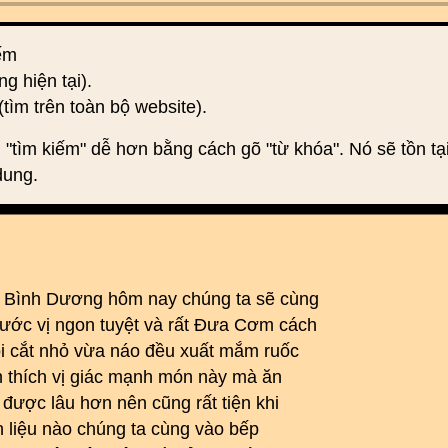
iếm
ng hiện tại).
(tìm trên toàn bộ website).
 "tìm kiếm" dễ hơn bằng cách gõ "từ khóa". Nó sẽ tồn tạ
dung.
Ba Bình Dương hôm nay chúng ta sẽ cùng
ớc vị ngon tuyệt và rất Đưa Cơm cách
ọi cắt nhỏ vừa náo đều xuất mắm ruốc
h thích vị giác mạnh món này mà ăn
được lâu hơn nên cũng rất tiện khi
n liệu nào chúng ta cùng vào bếp