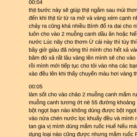
00:04
thịt bước này sẽ giúp thịt ngắm sau mùi th
đến khi thịt từ từ ra mở và vàng xém cạnh 
chảy ra cũng khá nhiều Bình đổ ra dai cho n
luôn cho vào 2 muỗng canh dầu ăn hoặc Nếu 
nước Lúc nãy cho thơm Ừ cái này thì tùy th
bây giờ giàu đã nóng thì mình cho hết xả v
băm đó xả rất lâu vàng lên mình sẽ cho vào
rồi mình mới tiếp tục cho tỏi vào nha các 
xào đều lên khi thấy chuyển màu hơi vàng th
00:05
làm sốt cho vào chảo 2 muỗng canh mắm ruốc
muỗng canh tương ớt nè 55 đường khoảng 
bột ngọt bạn nào không dùng được bột ngọt
vào nửa chén nước lọc khuấy đều và mình mỡ
tan gia vị mình dùng mắm ruốc Huế Nếu mà 
dụng loại nào cũng được nhưng mắm ruốc P