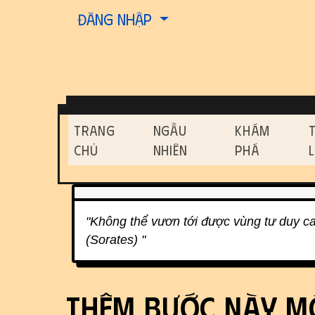
Site identity, navigati
Đăng nhập
Navigation and relat
Trang
Ngẫu
Khám
Chủ
Nhiên
Phá
Related content
"Không thể vươn tới được vùng tư duy c
(Sorates) "
Thêm bước này m