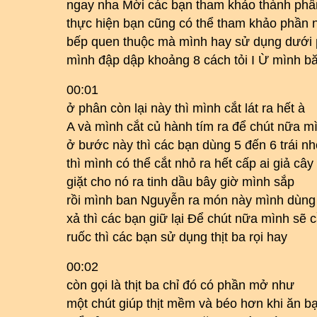
ngay nha Mời các bạn tham khảo thành phần
thực hiện bạn cũng có thể tham khảo phần 
bếp quen thuộc mà mình hay sử dụng dưới p
mình đập dập khoảng 8 cách tỏi I Ừ mình b
00:01
ở phân còn lại này thì mình cắt lát ra hết à
A và mình cắt củ hành tím ra để chút nữa m
ở bước này thì các bạn dùng 5 đến 6 trái n
thì mình có thể cắt nhỏ ra hết cấp ai giả câ
giặt cho nó ra tinh dầu bây giờ mình sắp
rồi mình ban Nguyễn ra món này mình dùng
xả thì các bạn giữ lại Để chút nữa mình sẽ
ruốc thì các bạn sử dụng thịt ba rọi hay
00:02
còn gọi là thịt ba chỉ đó có phần mở như
một chút giúp thịt mềm và béo hơn khi ăn b