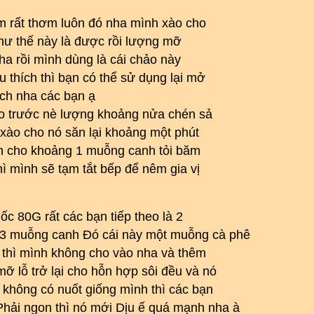
ơm rất thơm luôn đó nha mình xào cho
như thế này là được rồi lượng mỡ
ha rồi mình dùng là cái chảo này
thích thì bạn có thể sử dụng lại mở
ích nha các bạn ạ
ào trước nè lượng khoảng nửa chén sả
 xào cho nó săn lại khoảng một phút
bạn cho khoảng 1 muỗng canh tỏi băm
ì mình sẽ tạm tắt bếp để nêm gia vị
 80G rất các bạn tiếp theo là 2
3 muỗng canh Đó cái này một muỗng cà phê
 thì mình không cho vào nha và thêm
 lỗ trở lại cho hỗn hợp sôi đều và nó
không có nuốt giống mình thì các bạn
hải ngon thì nó mới Dịu ế quá mạnh nha à