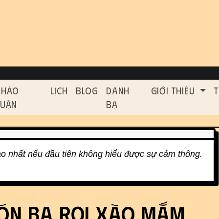
on, etc.
ed functionality and cont
Thảo
Lịch
Blog
Danh
Giới Thiệu
T
Luận
Bạ
ao nhất nếu đầu tiên không hiểu được sự cảm thông.
ón Ba Rọi Xào Mắm