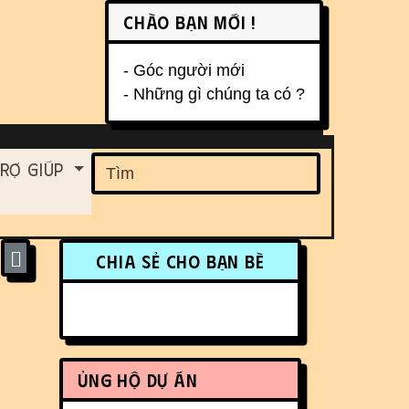
Chào bạn mới !
- Góc người mới
- Những gì chúng ta có ?
ent
rợ Giúp
Find
More content and funct
Chia sẻ cho bạn bè
Ủng hộ dự án