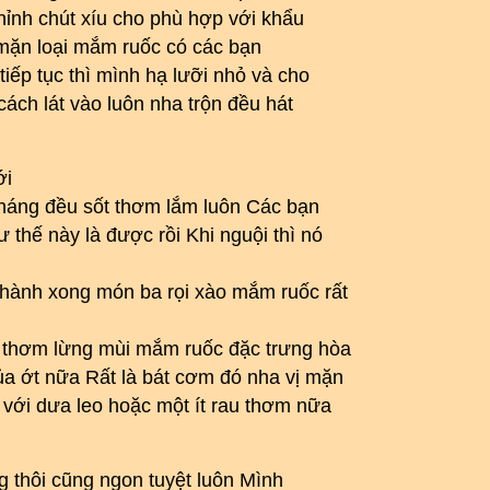
hỉnh chút xíu cho phù hợp với khẩu
ộ mặn loại mắm ruốc có các bạn
ếp tục thì mình hạ lưỡi nhỏ và cho
cách lát vào luôn nha trộn đều hát
ới
tháng đều sốt thơm lắm luôn Các bạn
thế này là được rồi Khi nguội thì nó
thành xong món ba rọi xào mắm ruốc rất
và thơm lừng mùi mắm ruốc đặc trưng hòa
ủa ớt nữa Rất là bát cơm đó nha vị mặn
với dưa leo hoặc một ít rau thơm nữa
 thôi cũng ngon tuyệt luôn Mình