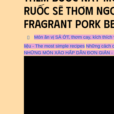
Ruốc sẽ thơm ngo
Fragrant Pork Be
Món ăn vị SẢ ỚT, thơm cay, kích thích 
liệu - The most simple recipes
Những cách c
NHỮNG MÓN XÀO HẤP DẪN ĐƠN GIẢN - Sti