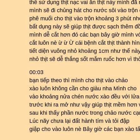
thể sử dụng thịt nạc vai ăn thịt này mình đã 
mình sẽ đi chủng hát cho nước sôi vào trộ
phê muối cho thịt vào trộn khoảng 3 phút nhớ
bất dụng này sẽ giúp thịt được sạch thêm đồ
mình dễ cắt hơn đó các bạn bây giờ mình vớt
cắt luôn nè ừ ừ Ừ cái bệnh cắt thịt thành hìn
tiết diện vuông nhỏ khoảng 1cm như thế này
nhỏ thịt sẽ dễ thắng sốt mắm ruốc hơn vì thờ
00:03
bạn tiếp theo thì mình cho thịt vào chảo
xào luôn không cần cho giàu nha Mình cho
vào khoảng nửa chén nước xào đều với lửa
trước khi ra mở như vậy giúp thịt mềm hơn 
sau khi thấy phần nước trong chảo nước cạn
Lúc nãy chưa lại đất hành tím và tỏi đập
giập cho vào luôn nè Bây giờ các bạn xào tấ