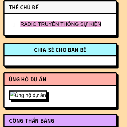
Related content
Thẻ chủ đề
RADIO TRUYỀN THÔNG SỰ KIỆN
More content and functionality (r
Chia sẻ cho bạn bè
Ủng hộ dự án
Công thần bảng