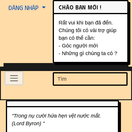
Site identity, navigation, etc.
Chào bạn mới !
Đăng nhập
Rất vui khi bạn đã đến.
Chúng tôi có vài trợ giúp
bạn có thể cần:
- Góc người mới
- Những gì chúng ta có ?
Navigation and related function
Find
Related content
"Trong nụ cười hứa hẹn vệt nước mắt.
(Lord Byron) "