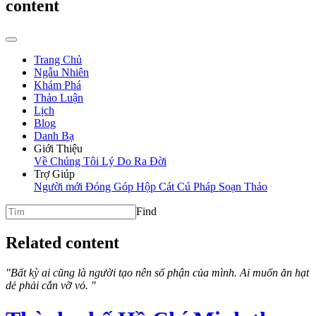
content
Trang Chủ
Ngẫu Nhiên
Khám Phá
Thảo Luận
Lịch
Blog
Danh Bạ
Giới Thiệu
Về Chúng Tôi
Lý Do Ra Đời
Trợ Giúp
Người mới
Đóng Góp
Hộp Cát
Cú Pháp Soạn Thảo
Find
Related content
"Bất kỳ ai cũng là người tạo nên số phận của mình. Ai muốn ăn hạt
dẻ phải cắn vỡ vỏ. "