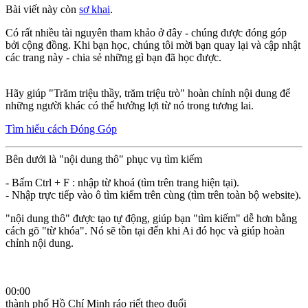
Bài viết này còn
sơ khai
.
Có rất nhiều tài nguyên tham khảo ở đây - chúng được đóng góp
bởi cộng đồng. Khi bạn học, chúng tôi mời bạn quay lại và cập nhật
các trang này - chia sẻ những gì bạn đã học được.
Hãy giúp "Trăm triệu thầy, trăm triệu trò" hoàn chỉnh nội dung để
những người khác có thể hưởng lợi từ nó trong tương lai.
Tìm hiểu cách Đóng Góp
Bên dưới là "nội dung thô" phục vụ tìm kiếm
- Bấm Ctrl + F : nhập từ khoá (tìm trên trang hiện tại).
- Nhập trực tiếp vào ô tìm kiếm trên cùng (tìm trên toàn bộ website).
"nội dung thô" được tạo tự động, giúp bạn "tìm kiếm" dễ hơn bằng
cách gõ "từ khóa". Nó sẽ tồn tại đến khi Ai đó học và giúp hoàn
chỉnh nội dung.
00:00
thành phố Hồ Chí Minh ráo riết theo đuổi