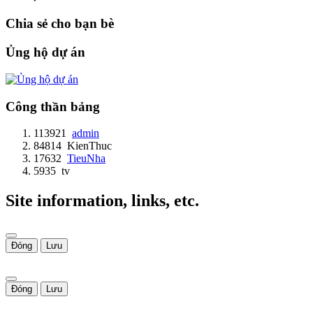
Chia sẻ cho bạn bè
Ủng hộ dự án
Công thần bảng
113921
admin
84814
KienThuc
17632
TieuNha
5935
tv
Site information, links, etc.
Đóng
Lưu
Đóng
Lưu