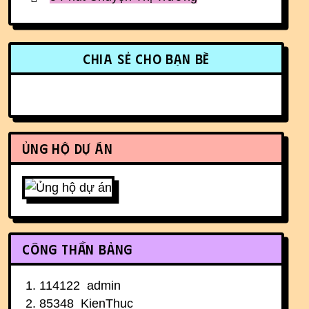
More content and functionality (r
Chia sẻ cho bạn bè
Ủng hộ dự án
Công thần bảng
114122
admin
85348
KienThuc