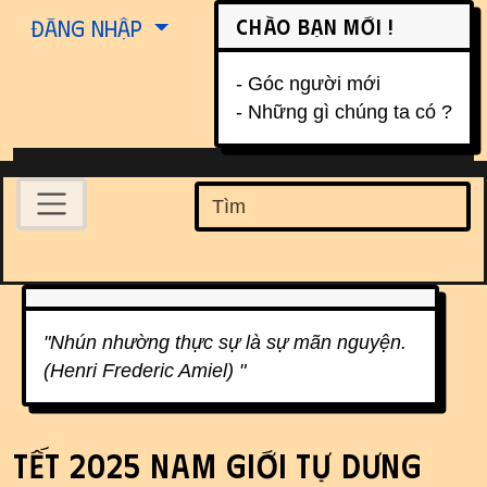
Site identity, navigation, etc.
Chào bạn mới !
Đăng nhập
- Góc người mới
- Những gì chúng ta có ?
Navigation and related function
Find
Related content
"Nhún nhường thực sự là sự mãn nguyện.
(Henri Frederic Amiel) "
TẾT 2025 NAM GIỚI TỰ DƯNG