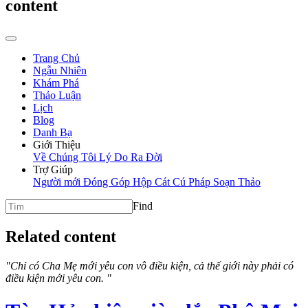
content
Trang Chủ
Ngẫu Nhiên
Khám Phá
Thảo Luận
Lịch
Blog
Danh Bạ
Giới Thiệu
Về Chúng Tôi
Lý Do Ra Đời
Trợ Giúp
Người mới
Đóng Góp
Hộp Cát
Cú Pháp Soạn Thảo
Find
Related content
"Chỉ có Cha Mẹ mới yêu con vô điều kiện, cả thế giới này phải có
điều kiện mới yêu con. "