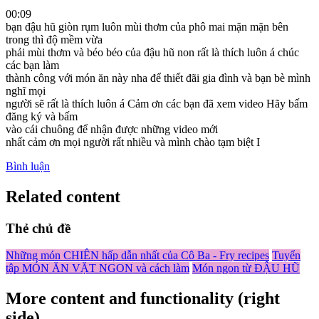
00:09
bạn đậu hũ giòn rụm luôn mùi thơm của phô mai mặn mặn bên
trong thì độ mềm vừa
phải mùi thơm và béo béo của đậu hũ non rất là thích luôn á chúc
các bạn làm
thành công với món ăn này nha để thiết đãi gia đình và bạn bè mình
nghĩ mọi
người sẽ rất là thích luôn á Cảm ơn các bạn đã xem video Hãy bấm
đăng ký và bấm
vào cái chuông để nhận được những video mới
nhất cảm ơn mọi người rất nhiều và mình chào tạm biệt I
Bình luận
Related content
Thẻ chủ đề
Những món CHIÊN hấp dẫn nhất của Cô Ba - Fry recipes
Tuyển
tập MÓN ĂN VẶT NGON và cách làm
Món ngon từ ĐẬU HŨ
More content and functionality (right
side)