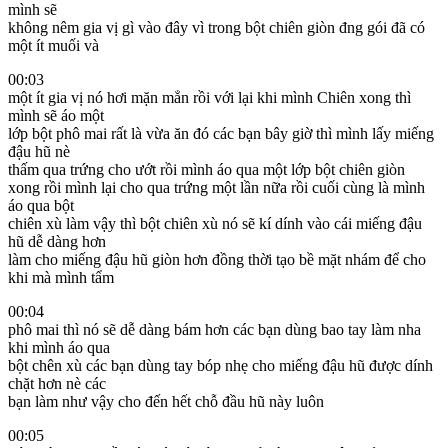
mình sẽ
không nêm gia vị gì vào đây vì trong bột chiên giòn đng gói đã có
một ít muối và
00:03
một ít gia vị nó hơi mặn mẳn rồi với lại khi mình Chiên xong thì
mình sẽ áo một
lớp bột phô mai rất là vừa ăn đó các bạn bây giờ thì mình lấy miếng
đậu hũ nè
thấm qua trứng cho ướt rồi mình áo qua một lớp bột chiên giòn
xong rồi mình lại cho qua trứng một lần nữa rồi cuối cùng là mình
áo qua bột
chiên xù làm vậy thì bột chiên xù nó sẽ kí dính vào cái miếng đậu
hũ dễ dàng hơn
làm cho miếng đậu hũ giòn hơn đồng thời tạo bề mặt nhám để cho
khi mà mình tẩm
00:04
phô mai thì nó sẽ dễ dàng bám hơn các bạn dùng bao tay làm nha
khi mình áo qua
bột chên xù các bạn dùng tay bóp nhẹ cho miếng đậu hũ được dính
chặt hơn nè các
bạn làm như vậy cho đến hết chỗ đầu hũ này luôn
00:05