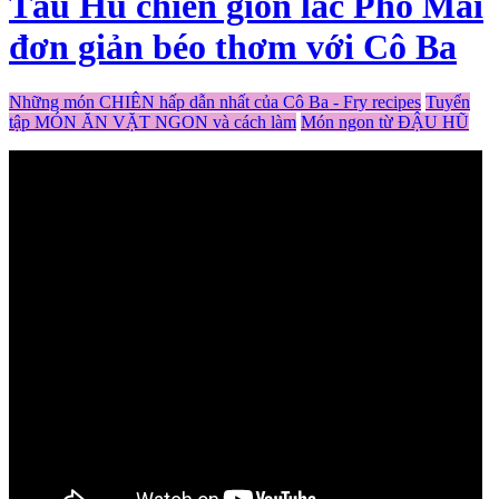
Tàu Hủ chiên giòn lắc Phô Mai
đơn giản béo thơm với Cô Ba
Những món CHIÊN hấp dẫn nhất của Cô Ba - Fry recipes
Tuyển
tập MÓN ĂN VẶT NGON và cách làm
Món ngon từ ĐẬU HŨ