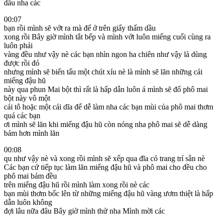
dầu nha các
00:07
bạn rồi mình sẽ vớt ra mà để ở trên giấy thấm dầu
xong rồi Bây giờ mình tắt bếp và mình vớt luôn miếng cuối cùng ra
luôn phải
vàng đều như vậy nè các bạn nhìn ngon ha chiên như vậy là dùng
được rồi đó
nhưng mình sẽ biến tấu một chút xíu nè là mình sẽ lăn những cái
miếng đậu hũ
này qua phun Mai bột thì rất là hấp dẫn luôn á mình sẽ đổ phô mai
bột này vô một
cái tô hoặc một cái dĩa để dễ làm nha các bạn mùi của phô mai thơm
quá các bạn
ơi mình sẽ lăn khi miếng đậu hũ còn nóng nha phô mai sẽ dễ dàng
bám hơn mình lăn
00:08
qu như vậy nè và xong rồi mình sẽ xếp qua đĩa có trang trí sẵn nè
Các bạn cứ tiếp tục làm lăn miếng đậu hũ và phô mai cho đều cho
phô mai bám đều
trên miếng đậu hũ rồi mình làm xong rồi nè các
bạn mùi thơm bốc lên từ những miếng đậu hũ vàng ươm thiệt là hấp
dẫn luôn không
đợi lâu nữa đâu Bây giờ mình thử nha Mình mời các