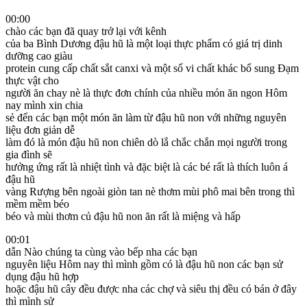
00:00
chào các bạn đã quay trở lại với kênh
của ba Bình Dương đậu hũ là một loại thực phẩm có giá trị dinh
dưỡng cao giàu
protein cung cấp chất sắt canxi và một số vi chất khác bổ sung Đạm
thực vật cho
người ăn chay nè là thực đơn chính của nhiều món ăn ngon Hôm
nay mình xin chia
sẻ đến các bạn một món ăn làm từ đậu hũ non với những nguyên
liệu đơn giản dễ
làm đó là món đậu hũ non chiên dò lắ chắc chắn mọi người trong
gia đình sẽ
hưởng ứng rất là nhiệt tình và đặc biệt là các bé rất là thích luôn á
đậu hũ
vàng Rượng bên ngoài giòn tan nè thơm mùi phô mai bên trong thì
mềm mềm béo
béo và mùi thơm củ đậu hũ non ăn rất là miệng và hấp
00:01
dẫn Nào chúng ta cùng vào bếp nha các bạn
nguyên liệu Hôm nay thì mình gồm có là đậu hũ non các bạn sử
dụng đậu hũ hợp
hoặc đậu hũ cây đều được nha các chợ và siêu thị đều có bán ở đây
thì mình sử