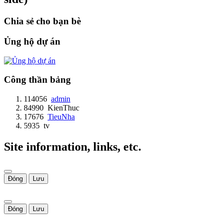
Chia sẻ cho bạn bè
Ủng hộ dự án
Công thần bảng
114056
admin
84990
KienThuc
17676
TieuNha
5935
tv
Site information, links, etc.
Đóng
Lưu
Đóng
Lưu