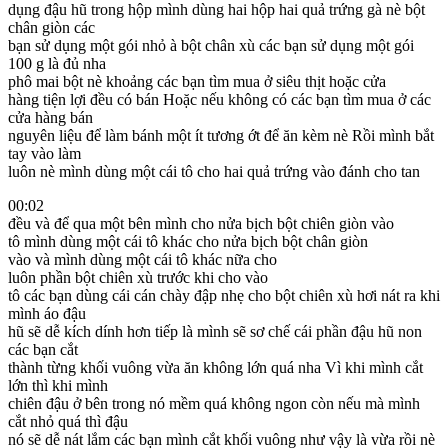
dụng đậu hũ trong hộp mình dùng hai hộp hai quả trứng gà nè bột
chân giòn các
bạn sử dụng một gói nhỏ à bột chân xù các bạn sử dụng một gói
100 g là đủ nha
phô mai bột nè khoảng các bạn tìm mua ở siêu thịt hoặc cửa
hàng tiện lợi đều có bán Hoặc nếu không có các bạn tìm mua ở các
cửa hàng bán
nguyên liệu để làm bánh một ít tương ớt để ăn kèm nè Rồi mình bắt
tay vào làm
luôn nè mình dùng một cái tô cho hai quả trứng vào đánh cho tan
00:02
đều và để qua một bên mình cho nửa bịch bột chiên giòn vào
tô mình dùng một cái tô khác cho nửa bịch bột chân giòn
vào và mình dùng một cái tô khác nữa cho
luôn phần bột chiên xù trước khi cho vào
tô các bạn dùng cái cán chày đập nhẹ cho bột chiên xù hơi nát ra khi
mình áo đậu
hũ sẽ dễ kích dính hơn tiếp là mình sẽ sơ chế cái phần đậu hũ non
các bạn cắt
thành từng khối vuông vừa ăn không lớn quá nha Vì khi mình cắt
lớn thì khi mình
chiên đậu ở bên trong nó mềm quá không ngon còn nếu mà mình
cắt nhỏ quá thì đậu
nó sẽ dễ nát lắm các bạn mình cắt khối vuông như vậy là vừa rồi nè