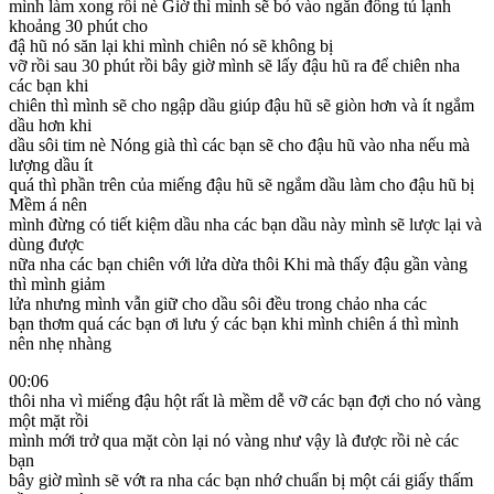
mình làm xong rồi nè Giờ thì mình sẽ bỏ vào ngăn đông tủ lạnh
khoảng 30 phút cho
đậ hũ nó săn lại khi mình chiên nó sẽ không bị
vỡ rồi sau 30 phút rồi bây giờ mình sẽ lấy đậu hũ ra để chiên nha
các bạn khi
chiên thì mình sẽ cho ngập dầu giúp đậu hũ sẽ giòn hơn và ít ngắm
dầu hơn khi
dầu sôi tim nè Nóng già thì các bạn sẽ cho đậu hũ vào nha nếu mà
lượng dầu ít
quá thì phần trên của miếng đậu hũ sẽ ngắm dầu làm cho đậu hũ bị
Mềm á nên
mình đừng có tiết kiệm dầu nha các bạn dầu này mình sẽ lược lại và
dùng được
nữa nha các bạn chiên với lửa dừa thôi Khi mà thấy đậu gần vàng
thì mình giảm
lửa nhưng mình vẫn giữ cho dầu sôi đều trong chảo nha các
bạn thơm quá các bạn ơi lưu ý các bạn khi mình chiên á thì mình
nên nhẹ nhàng
00:06
thôi nha vì miếng đậu hột rất là mềm dễ vỡ các bạn đợi cho nó vàng
một mặt rồi
mình mới trở qua mặt còn lại nó vàng như vậy là được rồi nè các
bạn
bây giờ mình sẽ vớt ra nha các bạn nhớ chuẩn bị một cái giấy thấm