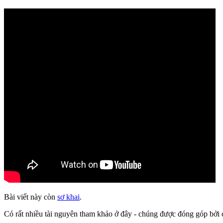
Bài viết này còn
sơ khai
.
Có rất nhiều tài nguyên tham khảo ở đây - chúng được đóng góp bởi c