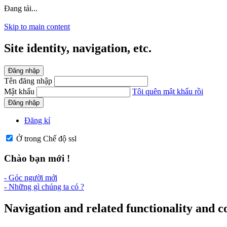
Đang tải...
Skip to main content
Site identity, navigation, etc.
Đăng nhập
Tên đăng nhập
Mật khẩu
Tôi quên mật khẩu rồi
Đăng nhập
Đăng kí
Ở trong Chế độ ssl
Chào bạn mới !
- Góc người mới
- Những gì chúng ta có ?
Navigation and related functionality and c