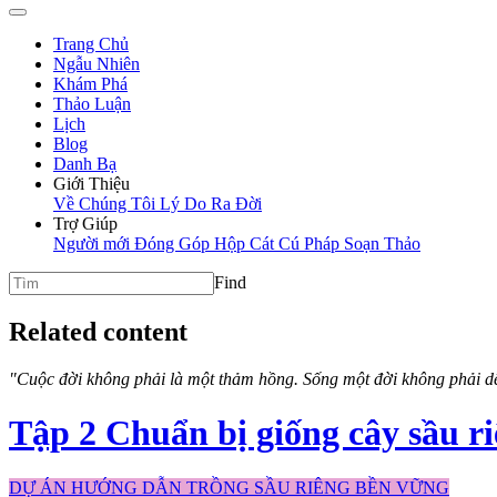
Trang Chủ
Ngẫu Nhiên
Khám Phá
Thảo Luận
Lịch
Blog
Danh Bạ
Giới Thiệu
Về Chúng Tôi
Lý Do Ra Đời
Trợ Giúp
Người mới
Đóng Góp
Hộp Cát
Cú Pháp Soạn Thảo
Find
Related content
"Cuộc đời không phải là một thảm hồng. Sống một đời không phải d
Tập 2 Chuẩn bị giống cây sầu r
DỰ ÁN HƯỚNG DẪN TRỒNG SẦU RIÊNG BỀN VỮNG