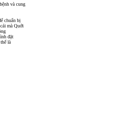
 bệnh và cung
để chuẩn bị
g cái mà Quới
rồng
mình đặt
thể là