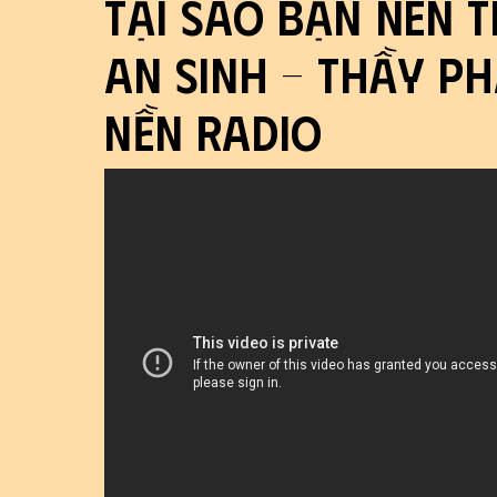
Tại sao bạn nên 
An Sinh - Thầy P
Nền Radio