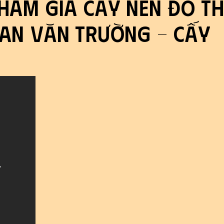
tham gia Cấy Nền Đô Th
han Văn Trường - Cấy