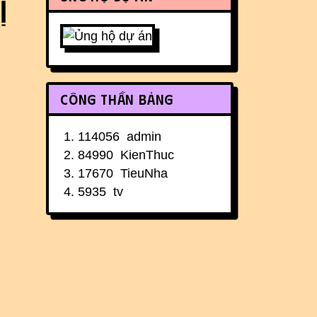
ị
Công thần bảng
114056
admin
84990
KienThuc
17670
TieuNha
5935
tv