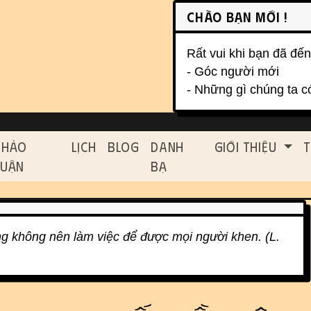
on, etc.
Chào bạn mới !
Rất vui khi bạn đã đến
- Góc người mới
- Những gì chúng ta c
ed functionality and cont
Thảo
Lịch
Blog
Danh
Giới Thiệu
T
Luận
Bạ
g không nên làm việc để được mọi người khen. (L.