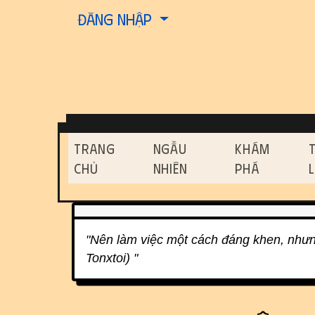
Site identity, navigati
Đăng nhập
Navigation and relat
Trang
Ngẫu
Khám
Chủ
Nhiên
Phá
Related content
"Nên làm việc một cách đáng khen, nhưn
Tonxtoi) "