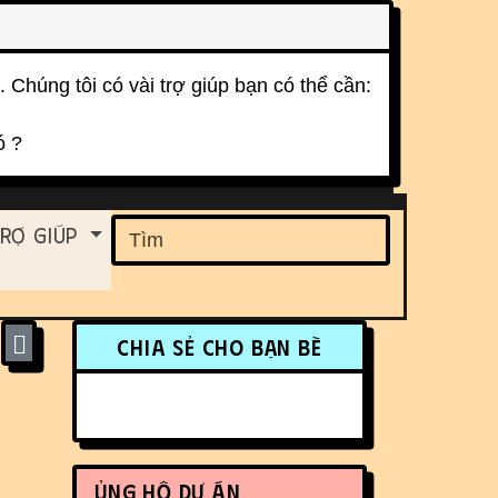
. Chúng tôi có vài trợ giúp bạn có thể cần:
ó ?
ent
rợ Giúp
Find
More content and funct
Chia sẻ cho bạn bè
Ủng hộ dự án