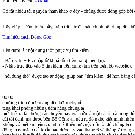
Bài viết này còn
sơ khai
.
Có rất nhiều tài nguyên tham khảo ở đây - chúng được đóng góp bởi c
Hãy giúp "Trăm triệu thầy, trăm triệu trò" hoàn chỉnh nội dung để nh
Tìm hiểu cách Đóng Góp
Bên dưới là "nội dung thô" phục vụ tìm kiếm
- Bấm Ctrl + F : nhập từ khoá (tìm trên trang hiện tại).
- Nhập trực tiếp vào ô tìm kiếm trên cùng (tìm trên toàn bộ website).
"nội dung thô" được tạo tự động, giúp bạn "tìm kiếm" dễ hơn bằng cá
00:00
chương trình được mang đến bởi meby nền
tảng khai phóng những tiềm năng chúng ta
mới biết ra là những cái chuyến bay giải cứu là một cái ổ mà trong 
cái tội danh mà được bên Bộ Công an nêu ra đó nghe giật mình nhữ
không có biết ăn mắm coi như là thiếu nữ cuộc đời rồi đó chúng ta c
đồng may mặc xuất khẩu nào được ký vào tháng 6 và tháng 7 trong k