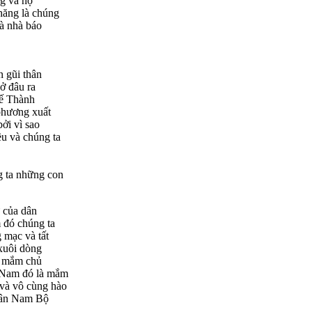
ng và họ
hăng là chúng
là nhà báo
n gũi thân
ở đâu ra
hế Thành
phương xuất
bởi vì sao
ều và chúng ta
g ta những con
ư của dân
 đó chúng ta
 mạc và tất
 xuôi dòng
ại mắm chủ
n Nam đó là mắm
 và vô cùng hào
 dân Nam Bộ