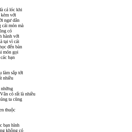
à cá lóc khi
i kèm với
ười ngư dân
g cái món mà
cũng có
h hành với
tại vì cái
 học đến bàn
ai món gọi
 các bạn
 làm sắp tới
ất nhiều
có những
ân có rất là nhiều
húng ta cũng
en thuộc
ác bạn hình
cũng không có