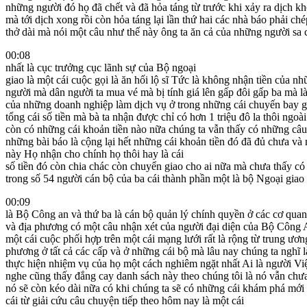
những người đó họ đã chết và đã hỏa táng từ trước khi xảy ra dịch kh
mà tới dịch xong rồi còn hỏa táng lại lần thứ hai các nhà báo phải ch
thở dài mà nói một câu như thế này ông ta ăn cả của những người sa c
00:08
nhất là cục trưởng cục lãnh sự của Bộ ngoại
giao là một cái cuộc gọi là ăn hối lộ sĩ Tức là không nhận tiền của nh
người mà dân người ta mua vé mà bị tính giá lên gấp đôi gấp ba mà là
của những doanh nghiệp làm dịch vụ ở trong những cái chuyến bay g
tổng cái số tiền mà bà ta nhận được chỉ có hơn 1 triệu đô la thôi ngoài 
còn có những cái khoản tiền nào nữa chúng ta vẫn thấy có những câu
những bài báo là cộng lại hết những cái khoản tiền đó đã đủ chưa v
này Họ nhận cho chính họ thôi hay là cái
số tiền đó còn chia chác còn chuyển giao cho ai nữa mà chưa thấy có
trong số 54 người cán bộ của ba cái thành phần một là bộ Ngoại giao 
00:09
là Bộ Công an và thứ ba là cán bộ quản lý chính quyền ở các cơ qua
và địa phương có một câu nhận xét của người đại diện của Bộ Công A
một cái cuộc phối hợp trên một cái mạng lưới rất là rộng từ trung ươn
phương ở tất cả các cấp và ở những cái bộ mà lâu nay chúng ta nghĩ l
thực hiện nhiệm vụ của họ một cách nghiêm ngặt nhất Ai là người V
nghe cũng thấy đắng cay danh sách này theo chúng tôi là nó vẫn chưa
nó sẽ còn kéo dài nữa có khi chúng ta sẽ có những cái khám phá mớ
cái từ giải cứu câu chuyện tiếp theo hôm nay là một cái