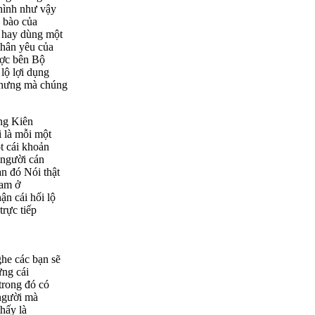
 hình như vậy
g bào của
 hay dùng một
thân yêu của
ược bên Bộ
lộ lợi dụng
 nhưng mà chúng
ung Kiên
i là mỗi một
t cái khoản
 người cán
n đó Nói thật
Nam ở
ận cái hối lộ
trực tiếp
ghe các bạn sẽ
ững cái
trong đó có
 người mà
hấy là