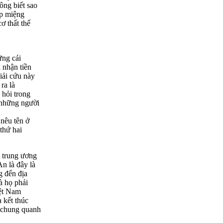
ông biết sao
ép miệng
ơ thất thế
ững cái
 nhận tiền
iải cứu này
ra là
 hỏi trong
à những người
 nêu tên ở
thứ hai
n trung ương
n là đây là
g đến địa
à họ phải
iệt Nam
 kết thúc
i chung quanh