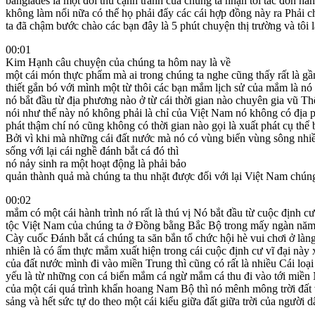
banglades là một đối thủ cạnh tranh của chúng ta nhận tới tắc đơn hà
không làm nổi nữa có thể họ phải đẩy các cái hợp đồng này ra Phải c
ta đã chậm bước chào các bạn đây là 5 phút chuyện thị trường và tôi 
00:01
Kim Hạnh câu chuyện của chúng ta hôm nay là về
một cái món thực phẩm mà ai trong chúng ta nghe cũng thấy rất là gầ
thiết gắn bó với mình một từ thôi các bạn mắm lịch sử của mắm là nó 
nó bắt đầu từ địa phương nào ở từ cái thời gian nào chuyên gia vũ T
nói như thế này nó không phải là chỉ của Việt Nam nó không có địa 
phát thậm chí nó cũng không có thời gian nào gọi là xuất phát cụ thể 
Bởi vì khi mà những cái đất nước mà nó có vùng biển vùng sông nhi
sống với lại cái nghề đánh bắt cá đó thì
nó nảy sinh ra một hoạt động là phải bảo
quản thành quả mà chúng ta thu nhặt được đối với lại Việt Nam chún
00:02
mắm có một cái hành trình nó rất là thú vị Nó bắt đầu từ cuộc định c
tộc Việt Nam của chúng ta ở Đồng bằng Bắc Bộ trong mấy ngàn năm
Cày cuốc Đánh bắt cá chúng ta săn bắn tổ chức hội hè vui chơi ở làng
nhiên là có ẩm thực mắm xuất hiện trong cái cuộc định cư vĩ đại này
của đất nước mình đi vào miền Trung thì cũng có rất là nhiều Cái lo
yếu là từ những con cá biển mắm cá ngừ mắm cá thu đi vào tới miề
của một cái quá trình khẩn hoang Nam Bộ thì nó mênh mông trời đất
sảng và hết sức tự do theo một cái kiểu giữa đất giữa trời của người