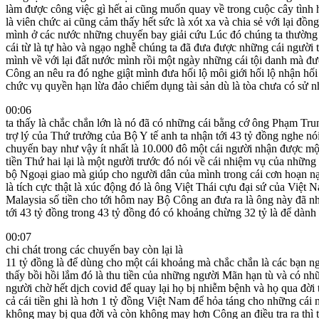
làm được công việc gì hết ai cũng muốn quay về trong cuộc cây tình
là viên chức ai cũng cảm thấy hết sức là xót xa và chia sẻ với lại đồn
mình ở các nước những chuyến bay giải cứu Lúc đó chúng ta thường
cái từ là tự hào và ngạo nghễ chúng ta đã đưa được những cái người 
mình về với lại đất nước mình rồi một ngày những cái tội danh mà đ
Công an nêu ra đó nghe giật mình đưa hối lộ môi giới hối lộ nhận hối 
chức vụ quyền hạn lừa đảo chiếm dụng tài sản dù là tòa chưa có sử
00:06
ta thấy là chắc chắn lớn là nó đã có những cái bằng cớ ông Phạm Tr
trợ lý của Thứ trưởng của Bộ Y tế anh ta nhận tới 43 tỷ đồng nghe nó
chuyến bay như vậy ít nhất là 10.000 đô một cái người nhận được mộ
tiền Thứ hai lại là một người trước đó nói về cái nhiệm vụ của những
bộ Ngoại giao mà giúp cho người dân của mình trong cái cơn hoạn nạ
là tích cực thật là xúc động đó là ông Việt Thái cựu đại sứ của Việt 
Malaysia số tiền cho tới hôm nay Bộ Công an đưa ra là ông này đã nh
tới 43 tỷ đồng trong 43 tỷ đồng đó có khoảng chừng 32 tỷ là để dành 
00:07
chi chát trong các chuyến bay còn lại là
11 tỷ đồng là để dùng cho một cái khoảng mà chắc chắn là các bạn n
thấy bồi hồi lắm đó là thu tiền của những người Mãn hạn tù và có nh
người chờ hết dịch covid để quay lại họ bị nhiễm bệnh và họ qua đời 
cả cái tiền ghi là hơn 1 tỷ đồng Việt Nam để hỏa táng cho những cái
không may bị qua đời và còn không may hơn Công an điều tra ra thì t