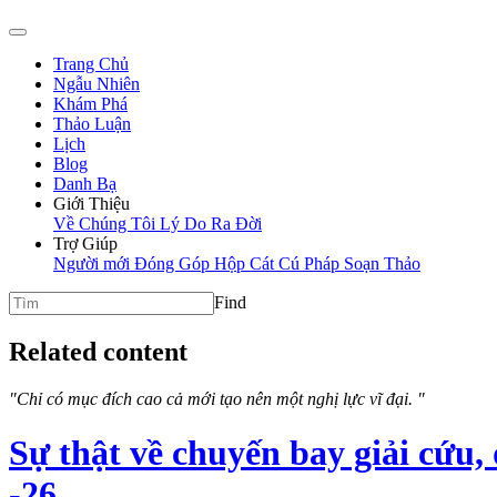
Trang Chủ
Ngẫu Nhiên
Khám Phá
Thảo Luận
Lịch
Blog
Danh Bạ
Giới Thiệu
Về Chúng Tôi
Lý Do Ra Đời
Trợ Giúp
Người mới
Đóng Góp
Hộp Cát
Cú Pháp Soạn Thảo
Find
Related content
"Chỉ có mục đích cao cả mới tạo nên một nghị lực vĩ đại. "
Sự thật về chuyến bay giải cứu,
-26