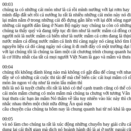
00:03
chúng ta có những cái món như là cá rồi mình nướng với lại rơm hay l
mình đắp đất sét rồi cá nướng lu rất là nhiều những cái món này nó đ
lại mắm nằm ở trong những cái đồ đựng gắn liền với lại đời sống ng
những cái người dân làng ở Nam Bộ ngày nay chúng ta còn có nhữn
chúng ta thấy quý và đang tiếp tục đi tìm như là nước mắm cá đồng 
người nói là nước mắm cá biển như là nước mắm cá cơm đang là thịn
nước mắm cá đồng nước mắm cá linh thì càng ngày nó càng khó tìm là 
nguyên liệu cá đó càng ngày nó càng ít đi mới đây có một trường đại
với lại chúng tôi là chúng ta làm một cái chương trình chung quanh h
là cơ Hữu nhất của tất cả mọi người Việt Nam là gạo và mắm và thưa
00:04
chúng tôi không đành lòng nào mà không có gật đầu để cùng với nhau
đây sẽ có những cái cuộc thi tài để mà chế biến các cái loại mắm có r
món ăn ngon ví dụ như là món lẩu mắm thì
thôi là nó là tuyệt chiêu rồi rất là khó có thể cạnh tranh cũng có thể 
cái món mắm chưng có món mắm mà chúng ta chưng với tương Vân V
loại thưa các bạn ăn mắm Nó thấm về lâu tuy nhiên vào lúc này thì c
nhắc nhau thêm một chút nữa đừng Ăn quá mặn
câu chuyện của chúng ta hôm nay là chung quanh hai từ nó khá là qu
00:05
và nó làm cho chúng ta rất là xúc động những chuyến bay giải cứu c
dung lại cái thời gian mà dịch nó hoành hành đó là ai ở nước ngoài 