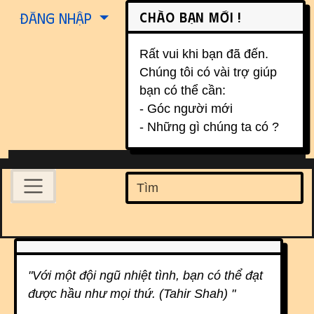
Site identity, navigation, etc.
Chào bạn mới !
Đăng nhập
Rất vui khi bạn đã đến.
Chúng tôi có vài trợ giúp
bạn có thể cần:
- Góc người mới
- Những gì chúng ta có ?
Navigation and related function
Find
Related content
"Với một đội ngũ nhiệt tình, bạn có thể đạt
được hầu như mọi thứ. (Tahir Shah) "