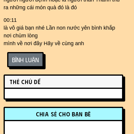
ra những cái món quà đó là đó
00:11
là vô giá bạn nhé Lần non nước yên bình khắp
nơi chùm lòng
mình về nơi đây Hãy về cùng anh
Bình luận
Related content
Thẻ chủ đề
More content and functionality (r
Chia sẻ cho bạn bè