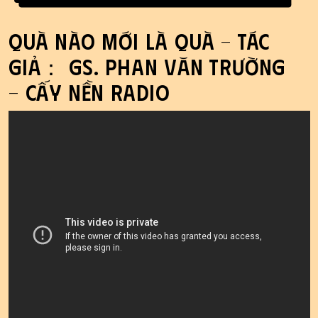
Quà nào mới là Quà - Tác
giả： GS. Phan Văn Trường
- Cấy Nền Radio