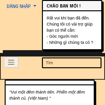
Site identity, navigation, etc.
Chào bạn mới !
Đăng nhập
Rất vui khi bạn đã đến.
Chúng tôi có vài trợ giúp
bạn có thể cần:
- Góc người mới
- Những gì chúng ta có ?
Navigation and related function
Find
Related content
"Vui một đêm thành tiên. Phiền một đêm
thành cú. (Việt Nam) "