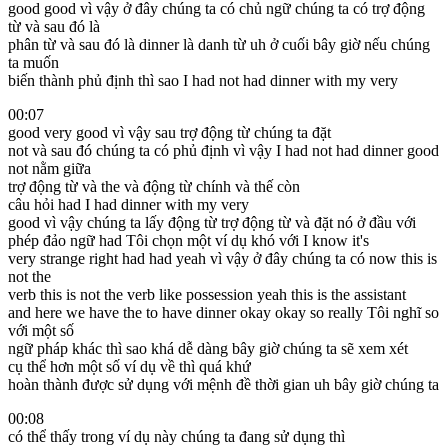
good good vì vậy ở đây chúng ta có chủ ngữ chúng ta có trợ động
từ và sau đó là
phân từ và sau đó là dinner là danh từ uh ở cuối bây giờ nếu chúng
ta muốn
biến thành phủ định thì sao I had not had dinner with my very
00:07
good very good vì vậy sau trợ động từ chúng ta đặt
not và sau đó chúng ta có phủ định vì vậy I had not had dinner good
not nằm giữa
trợ động từ và the và động từ chính và thế còn
câu hỏi had I had dinner with my very
good vì vậy chúng ta lấy động từ trợ động từ và đặt nó ở đầu với
phép đảo ngữ had Tôi chọn một ví dụ khó với I know it's
very strange right had had yeah vì vậy ở đây chúng ta có now this is
not the
verb this is not the verb like possession yeah this is the assistant
and here we have the to have dinner okay okay so really Tôi nghĩ so
với một số
ngữ pháp khác thì sao khá dễ dàng bây giờ chúng ta sẽ xem xét
cụ thể hơn một số ví dụ về thì quá khứ
hoàn thành được sử dụng với mệnh đề thời gian uh bây giờ chúng ta
00:08
có thể thấy trong ví dụ này chúng ta đang sử dụng thì