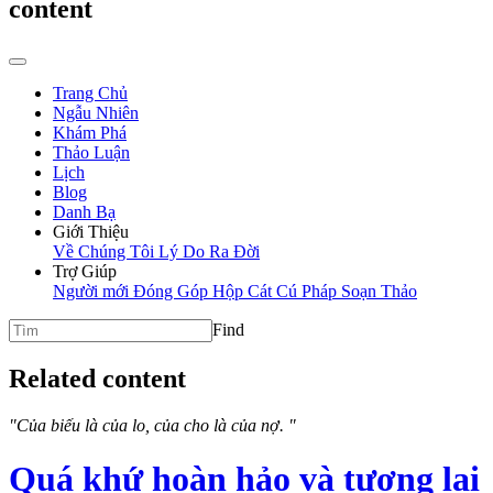
content
Trang Chủ
Ngẫu Nhiên
Khám Phá
Thảo Luận
Lịch
Blog
Danh Bạ
Giới Thiệu
Về Chúng Tôi
Lý Do Ra Đời
Trợ Giúp
Người mới
Đóng Góp
Hộp Cát
Cú Pháp Soạn Thảo
Find
Related content
"Của biếu là của lo, của cho là của nợ. "
Quá khứ hoàn hảo và tương lai