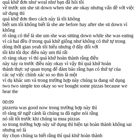
quá khứ đơn như weal như bạn đã hỏi tôi
về trước um she sit down when she ate okay nhưng vấn đề với việc
sử dụng thì
quá khứ đơn theo cách này là tôi không
biết um tôi không biết là she ate before hay after she sit down vì
không
rõ ràng có thể là she um she was sitting down while she was eating
vì cả hai đều ở trong quá khứ giống như không có thứ tự trong
dòng thời gian yeah tôi hiểu nhưng ở đây đối với
tôi khi tôi đọc điều này um thì rất
rõ ràng okay vì thì quá khứ hoàn thành rằng điều
này xảy ra trước điều này okay vì vậy thì quá khứ hoàn
thành thực sự quan trọng để đảm bảo rằng bạn có thứ tự của
các sự việc chính xác so so this là một
ví dụ khác um và trong trường hợp này chúng ta đang sử dụng
two two simple too okay so we bought some pizzas because we
hear the
00:09
pizzeria was good now trong trường hợp này thì
rõ ràng từ ngữ cảnh là chúng ta đã nghe nói rằng
nó rất tốt trước khi chúng ta mua pizzas
so trong trường hợp này sử dụng thì hiện tại hoàn thành không sai
nhưng nó là
tùy chọn chúng ta biết rằng thì quá khứ hoàn thành