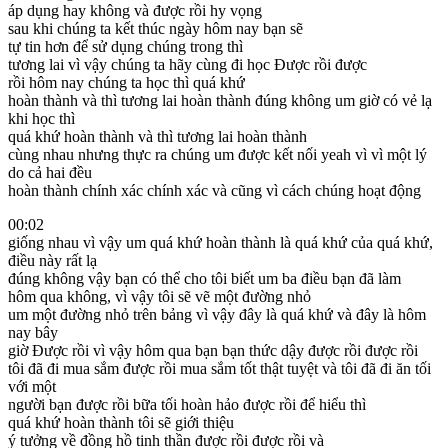
áp dụng hay không và được rồi hy vọng
sau khi chúng ta kết thúc ngày hôm nay bạn sẽ
tự tin hơn để sử dụng chúng trong thì
tương lai vì vậy chúng ta hãy cùng đi học Được rồi được
rồi hôm nay chúng ta học thì quá khứ
hoàn thành và thì tương lai hoàn thành đúng không um giờ có vẻ lạ
khi học thì
quá khứ hoàn thành và thì tương lai hoàn thành
cùng nhau nhưng thực ra chúng um được kết nối yeah vì vì một lý
do cả hai đều
hoàn thành chính xác chính xác và cũng vì cách chúng hoạt động
00:02
giống nhau vì vậy um quá khứ hoàn thành là quá khứ của quá khứ,
điều này rất lạ
đúng không vậy bạn có thể cho tôi biết um ba điều bạn đã làm
hôm qua không, vì vậy tôi sẽ vẽ một đường nhỏ
um một đường nhỏ trên bảng vì vậy đây là quá khứ và đây là hôm
nay bây
giờ Được rồi vì vậy hôm qua bạn bạn thức dậy được rồi được rồi
tôi đã đi mua sắm được rồi mua sắm tốt thật tuyệt và tôi đã đi ăn tối
với một
người bạn được rồi bữa tối hoàn hảo được rồi để hiểu thì
quá khứ hoàn thành tôi sẽ giới thiệu
ý tưởng về đồng hồ tinh thần được rồi được rồi và