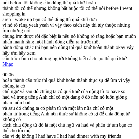
nói before tôi không cần dùng thì quá khứ hoàn
thành tôi có thể nhưng không bắt buộc tôi có thể nói before I went
shopping in
aren I woke up bạn có thể dùng thì quá khứ đơn
vì nó rõ ràng yeah yeah vì vậy theo cách này thì tùy thuộc nhưng
ừm nhưng nói
chung ừm được rồi đặc biệt là nếu nó không rõ ràng hoặc bạn muốn
nhấn mạnh rằng một hành động diễn ra trước một
hành động khác thì bạn nên dùng thì quá khứ hoàn thành okay vậy
hãy ừm hãy xem
cấu trúc dành cho những người không biết cách tạo thì quá khứ
Nhạc
00:06
hoàn thành cấu trúc thì quá khứ hoàn thành thực sự dễ ừm vì vậy
chúng ta có
chủ ngữ và sau đó chúng ta có quá khứ của động từ to have so
had và trong tiếng Anh chỉ có một dạng ở đó nên nó luôn giống
nhau luôn had
và sau đó chúng ta có phân từ và một lần nữa chỉ có một
phân từ trong tiếng Anh nên thực sự không có gì để chia động từ
không có
cách chia động từ đó là một chủ ngữ và had và phân từ um bạn có
thể cho tôi một
câu ví dụ không I had have I had had dinner with my friends