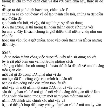
tương lai chỉ có một cách chia và đối với cách chia này, thực sự dễ
và
để tạo ra thì phủ định have not, chính xác là
chúng ta sẽ có not ở đây và để tạo thành câu hỏi, chúng ta đặt điều
này ở đầu để
tạo thành câu hỏi, vì vậy, tôi nghĩ thực sự dễ sử dụng
95% thì tương lai thì tương lai hoàn thành được sử dụng với
bu um, vì đây là cách chúng ta giới thiệu khái niệm, ví dụ như um
vào lúc
hoặc um vào lúc 4 giờ chiều. hoặc vào cuối tháng và tất cả những
điều này, ...
00:13
Tôi sẽ hoàn thành công việc được rồi, vậy nên sử dụng nó với
by is rất phổ biến um và một trong những cách
sử dụng chính cho uh tương lai hoàn thành là để nói về um khoảng
thời gian của
một cái gì đó trong tương lai như ví dụ
um bạn đã làm công việc của mình bao lâu rồi
bạn đã làm công việc của mình bao lâu rồi
như vậy uh một năm một năm được rồi và vậy trong
sáu tháng bạn có thể nói gì để nói về khoảng thời gian tôi sẽ làm
công việc của mình trong um một năm yeah một năm một
năm rưỡi chính xác chính xác như vậy và
bạn có thể kết hợp điều này với by như bạn có thể nói um by vào