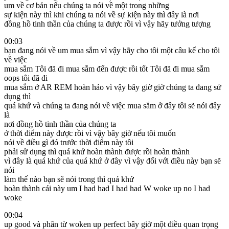
um về cơ bản nếu chúng ta nói về một trong những
sự kiện này thì khi chúng ta nói về sự kiện này thì đây là nơi
đồng hồ tinh thần của chúng ta được rồi vì vậy hãy tưởng tượng
00:03
bạn đang nói về um mua sắm vì vậy hãy cho tôi một câu kể cho tôi
về việc
mua sắm Tôi đã đi mua sắm đến được rồi tốt Tôi đã đi mua sắm
oops tôi đã đi
mua sắm ở AR REM hoàn hảo vì vậy bây giờ giờ chúng ta đang sử
dụng thì
quá khứ và chúng ta đang nói về việc mua sắm ở đây tôi sẽ nói đây
là
nơi đồng hồ tinh thần của chúng ta
ở thời điểm này được rồi vì vậy bây giờ nếu tôi muốn
nói về điều gì đó trước thời điểm này tôi
phải sử dụng thì quá khứ hoàn thành được rồi hoàn thành
vì đây là quá khứ của quá khứ ở đây vì vậy đối với điều này bạn sẽ
nói
làm thế nào bạn sẽ nói trong thì quá khứ
hoàn thành cái này um I had had I had had W woke up no I had
woke
00:04
up good và phân từ woken up perfect bây giờ một điều quan trọng