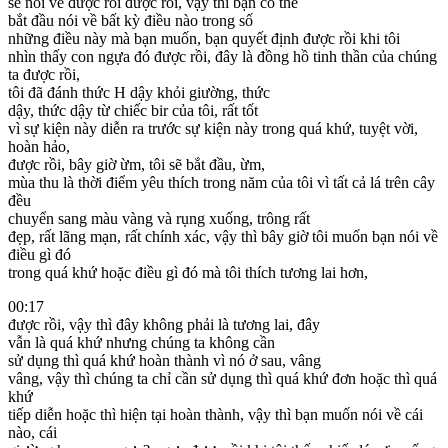
sẽ nói về được rồi được rồi, vậy thì bạn có thể
bắt đầu nói về bất kỳ điều nào trong số
những điều này mà bạn muốn, bạn quyết định được rồi khi tôi
nhìn thấy con ngựa đó được rồi, đây là đồng hồ tinh thần của chúng
ta được rồi,
tôi đã đánh thức H dậy khỏi giường, thức
dậy, thức dậy từ chiếc bir của tôi, rất tốt
vì sự kiện này diễn ra trước sự kiện này trong quá khứ, tuyệt vời,
hoàn hảo,
được rồi, bây giờ ừm, tôi sẽ bắt đầu, ừm,
mùa thu là thời điểm yêu thích trong năm của tôi vì tất cả lá trên cây
đều
chuyển sang màu vàng và rụng xuống, trông rất
đẹp, rất lãng mạn, rất chính xác, vậy thì bây giờ tôi muốn bạn nói về
điều gì đó
trong quá khứ hoặc điều gì đó mà tôi thích tương lai hơn,
00:17
được rồi, vậy thì đây không phải là tương lai, đây
vẫn là quá khứ nhưng chúng ta không cần
sử dụng thì quá khứ hoàn thành vì nó ở sau, vâng
vâng, vậy thì chúng ta chỉ cần sử dụng thì quá khứ đơn hoặc thì quá
khứ
tiếp diễn hoặc thì hiện tại hoàn thành, vậy thì bạn muốn nói về cái
nào, cái