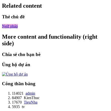
Related content
Thẻ chủ đề
Ngữ pháp
More content and functionality (right
side)
Chia sẻ cho bạn bè
Ủng hộ dự án
Công thần bảng
114021
admin
84907
KienThuc
17670
TieuNha
5935
tv