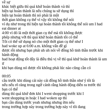
về sự
khác biệt giữa thì quá khứ hoàn thành và thì
hiện tại hoàn thành là nếu chúng ta sử dụng thì
hiện tại hoàn thành thì nó phải là một
thời gian không cụ thể vì vậy tôi không thể nói
ví dụ như trong thì hiện tại hoàn thành tôi không thể nói um I had
eat dinner at
4:00 vì đó là một thời gian cụ thể mà tôi không được
phép nhưng với thì quá khứ hoàn thành tôi có thể
Tôi có thể sử dụng nó cho một thời gian cụ thể như I
had woke up at 6:00 a.m. không vấn đề gì
được rồi nhưng bạn phải uh uh nói về đồng hồ tinh thần trước khi
hành động
had hoạt động tốt đây là điều thú vị về thì quá khứ hoàn thành là um
if
khi bạn dùng nó được rồi không phải lúc nào cũng cần có
00:05
câu trước khi dùng cái này cái đồng hồ tinh thần như ý tôi là
nếu nếu rõ ràng trong ngữ cảnh rằng hành động diễn ra trước thì
bạn có thể
dùng thì quá khứ đơn khi I went shopping trước khi I
went shopping in hoặc I had woken up thì
bạn cần dùng trước yeah nhưng nhưng ừm nếu
trong trường hợp này trong trường hợp này vì tôi đang