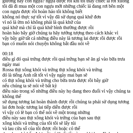
giường hay con ngựa? ngựa được rồi khi tôi thấy chiếc lá rơi xuống
tôi đã đi mua một con ngựa mới những chiếc lá đang rơi bên một
con ngựa được rồi hoàn hảo tôi không biết
không nó thực sự tốt vì vậy đã sử dụng quá khứ đơn
vì nó là ừm nó không phải là quá khứ của
quá khứ mà chỉ là quá khứ bình thường được rồi
hoàn hảo bây giờ chúng ta hãy tưởng tượng theo cách khác vì
vậy bây giờ tất cả những điều này là tương lai được rồi được rồi
bạn có muốn nói chuyện không bắt đầu nói về
00:18
điều gì đó quả trứng được rồi quả trứng bạn sẽ ăn gì vào bữa trưa
ngày mai
Rossa thịt xông khói và trứng thịt xông khói và trứng
đó là tiếng Anh rất tốt vì vậy ngày mai bạn sẽ
có thịt xông khói và trứng cho bữa trưa được rồi bây giờ
nếu chúng ta sẽ nói về bất kỳ
điều nào trong số những điều này họ đang theo đuổi vì vậy chúng ta
không thể
sử dụng tương lai hoàn thành được rồi chúng ta phải sử dụng tương
lai đơn hoặc tương lai tiếp diễn được rồi
vì vậy có lẽ bạn có thể nói về một trong những
điều này sau thịt xông khói và trứng của bạn sau thịt
xông khói và trứng của tôi tôi sẽ lấy túi
và lau cửa sổ của tôi được rồi hoặc có thể