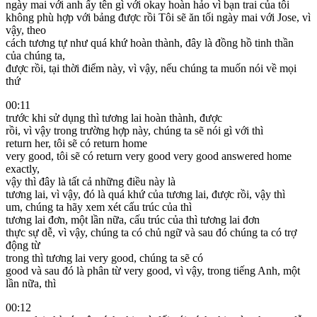
ngày mai với anh ấy tên gì với okay hoàn hảo vì bạn trai của tôi
không phù hợp với bảng được rồi Tôi sẽ ăn tối ngày mai với Jose, vì
vậy, theo
cách tương tự như quá khứ hoàn thành, đây là đồng hồ tinh thần
của chúng ta,
được rồi, tại thời điểm này, vì vậy, nếu chúng ta muốn nói về mọi
thứ
00:11
trước khi sử dụng thì tương lai hoàn thành, được
rồi, vì vậy trong trường hợp này, chúng ta sẽ nói gì với thì
return her, tôi sẽ có return home
very good, tôi sẽ có return very good very good answered home
exactly,
vậy thì đây là tất cả những điều này là
tương lai, vì vậy, đó là quá khứ của tương lai, được rồi, vậy thì
um, chúng ta hãy xem xét cấu trúc của thì
tương lai đơn, một lần nữa, cấu trúc của thì tương lai đơn
thực sự dễ, vì vậy, chúng ta có chủ ngữ và sau đó chúng ta có trợ
động từ
trong thì tương lai very good, chúng ta sẽ có
good và sau đó là phân từ very good, vì vậy, trong tiếng Anh, một
lần nữa, thì
00:12