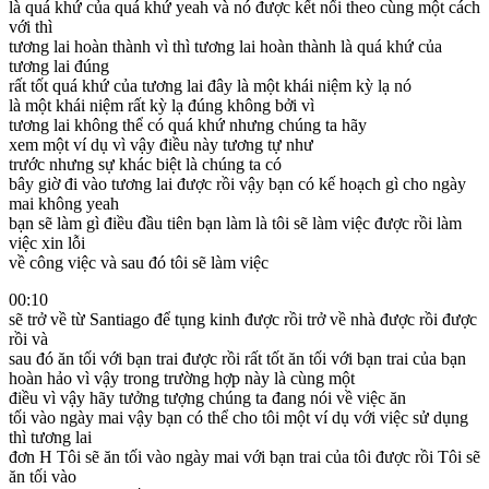
là quá khứ của quá khứ yeah và nó được kết nối theo cùng một cách
với thì
tương lai hoàn thành vì thì tương lai hoàn thành là quá khứ của
tương lai đúng
rất tốt quá khứ của tương lai đây là một khái niệm kỳ lạ nó
là một khái niệm rất kỳ lạ đúng không bởi vì
tương lai không thể có quá khứ nhưng chúng ta hãy
xem một ví dụ vì vậy điều này tương tự như
trước nhưng sự khác biệt là chúng ta có
bây giờ đi vào tương lai được rồi vậy bạn có kế hoạch gì cho ngày
mai không yeah
bạn sẽ làm gì điều đầu tiên bạn làm là tôi sẽ làm việc được rồi làm
việc xin lỗi
về công việc và sau đó tôi sẽ làm việc
00:10
sẽ trở về từ Santiago để tụng kinh được rồi trở về nhà được rồi được
rồi và
sau đó ăn tối với bạn trai được rồi rất tốt ăn tối với bạn trai của bạn
hoàn hảo vì vậy trong trường hợp này là cùng một
điều vì vậy hãy tưởng tượng chúng ta đang nói về việc ăn
tối vào ngày mai vậy bạn có thể cho tôi một ví dụ với việc sử dụng
thì tương lai
đơn H Tôi sẽ ăn tối vào ngày mai với bạn trai của tôi được rồi Tôi sẽ
ăn tối vào