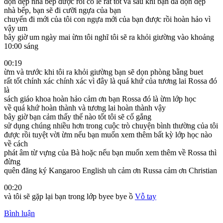
dọn dẹp nhà bếp được rồi có lẽ rất tốt và sau khi bạn đã dọn dẹp
nhà bếp, bạn sẽ đi cưỡi ngựa của bạn
chuyến đi mới của tôi con ngựa mới của bạn được rồi hoàn hảo vì
vậy um
bây giờ um ngày mai ừm tôi nghĩ tôi sẽ ra khỏi giường vào khoảng
10:00 sáng
00:19
ừm và trước khi tôi ra khỏi giường bạn sẽ dọn phòng bằng buet
rất tốt chính xác chính xác vì đây là quá khứ của tương lai Rossa đó
là
sách giáo khoa hoàn hảo cảm ơn bạn Rossa đó là ừm lớp học
về quá khứ hoàn thành và tương lai hoàn thành vậy
bây giờ bạn cảm thấy thế nào tốt tôi sẽ cố gắng
sử dụng chúng nhiều hơn trong cuộc trò chuyện bình thường của tôi
được rồi tuyệt vời ừm nếu bạn muốn xem thêm bất kỳ lớp học nào
về cách
phát âm từ vựng của Bà hoặc nếu bạn muốn xem thêm về Rossa thì
đừng
quên đăng ký Kangaroo English uh cảm ơn Russa cảm ơn Christian
00:20
và tôi sẽ gặp lại bạn trong lớp byee bye ồ
Vỗ tay
Bình luận