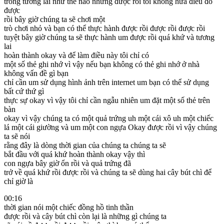
trong tương lai như thế nào nhưng được rồi tôi không hứa điều đó
được
rồi bây giờ chúng ta sẽ chơi một
trò chơi nhỏ và bạn có thể thực hành được rồi được rồi được rồi
tuyệt bây giờ chúng ta sẽ thực hành um được rồi quá khứ và tương
lai
hoàn thành okay và để làm điều này tôi chỉ có
một số thẻ ghi nhớ vì vậy nếu bạn không có thẻ ghi nhớ ở nhà
không vấn đề gì bạn
chỉ cần um sử dụng hình ảnh trên internet um bạn có thể sử dụng
bất cứ thứ gì
thực sự okay vì vậy tôi chỉ cần ngẫu nhiên um đặt một số thẻ trên
bàn
okay vì vậy chúng ta có một quả trứng uh một cái xô uh một chiếc
lá một cái giường và um một con ngựa Okay được rồi vì vậy chúng
ta sẽ nói
rằng đây là dòng thời gian của chúng ta chúng ta sẽ
bắt đầu với quá khứ hoàn thành okay vậy thì
con ngựa bây giờ ổn rồi và quả trứng đã
trở về quá khứ rồi được rồi và chúng ta sẽ dùng hai cây bút chì để
chỉ giờ là
00:16
thời gian nói một chiếc đồng hồ tinh thần
được rồi và cây bút chì còn lại là những gì chúng ta