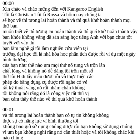
00:00
Xin chào và chào mừng đến với Kangaroo English
Tôi là Christian Tôi là Rossa và hôm nay chúng ta
sẽ học về thì tương lai hoàn thành và thì quá khứ hoàn thành mọi
thứ bạn
muốn biết về thì tương lai hoàn thành và thì quá khứ hoàn thành vậy
bạn khỏe không vâng đã sẵn sàng học tiếng Anh với bạn chưa tốt
tuyệt vời vậy thì
bạn làm nghề gì tôi làm nghiên cứu viên tại
trường đại học tôi là nhà hóa học phân tích được rồi ví dụ một ngày
bình thường
của bạn như thế nào um mọi thứ nổ tung và trộn lẫn
chất lỏng và không nó dễ dàng tôi trộn một số
thứ tôi H đi lấy mẫu được rồi và thực hiện các
phép đo bằng dụng cụ được rồi nghe có vẻ
rất kỹ thuật vâng nó rất nhàm chán không
tôi không nói rằng đó là công việc rất thú vị
bạn cảm thấy thế nào về thì quá khứ hoàn thành
00:01
và thì tương lai hoàn thành bạn có tự tin không không
thực sự có năng lực vì bình thường tôi
không bao giờ sử dụng chúng được rồi bạn không sử dụng chúng
vì um bạn không nghĩ rằng nó cần thiết hoặc và tôi không chắc khi
nào chúng