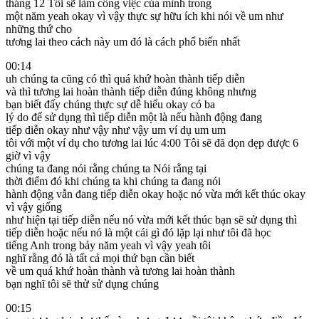
tháng 12 Tôi sẽ làm công việc của mình trong
một năm yeah okay vì vậy thực sự hữu ích khi nói về um như
những thứ cho
tương lai theo cách này um đó là cách phổ biến nhất
00:14
uh chúng ta cũng có thì quá khứ hoàn thành tiếp diễn
và thì tương lai hoàn thành tiếp diễn đúng không nhưng
bạn biết đấy chúng thực sự dễ hiểu okay có ba
lý do để sử dụng thì tiếp diễn một là nếu hành động đang
tiếp diễn okay như vậy như vậy um ví dụ um um
tôi với một ví dụ cho tương lai lúc 4:00 Tôi sẽ đã dọn dẹp được 6
giờ vì vậy
chúng ta đang nói rằng chúng ta Nói rằng tại
thời điểm đó khi chúng ta khi chúng ta đang nói
hành động vẫn đang tiếp diễn okay hoặc nó vừa mới kết thúc okay
vì vậy giống
như hiện tại tiếp diễn nếu nó vừa mới kết thúc bạn sẽ sử dụng thì
tiếp diễn hoặc nếu nó là một cái gì đó lặp lại như tôi đã học
tiếng Anh trong bảy năm yeah vì vậy yeah tôi
nghĩ rằng đó là tất cả mọi thứ bạn cần biết
về um quá khứ hoàn thành và tương lai hoàn thành
bạn nghĩ tôi sẽ thử sử dụng chúng
00:15