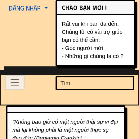
Site identity, navigation, etc.
Chào bạn mới !
Đăng nhập
Rất vui khi bạn đã đến.
Chúng tôi có vài trợ giúp
bạn có thể cần:
- Góc người mới
- Những gì chúng ta có ?
Navigation and related function
Find
Related content
"Không bao giờ có một người thật sự vĩ đại
mà lại không phải là một người thực sự
đạo đức (Benjamin Franklin) "