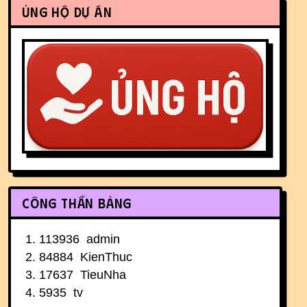
Ủng hộ dự án
Công thần bảng
113936
admin
84884
KienThuc
17637
TieuNha
5935
tv