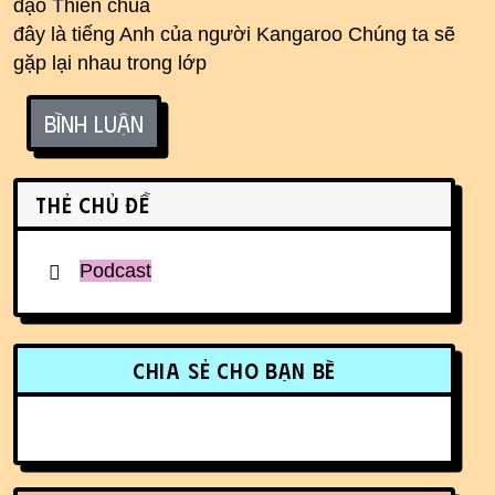
đạo Thiên chúa
đây là tiếng Anh của người Kangaroo Chúng ta sẽ
gặp lại nhau trong lớp
Bình luận
Related content
Thẻ chủ đề
Podcast
More content and functionality (r
Chia sẻ cho bạn bè