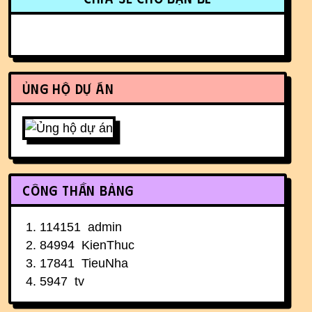
Ủng hộ dự án
Công thần bảng
114151
admin
84994
KienThuc
17841
TieuNha
5947
tv