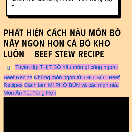
"
Phát hiện cách nấu Món Bò
này ngon hơn cả BÒ KHO
luôn - Beef Stew recipe
Tuyển tập THỊT BÒ nấu món gì cũng ngon -
Beef Recipe
Những món ngon từ THỊT BÒ - Beef
Recipes
Cách làm MÌ PHỞ BÚN và các món nấu
Món Ăn Tết Tổng Hợp