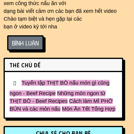
xem công thức nấu ăn với
dạng bài viết cảm ơn các bạn đã xem hết video
Chào tạm biệt và hẹn gặp lại các
bạn ở video kỳ tới nha
Bình luận
Related content
Thẻ chủ đề
Tuyển tập THỊT BÒ nấu món gì cũng
ngon - Beef Recipe
Những món ngon từ
THỊT BÒ - Beef Recipes
Cách làm MÌ PHỞ
BÚN và các món nấu
Món Ăn Tết Tổng Hợp
More content and functionality (r
Chia sẻ cho bạn bè