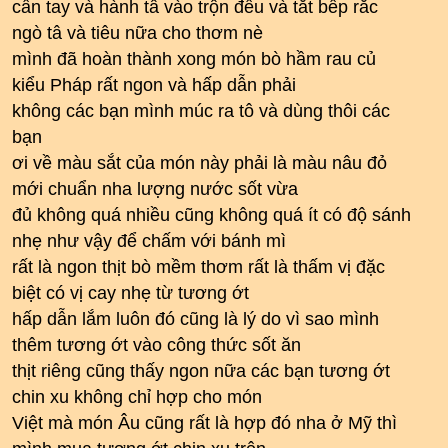
cần tay và hành tâ vào trộn đều và tắt bếp rắc
ngò tâ và tiêu nữa cho thơm nè
mình đã hoàn thành xong món bò hầm rau củ
kiểu Pháp rất ngon và hấp dẫn phải
không các bạn mình múc ra tô và dùng thôi các
bạn
ơi về màu sắt của món này phải là màu nâu đỏ
mới chuẩn nha lượng nước sốt vừa
đủ không quá nhiều cũng không quá ít có độ sánh
nhẹ như vậy để chấm với bánh mì
rất là ngon thịt bò mềm thơm rất là thấm vị đặc
biệt có vị cay nhẹ từ tương ớt
hấp dẫn lắm luôn đó cũng là lý do vì sao mình
thêm tương ớt vào công thức sốt ăn
thịt riêng cũng thấy ngon nữa các bạn tương ớt
chin xu không chỉ hợp cho món
Việt mà món Âu cũng rất là hợp đó nha ở Mỹ thì