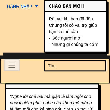
Site identity, navigation, etc.
Chào bạn mới !
Đăng nhập
Rất vui khi bạn đã đến.
Chúng tôi có vài trợ giúp
bạn có thể cần:
- Góc người mới
- Những gì chúng ta có ?
Navigation and related function
Find
Related content
"Nghe lời chê bai mà giận là làm ngòi cho
người gièm pha; nghe câu khen mà mừng
là làm mồi cho kẻ nịnh hót. (Văn Trung Tử)