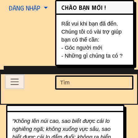
Site identity, navigation, etc.
Chào bạn mới !
Đăng nhập
Rất vui khi bạn đã đến.
Chúng tôi có vài trợ giúp
bạn có thể cần:
- Góc người mới
- Những gì chúng ta có ?
Navigation and related function
Find
Related content
"Không lên núi cao, sao biết được cái lo
nghiêng ngã; không xuống vực sâu, sao
biết được cái lo đắm đuối; không ra biển