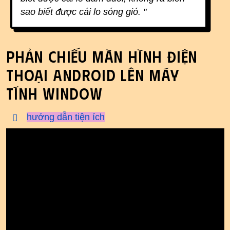
sao biết được cái lo sóng gió. "
Phản chiếu màn hình điện
thoại Android lên máy
tính Window
hướng dẫn tiện ích