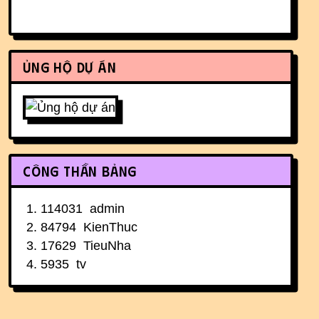
Ủng hộ dự án
Công thần bảng
114031
admin
84794
KienThuc
17629
TieuNha
5935
tv