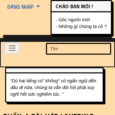
Site identity, navigation, etc.
Chào bạn mới !
Đăng nhập
- Góc người mới
- Những gì chúng ta có ?
Navigation and related function
Find
Related content
"Dù hai tiếng
có”
không” có ngắn ngủi đến
đâu đi nữa, chúng ta vẫn đòi hỏi phải suy
nghĩ hết sức nghiêm túc. "