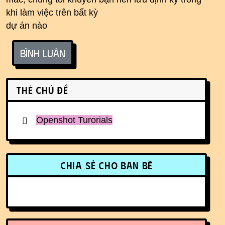
khi làm việc trên bất kỳ
dự án nào
Bình luận
Related content
Thẻ chủ đề
Openshot Turorials
More content and functionality (r
Chia sẻ cho bạn bè