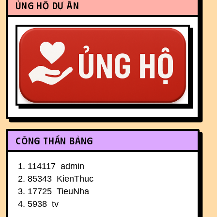
Ủng hộ dự án
Công thần bảng
114117
admin
85343
KienThuc
17725
TieuNha
5938
tv