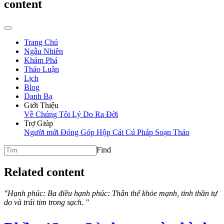
content
Trang Chủ
Ngẫu Nhiên
Khám Phá
Thảo Luận
Lịch
Blog
Danh Bạ
Giới Thiệu
Về Chúng Tôi
Lý Do Ra Đời
Trợ Giúp
Người mới
Đóng Góp
Hộp Cát
Cú Pháp Soạn Thảo
Find
Related content
"Hạnh phúc: Ba điều hạnh phúc: Thân thể khỏe mạnh, tinh thần tự
do và trái tim trong sạch. "