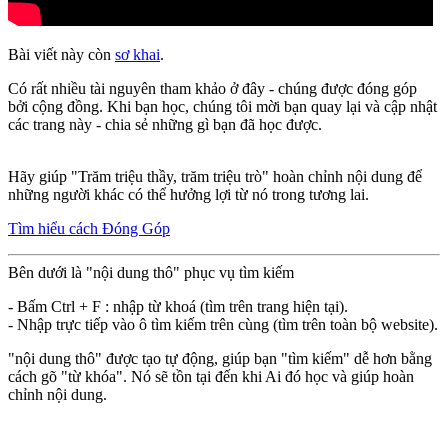
Bài viết này còn
sơ khai
.
Có rất nhiều tài nguyên tham khảo ở đây - chúng được đóng góp
bởi cộng đồng. Khi bạn học, chúng tôi mời bạn quay lại và cập nhật
các trang này - chia sẻ những gì bạn đã học được.
Hãy giúp "Trăm triệu thầy, trăm triệu trò" hoàn chỉnh nội dung để
những người khác có thể hưởng lợi từ nó trong tương lai.
Tìm hiểu cách Đóng Góp
Bên dưới là "nội dung thô" phục vụ tìm kiếm
- Bấm Ctrl + F : nhập từ khoá (tìm trên trang hiện tại).
- Nhập trực tiếp vào ô tìm kiếm trên cùng (tìm trên toàn bộ website).
"nội dung thô" được tạo tự động, giúp bạn "tìm kiếm" dễ hơn bằng
cách gõ "từ khóa". Nó sẽ tồn tại đến khi Ai đó học và giúp hoàn
chỉnh nội dung.