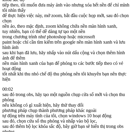
tiếp theo, tôi muốn đưa máy ảnh vào nhưng xóa hết nền để chỉ mình
tôi nhìn thấy
để thực hiện việc này, mở zoom, bắt đầu cuộc họp mới, sau đó chọn
chọn
nền ảo, theo mặc định, zoom không chứa nền màn hình xanh,
tuy nhiên, bạn có thể dễ dàng tự tạo một nền
trong chương trình như photoshop hoặc microsoft
paint hoặc chỉ cần tìm kiếm trên google nền màn hình xanh và lưu
hình ảnh
sau khi bạn đã lưu, hãy nhấp vào nút dấu cộng và chọn thêm hình
ảnh để thêm
nền màn hình xanh của bạn để phóng to các bước tiếp theo có vẻ
hoạt động
tốt nhất khi thu nhỏ chế độ thu phóng nên tôi khuyên bạn nên thực
hiện
00:02
sau đó trong obs, hãy tạo một nguồn chụp cửa sổ mới và chọn thu
phóng
nếu không có gì xuất hiện, hãy thử thay đổi
phương pháp chụp thành phương pháp khác ngoài
tự động trên máy tính của tôi, chọn windows 10 hoạt động
sau đó, chọn cửa sổ thu phóng và nhấp vào bộ lọc,
sau đó thêm bộ lọc khóa sắc độ, bây giờ bạn sẽ hiển thị trong obs
nhưng