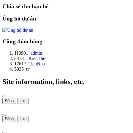
Chia sẻ cho bạn bè
Ủng hộ dự án
Công thần bảng
113901
admin
84731
KienThuc
17617
TieuNha
5935
tv
Site information, links, etc.
Đóng
Lưu
Đóng
Lưu