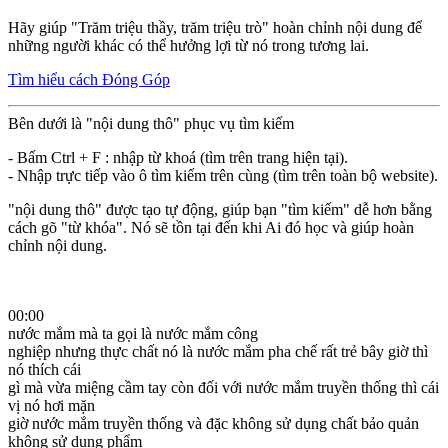
Hãy giúp "Trăm triệu thầy, trăm triệu trò" hoàn chỉnh nội dung để
những người khác có thể hưởng lợi từ nó trong tương lai.
Tìm hiểu cách Đóng Góp
Bên dưới là "nội dung thô" phục vụ tìm kiếm
- Bấm Ctrl + F : nhập từ khoá (tìm trên trang hiện tại).
- Nhập trực tiếp vào ô tìm kiếm trên cùng (tìm trên toàn bộ website).
"nội dung thô" được tạo tự động, giúp bạn "tìm kiếm" dễ hơn bằng
cách gõ "từ khóa". Nó sẽ tồn tại đến khi Ai đó học và giúp hoàn
chỉnh nội dung.
00:00
nước mắm mà ta gọi là nước mắm công
nghiệp nhưng thực chất nó là nước mắm pha chế rất trẻ bây giờ thì
nó thích cái
gì mà vừa miệng cầm tay còn đối với nước mắm truyền thống thì cái
vị nó hơi mặn
giờ nước mắm truyền thống và đặc không sử dụng chất bảo quản
không sử dụng phẩm