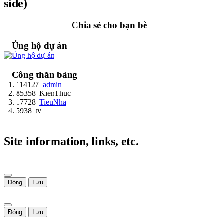
side)
Chia sẻ cho bạn bè
Ủng hộ dự án
Công thần bảng
114127
admin
85358
KienThuc
17728
TieuNha
5938
tv
Site information, links, etc.
Đóng
Lưu
Đóng
Lưu