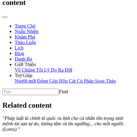
content
Trang Chủ
Ngẫu Nhiên
Khám Phá
Thảo Luận
Lịch
Blog
Danh Bạ
Giới Thiệu
Về Chúng Tôi
Lý Do Ra Đời
Trợ Giúp
Người mới
Đóng Góp
Hộp Cát
Cú Pháp Soạn Thảo
Find
Related content
"Pháp luật là chính tổ quốc ra lịnh cho cá nhân tôn trọng sinh
mệnh tài sản tự do, lương tâm và tín ngưỡng... cho mỗi người.
(Lorex) "