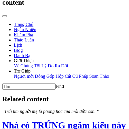
content
Trang Chủ
Ngẫu Nhiên
Khám Phá
Thảo Luận
Lịch
Blog
Danh Bạ
Giới Thiệu
Về Chúng Tôi
Lý Do Ra Đời
Trợ Giúp
Người mới
Đóng Góp
Hộp Cát
Cú Pháp Soạn Thảo
Find
Related content
"Trái tim người mẹ là phòng học của mỗi đứa con. "
Nhà có TRỨNG ngâm kiểu này