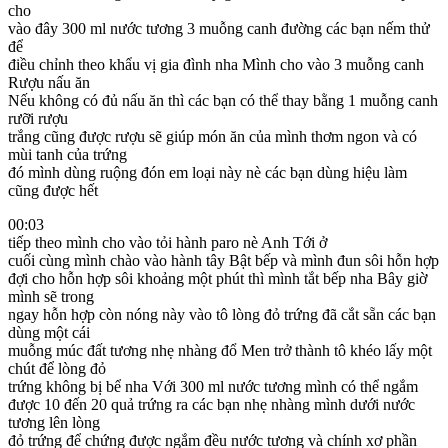
cho
vào đây 300 ml nước tương 3 muỗng canh đường các bạn nếm thử
để
điều chỉnh theo khẩu vị gia đình nha Mình cho vào 3 muỗng canh
Rượu nấu ăn
Nếu không có đủ nấu ăn thì các bạn có thể thay bằng 1 muỗng canh
rưỡi rượu
trắng cũng được rượu sẽ giúp món ăn của mình thơm ngon và có
mùi tanh của trứng
đó mình dùng ruộng đón em loại này nè các bạn dùng hiệu làm
cũng được hết
00:03
tiếp theo mình cho vào tỏi hành paro nè Anh Tới ở
cuối cùng mình chào vào hành tây Bật bếp và mình đun sôi hỗn hợp
đợi cho hỗn hợp sôi khoảng một phút thì mình tắt bếp nha Bây giờ
mình sẽ trong
ngay hỗn hợp còn nóng này vào tô lòng đỏ trứng đã cắt sẵn các bạn
dùng một cái
muỗng múc đất tương nhẹ nhàng đổ Men trở thành tô khéo lấy một
chút để lòng đỏ
trứng không bị bể nha Với 300 ml nước tương mình có thể ngắm
được 10 đến 20 quả trứng ra các bạn nhẹ nhàng mình dưới nước
tương lên lòng
đỏ trứng để chứng được ngắm đều nước tương và chính xơ phần