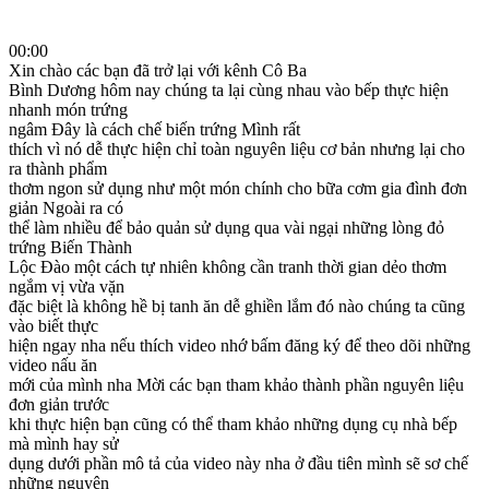
00:00
Xin chào các bạn đã trở lại với kênh Cô Ba
Bình Dương hôm nay chúng ta lại cùng nhau vào bếp thực hiện
nhanh món trứng
ngâm Đây là cách chế biến trứng Mình rất
thích vì nó dễ thực hiện chỉ toàn nguyên liệu cơ bản nhưng lại cho
ra thành phẩm
thơm ngon sử dụng như một món chính cho bữa cơm gia đình đơn
giản Ngoài ra có
thể làm nhiều để bảo quản sử dụng qua vài ngại những lòng đỏ
trứng Biến Thành
Lộc Đào một cách tự nhiên không cần tranh thời gian dẻo thơm
ngắm vị vừa vặn
đặc biệt là không hề bị tanh ăn dễ ghiền lắm đó nào chúng ta cũng
vào biết thực
hiện ngay nha nếu thích video nhớ bấm đăng ký để theo dõi những
video nấu ăn
mới của mình nha Mời các bạn tham khảo thành phần nguyên liệu
đơn giản trước
khi thực hiện bạn cũng có thể tham khảo những dụng cụ nhà bếp
mà mình hay sử
dụng dưới phần mô tả của video này nha ở đầu tiên mình sẽ sơ chế
những nguyên