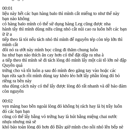
00:01
liệu này hết các bạn hàng balo thì mình cắt miếng to như thế này
bạn nào không
có hàng balo mình có thể sử dụng hàng Leg cũng được nha
hành tây thì mình dùng nữa cũng nhỏ cắt núi cao ra luôn hết các bạn
ừ ừ a
tiếp theo là tỏi nếu tách nhỏ thì mình để nguyên tép còn tép lớn thì
mình cắt
đôi nó ra ướt này mình bọc cũng đi thăm chung luôn
ha như bạn nào thích ăn cay hơn có thể đặt dập ra nha à
a tiếp theo thì mình sẽ đi tách lòng đỏ mình lấy một cái tô lớn nè đập
Quyên quả
trứng cho và tôi luôn ạ sau đó mình đeo găng tay vào hoặc các
bạn rửa sạch rồi mình dùng tay khéo léo hớt lấy phần lòng đỏ bỏ
riêng ra bên này
nha dùng cách này có thể lấy được lòng đỏ rất nhanh và dễ bảo đảm
còn nguyên
00:02
vẹn màng bao bên ngoài lòng đỏ không bị rách hay là bị trầy luôn
đó các bạn bạn
cũng có thể lấy bằng vỏ trứng hay là hút bằng miệng chai nước
nhựa nhưng mà sẽ
khó bảo toàn lòng đỏ hơn đó Bây giờ mình cho nồi nhỏ lên bếp nè