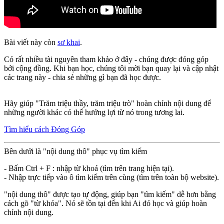
Bài viết này còn
sơ khai
.
Có rất nhiều tài nguyên tham khảo ở đây - chúng được đóng góp
bởi cộng đồng. Khi bạn học, chúng tôi mời bạn quay lại và cập nhật
các trang này - chia sẻ những gì bạn đã học được.
Hãy giúp "Trăm triệu thầy, trăm triệu trò" hoàn chỉnh nội dung để
những người khác có thể hưởng lợi từ nó trong tương lai.
Tìm hiểu cách Đóng Góp
Bên dưới là "nội dung thô" phục vụ tìm kiếm
- Bấm Ctrl + F : nhập từ khoá (tìm trên trang hiện tại).
- Nhập trực tiếp vào ô tìm kiếm trên cùng (tìm trên toàn bộ website).
"nội dung thô" được tạo tự động, giúp bạn "tìm kiếm" dễ hơn bằng
cách gõ "từ khóa". Nó sẽ tồn tại đến khi Ai đó học và giúp hoàn
chỉnh nội dung.