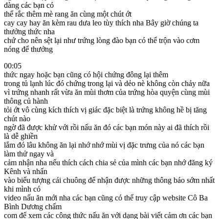
dàng các bạn có
thể rắc thêm mè rang ăn cùng một chút ớt
cay cay hay ăn kèm rau dưa leo tùy thích nha Bây giờ chúng ta
thưởng thức nha
chứ cho nên sệt lại như trứng lòng đào bạn có thể trộn vào cơm
nóng để thưởng
00:05
thức ngay hoặc bạn cũng có hội chứng đông lại thêm
trong tủ lạnh lúc đó chứng trong lại và dẻo nè không còn chảy nữa
vì trứng nhanh rất vừa ăn mùi thơm của trứng hòa quyện cùng mùi
thông củ hành
tỏi ớt vô cùng kích thích vị giác đặc biệt là trứng không hề bị tăng
chút nào
ngờ đã được khử với rồi nấu ăn đó các bạn món này ai đã thích rồi
là dễ ghiền
lắm đó lâu không ăn lại nhớ nhớ mùi vị đặc trưng của nó các bạn
làm thử ngay và
cảm nhận nha nếu thích cách chia sẻ của mình các bạn nhớ đăng ký
Kênh và nhấn
vào biểu tượng cái chuông để nhận được những thông báo sớm nhất
khi mình có
video nấu ăn mới nha các bạn cũng có thể truy cập website Cô Ba
Bình Dương chấm
com để xem các công thức nấu ăn với dạng bài viết cảm ơn các bạn