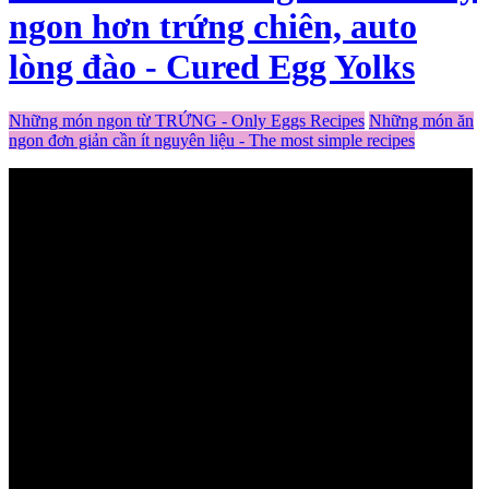
ngon hơn trứng chiên, auto
lòng đào - Cured Egg Yolks
Những món ngon từ TRỨNG - Only Eggs Recipes
Những món ăn
ngon đơn giản cần ít nguyên liệu - The most simple recipes