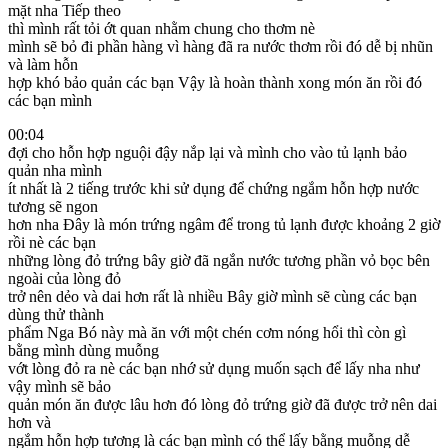
mặt nha Tiếp theo
thì mình rất tỏi ớt quan nhằm chung cho thơm nè
mình sẽ bỏ đi phần hàng vì hàng đã ra nước thơm rồi đó dễ bị nhũn
và làm hỗn
hợp khó bảo quản các bạn Vậy là hoàn thành xong món ăn rồi đó
các bạn mình
00:04
đợi cho hỗn hợp nguội đậy nắp lại và mình cho vào tủ lạnh bảo
quản nha mình
ít nhất là 2 tiếng trước khi sử dụng để chứng ngắm hỗn hợp nước
tương sẽ ngon
hơn nha Đây là món trứng ngâm để trong tủ lạnh được khoảng 2 giờ
rồi nè các bạn
những lòng đỏ trứng bây giờ đã ngắn nước tương phần vỏ bọc bên
ngoài của lòng đỏ
trở nên dẻo và dai hơn rất là nhiều Bây giờ mình sẽ cùng các bạn
dùng thử thành
phẩm Nga Bó này mà ăn với một chén cơm nóng hổi thì còn gì
bằng mình dùng muỗng
vớt lòng đỏ ra nè các bạn nhớ sử dụng muốn sạch để lấy nha như
vậy mình sẽ bảo
quản món ăn được lâu hơn đó lòng đỏ trứng giờ đã được trở nên dai
hơn và
ngắm hỗn hợp tương là các bạn mình có thể lấy bằng muỗng dễ