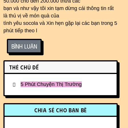
50.000 cho đến 200.000 thưa các
bạn và như vậy tôi xin tạm dừng cái thông tin rất
là thú vị về món quà của
tình yêu socola và Xin hẹn gặp lại các bạn trong 5
phút tiếp theo l
Bình luận
Related content
Thẻ chủ đề
5 Phút Chuyện Thị Trường
More content and functionality (r
Chia sẻ cho bạn bè