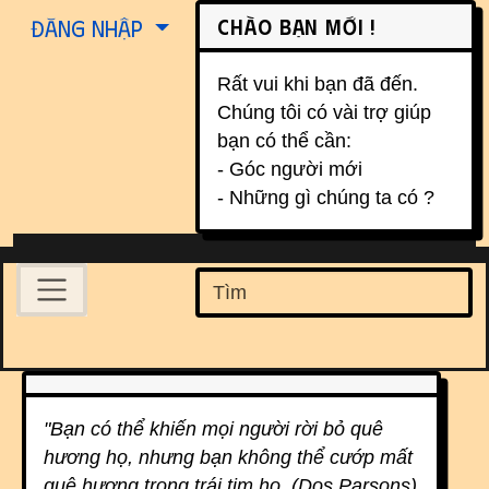
Site identity, navigation, etc.
Chào bạn mới !
Đăng nhập
Rất vui khi bạn đã đến.
Chúng tôi có vài trợ giúp
bạn có thể cần:
- Góc người mới
- Những gì chúng ta có ?
Navigation and related function
Find
Related content
"Bạn có thể khiến mọi người rời bỏ quê
hương họ, nhưng bạn không thể cướp mất
quê hương trong trái tim họ. (Dos Parsons)