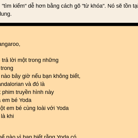
 "tìm kiếm" dễ hơn bằng cách gõ "từ khóa". Nó sẽ tồn tạ
dung.
angaroo,
 trả lời một trong những
 trong
 nào bây giờ nếu bạn không biết,
ndalorian và đó là
t phim truyền hình này
là em bé Yoda
một em bé cùng loài với Yoda
là khi
hế nào vì bạn biết rằng Yoda có