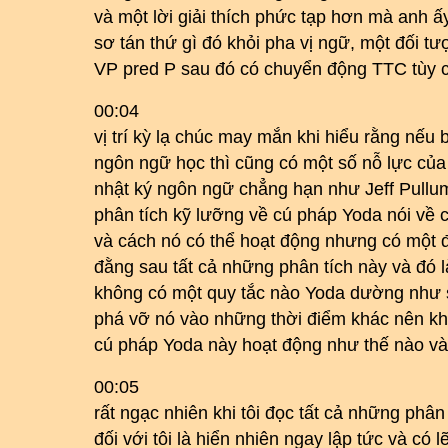
và một lời giải thích phức tạp hơn mà anh ấ
sơ tán thứ gì đó khỏi pha vị ngữ, một đối 
VP pred P sau đó có chuyển động TTC tùy c
00:04
vị trí kỳ lạ chúc may mắn khi hiểu rằng nếu
ngôn ngữ học thì cũng có một số nỗ lực của
nhật ký ngôn ngữ chẳng hạn như Jeff Pullum
phân tích kỹ lưỡng về cú pháp Yoda nói về
và cách nó có thể hoạt động nhưng có một 
đằng sau tất cả những phân tích này và đó l
không có một quy tắc nào Yoda dường như 
phá vỡ nó vào những thời điểm khác nên khôn
cú pháp Yoda này hoạt động như thế nào và 
00:05
rất ngạc nhiên khi tôi đọc tất cả những phâ
đối với tôi là hiển nhiên ngay lập tức và có l