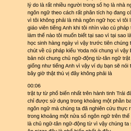
lý do là rất nhiều người trong số họ là nhà
ngôn ngữ theo cách rất phân tích họ đang c
vì tôi không phải là nhà ngôn ngữ học vì tôi 
giáo viên tiếng Anh khi tôi nhìn vào cú pháp
làm thế nào tôi muốn biết tại sao vì tại sao là
học sinh hàng ngày vì vậy trước tiên chúng 
chút về cú pháp kiểu Yoda nói chung vì vậy 
bản nói chung chủ ngữ-động từ-tân ngữ trật 
giống như tiếng Anh vì vậy ví dụ bạn sẽ nói
bây giờ thật thú vị đây không phải là
00:06
trật tự từ phổ biến nhất trên hành tinh Trái đ
chỉ được sử dụng trong khoảng một phần b
ngôn ngữ mà chúng ta đã nghiên cứu thực ra
trong khoảng một nửa số ngôn ngữ trên thế 
là chủ ngữ-tân ngữ-động từ vì vậy chúng ta s