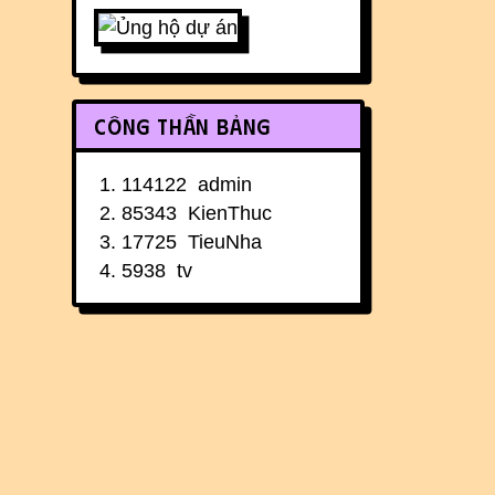
Công thần bảng
114122
admin
85343
KienThuc
17725
TieuNha
5938
tv