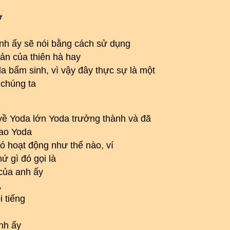
ơ
 anh ấy sẽ nói bằng cách sử dụng
bản của thiên hà hay
a bẩm sinh, vì vậy đây thực sự là một
 chúng ta
 về Yoda lớn Yoda trưởng thành và đã
sao Yoda
nó hoạt động như thế nào, ví
ứ gì đó gọi là
của anh ấy
,
i tiếng
nh ấy