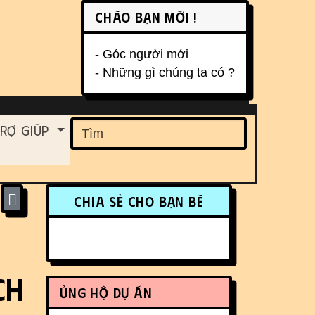
Chào bạn mới !
- Góc người mới
- Những gì chúng ta có ?
ent
rợ Giúp
Find
More content and funct
Chia sẻ cho bạn bè
ch
Ủng hộ dự án