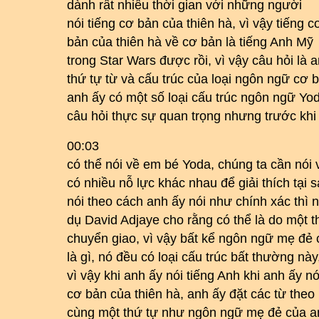
dành rất nhiều thời gian với những người
nói tiếng cơ bản của thiên hà, vì vậy tiếng c
bản của thiên hà về cơ bản là tiếng Anh Mỹ
trong Star Wars được rồi, vì vậy câu hỏi là
thứ tự từ và cấu trúc của loại ngôn ngữ cơ 
anh ấy có một số loại cấu trúc ngôn ngữ Yod
câu hỏi thực sự quan trọng nhưng trước khi
00:03
có thể nói về em bé Yoda, chúng ta cần nói
có nhiều nỗ lực khác nhau để giải thích tại 
nói theo cách anh ấy nói như chính xác thì 
dụ David Adjaye cho rằng có thể là do một th
chuyển giao, vì vậy bất kể ngôn ngữ mẹ đẻ 
là gì, nó đều có loại cấu trúc bất thường này
vì vậy khi anh ấy nói tiếng Anh khi anh ấy nó
cơ bản của thiên hà, anh ấy đặt các từ theo
cùng một thứ tự như ngôn ngữ mẹ đẻ của a