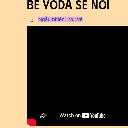
bé Yoda sẽ nói
Ngẫu nhiên - vui vẻ