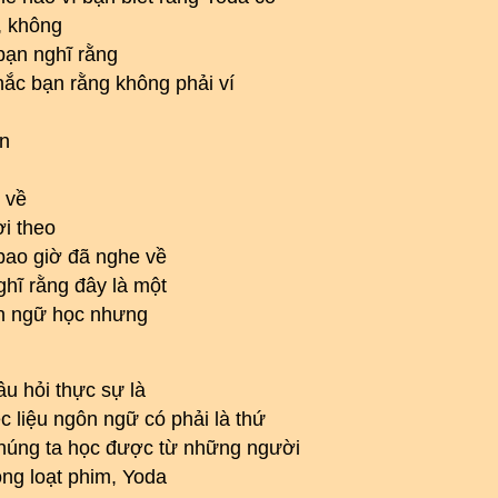
, không
bạn nghĩ rằng
hắc bạn rằng không phải ví
ên
 về
ời theo
bao giờ đã nghe về
ghĩ rằng đây là một
ôn ngữ học nhưng
âu hỏi thực sự là
c liệu ngôn ngữ có phải là thứ
 chúng ta học được từ những người
ong loạt phim, Yoda