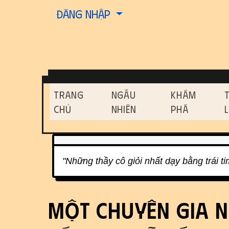
Site identity, navigati
Đăng nhập
Navigation and relat
Trang
Ngẫu
Khám
Chủ
Nhiên
Phá
Related content
"Những thầy cô giỏi nhất dạy bằng trái t
Một chuyên gia n