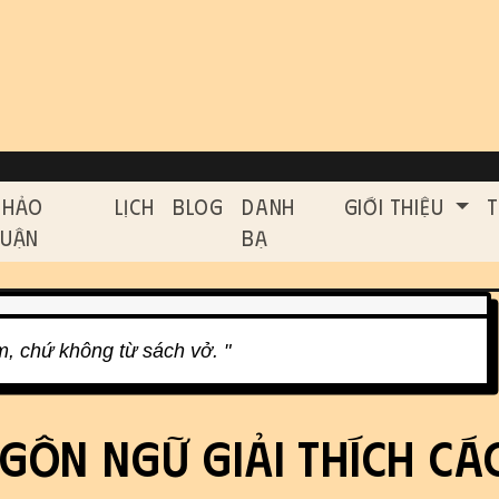
on, etc.
ed functionality and cont
Thảo
Lịch
Blog
Danh
Giới Thiệu
T
Luận
Bạ
im, chứ không từ sách vở. "
gôn ngữ giải thích cá