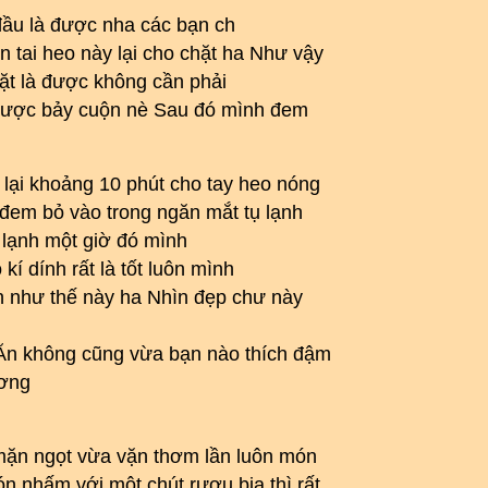
 đầu là được nha các bạn ch
 tai heo này lại cho chặt ha Như vậy
ặt là được không cần phải
à được bảy cuộn nè Sau đó mình đem
lại khoảng 10 phút cho tay heo nóng
 đem bỏ vào trong ngăn mắt tụ lạnh
ủ lạnh một giờ đó mình
kí dính rất là tốt luôn mình
nh như thế này ha Nhìn đẹp chư này
a Ăn không cũng vừa bạn nào thích đậm
ương
 mặn ngọt vừa vặn thơm lần luôn món
n nhấm với một chút rượu bia thì rất