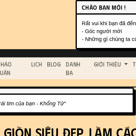
on, etc.
Chào bạn mới !
Rất vui khi bạn đã đến
- Góc người mới
- Những gì chúng ta c
ed functionality and cont
Thảo
Lịch
Blog
Danh
Giới Thiệu
T
Luận
Bạ
trái tim của bạn - Khổng Tử"
 Giòn Siêu Đẹp, Làm Cá