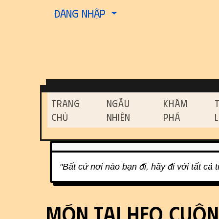
Site identity, navigati
Đăng nhập
Navigation and relat
Trang
Ngẫu
Khám
Chủ
Nhiên
Phá
Related content
"Bất cứ nơi nào bạn đi, hãy đi với tất cả 
Món Tai Heo Cuộn