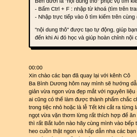
Bên dưới là "nội dung thô" phục vụ tìm k
- Bấm Ctrl + F : nhập từ khoá (tìm trên tra
- Nhập trực tiếp vào ô tìm kiếm trên cùng 
"nội dung thô" được tạo tự động, giúp bạn
đến khi Ai đó học và giúp hoàn chỉnh nội 
00:00
Xin chào các bạn đã quay lại với kênh Cô
Ba Bình Dương hôm nay mình sẽ hướng dẫn
giản vừa ngon vừa đẹp mắt với nguyên liệu 
ai cũng có thể làm được thành phẩm chắc ch
trong tiệc nhỏ hoặc là lễ Tết khi cắt ra từng 
ngọt vừa vặn thơm lừng rất thích hợp để ă
thì rất Bắt luôn nào hãy cùng mình vào bếp t
heo cuồn thật ngon và hấp dẫn nha các bạn