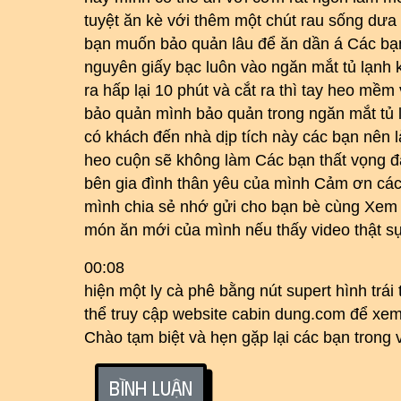
tuyệt ăn kè với thêm một chút rau sống dưa
bạn muốn bảo quản lâu để ăn dần á Các bạ
nguyên giấy bạc luôn vào ngăn mắt tủ lạnh 
ra hấp lại 10 phút và cắt ra thì tay heo mề
bảo quản mình bảo quản trong ngăn mắt tủ l
có khách đến nhà dịp tích này các bạn nên 
heo cuộn sẽ không làm Các bạn thất vọng
bên gia đình thân yêu của mình Cảm ơn các 
mình chia sẻ nhớ gửi cho bạn bè cùng Xem
món ăn mới của mình nếu thấy video thật sự
00:08
hiện một ly cà phê bằng nút supert hình trá
thể truy cập website cabin dung.com để xem
Chào tạm biệt và hẹn gặp lại các bạn trong v
Bình luận