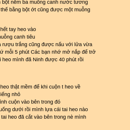
nh bột nêm ba muỗng canh nước tương
y thế bằng bột ớt cũng được một muỗng
hết tay heo vào
muỗng canh tiêu
 rượu trắng cũng được nấu với lửa vừa
Cứ mỗi 5 phút Các bạn nhớ mở nắp để trở
i heo mình đã Ninh được 40 phút rồi
 heo thật mềm để khi cuộn t heo về
miếng nhỏ
ình cuộn vào bên trong đó
ng dưới rồi mình lựa cái tai heo nào
 tai heo đã cắt vào bên trong nè mình