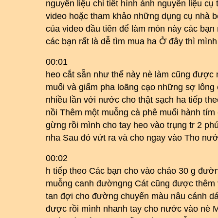
nguyên liệu chi tiết hình ảnh nguyên liệu cụ
video hoặc tham khảo những dụng cụ nhà b
của video đầu tiên để làm món này các bạn 
các bạn rất là dễ tìm mua ha Ở đây thì mìn
00:01
heo cắt sẵn như thế này nè làm cũng được
muối và giấm pha loãng cạo những sợ lông cò
nhiều lần với nước cho thật sạch ha tiếp th
nồi Thêm một muỗng cà phê muối hành tím cắt
gừng rồi mình cho tay heo vào trụng tr 2 phú
nha Sau đó vứt ra và cho ngay vào Tho nướ
00:02
h tiếp theo Các bạn cho vào chảo 30 g đườn
muỗng canh đườngng Cát cũng được thêm 
tan đợi cho đường chuyển màu nâu cánh dá
được rồi mình nhanh tay cho nước vào nè M