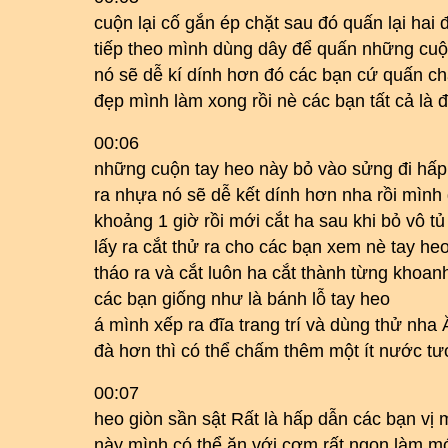
cuộn lại cố gắn ép chặt sau đó quấn lại hai
tiếp theo mình dùng dây để quấn những cuộn
nó sẽ dễ kí dính hơn đó các bạn cứ quấn ch
đẹp mình làm xong rồi nè các bạn tất cả l
00:06
những cuộn tay heo này bỏ vào sửng đi hấp 
ra nhựa nó sẽ dễ kết dính hơn nha rồi mình
khoảng 1 giờ rồi mới cắt ha sau khi bỏ vô t
lấy ra cắt thử ra cho các bạn xem nè tay heo 
tháo ra và cắt luôn ha cắt thành từng khoa
các bạn giống như là bánh lỗ tay heo
á mình xếp ra đĩa trang trí và dùng thử nh
đà hơn thì có thể chấm thêm một ít nước t
00:07
heo giòn sần sật Rất là hấp dẫn các bạn vị
này mình có thể ăn với cơm rất ngon làm mó