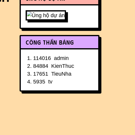
Công thần bảng
114016
admin
84884
KienThuc
17651
TieuNha
5935
tv