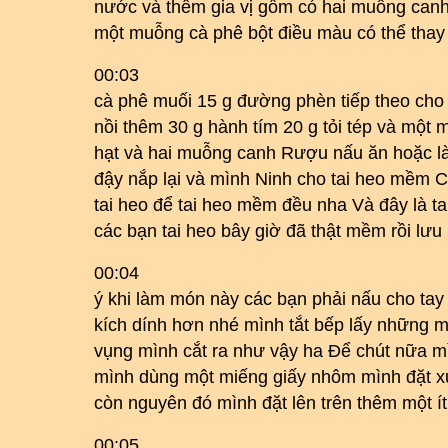
nước và thêm gia vị gồm có hai muỗng ca
một muỗng cà phê bột điều màu có thể tha
00:03
cà phê muối 15 g đường phèn tiếp theo cho 
nồi thêm 30 g hành tím 20 g tỏi tép và một 
hạt và hai muỗng canh Rượu nấu ăn hoặc là
đậy nắp lại và mình Ninh cho tai heo mềm 
tai heo để tai heo mềm đều nha Và đây là ta
các bạn tai heo bây giờ đã thật mềm rồi lưu
00:04
ý khi làm món này các bạn phải nấu cho tay
kích dính hơn nhé mình tắt bếp lấy những 
vụng mình cắt ra như vậy ha Để chút nữa m
mình dùng một miếng giấy nhôm mình đặt xuố
còn nguyên đó mình đặt lên trên thêm một ít
00:05