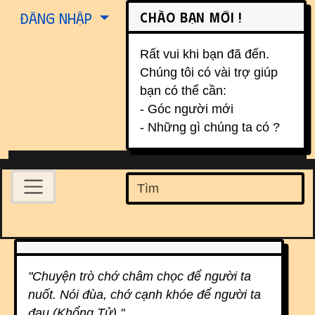
Site identity, navigation, etc.
Chào bạn mới !
Đăng nhập
Rất vui khi bạn đã đến.
Chúng tôi có vài trợ giúp
bạn có thể cần:
- Góc người mới
- Những gì chúng ta có ?
Navigation and related function
Find
Related content
"Chuyện trò chớ châm chọc để người ta
nuốt. Nói đùa, chớ cạnh khóe để người ta
đau.(Khổng Tử) "