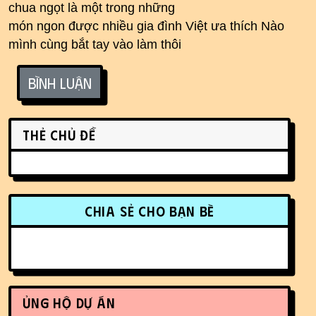
chua ngọt là một trong những
món ngon được nhiều gia đình Việt ưa thích Nào
mình cùng bắt tay vào làm thôi
Bình luận
Related content
Thẻ chủ đề
More content and functionality (r
Chia sẻ cho bạn bè
Ủng hộ dự án