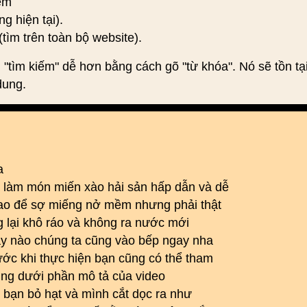
iếm
ng hiện tại).
(tìm trên toàn bộ website).
 "tìm kiếm" dễ hơn bằng cách gõ "từ khóa". Nó sẽ tồn tạ
dung.
a
làm món miến xào hải sản hấp dẫn và dễ
ao để sợ miếng nở mềm nhưng phải thật
 lại khô ráo và không ra nước mới
ày nào chúng ta cũng vào bếp ngay nha
ớc khi thực hiện bạn cũng có thể tham
ng dưới phần mô tả của video
c bạn bỏ hạt và mình cắt dọc ra như