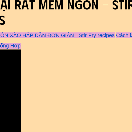
lại rất mềm ngon - Sti
s
N XÀO HẤP DẪN ĐƠN GIẢN - Stir-Fry recipes
Cách 
Tổng Hợp