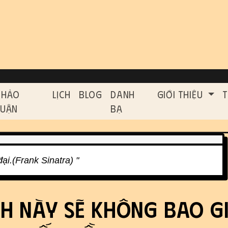
on, etc.
ed functionality and cont
Thảo
Lịch
Blog
Danh
Giới Thiệu
T
Luận
Bạ
đại.(Frank Sinatra) "
h này sẽ không bao g