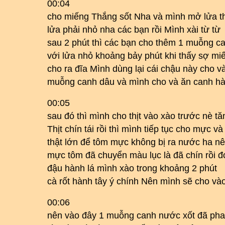
00:04
cho miếng Thắng sốt Nha và mình mở lửa th
lửa phải nhỏ nha các bạn rồi Mình xài từ từ
sau 2 phút thì các bạn cho thêm 1 muỗng ca
với lửa nhỏ khoảng bảy phút khi thấy sợ miế
cho ra đĩa Mình dùng lại cái chậu này cho v
muỗng canh dâu và mình cho và ăn canh hành
00:05
sau đó thì mình cho thịt vào xào trước nè tă
Thịt chín tái rồi thì mình tiếp tục cho mực 
thật lớn để tôm mực không bị ra nước ha n
mực tôm đã chuyển màu lục là đã chín rồi đ
đậu hành lá mình xào trong khoảng 2 phút
cà rốt hành tây ý chính Nên mình sẽ cho và
00:06
nên vào đây 1 muỗng canh nước xốt đã pha 