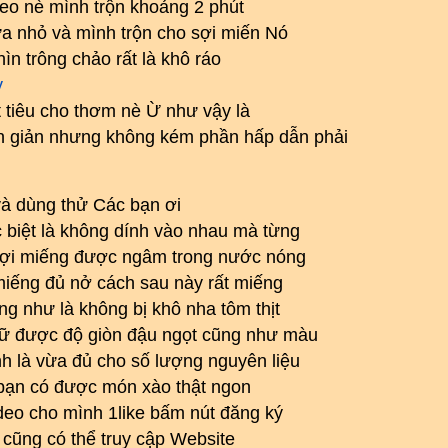
đeo nè mình trộn khoảng 2 phút
ửa nhỏ và mình trộn cho sợi miến Nó
 trông chảo rất là khô ráo
y
ất tiêu cho thơm nè Ừ như vậy là
n giản nhưng không kém phần hấp dẫn phải
à dùng thử Các bạn ơi
c biệt là không dính vào nhau mà từng
è sợi miếng được ngâm trong nước nóng
 miếng đủ nở cách sau này rất miếng
g như là không bị khô nha tôm thịt
giữ được độ giòn đậu ngọt cũng như màu
h là vừa đủ cho số lượng nguyên liệu
 bạn có được món xào thật ngon
ideo cho mình 1like bấm nút đăng ký
cũng có thể truy cập Website