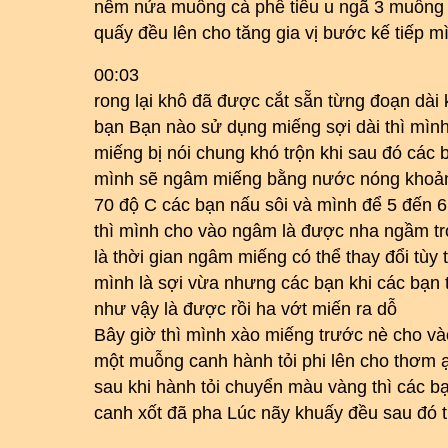
nêm nửa muỗng cà phê tiêu u ngã 3 muỗng
quấy đều lên cho tăng gia vị bước kế tiếp 
00:03
rong lại khô đã được cắt sẵn từng đoạn dà
bạn Bạn nào sử dụng miếng sợi dài thì mình 
miếng bị nói chung khó trộn khi sau đó các 
mình sẽ ngâm miếng bằng nước nóng khoả
70 độ C các bạn nấu sôi và mình để 5 đến 6
thì mình cho vào ngâm là được nha ngầm tr
là thời gian ngâm miếng có thể thay đổi tùy
mình là sợi vừa nhưng các bạn khi các bạn 
như vậy là được rồi ha vớt miến ra dỗ
Bây giờ thì mình xào miếng trước nè cho 
một muỗng canh hành tỏi phi lên cho thơm 
sau khi hành tỏi chuyển màu vàng thì các b
canh xốt đã pha Lúc nãy khuấy đều sau đó t