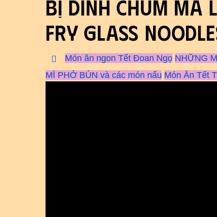
bị dính chùm mà 
fry glass noodle
Món ăn ngon Tết Đoan Ngọ
NHỮNG MÓ
MÌ PHỞ BÚN và các món nấu
Món Ăn Tết 