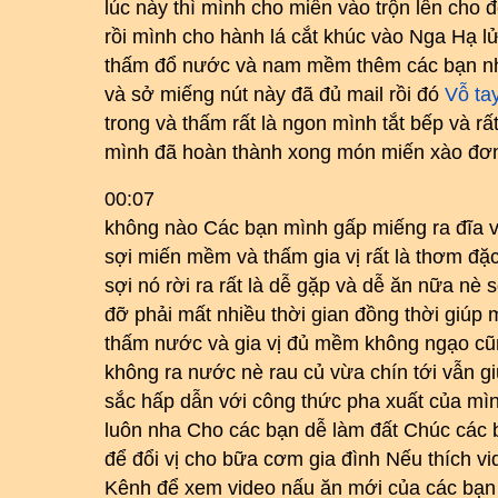
lúc này thì mình cho miến vào trộn lên cho 
rồi mình cho hành lá cắt khúc vào Nga Hạ l
thấm đổ nước và nam mềm thêm các bạn nhìn
và sở miếng nút này đã đủ mail rồi đó
Vỗ ta
trong và thấm rất là ngon mình tắt bếp và r
mình đã hoàn thành xong món miến xào đơ
00:07
không nào Các bạn mình gấp miếng ra đĩa v
sợi miến mềm và thấm gia vị rất là thơm đặ
sợi nó rời ra rất là dễ gặp và dễ ăn nữa n
đỡ phải mất nhiều thời gian đồng thời giúp
thấm nước và gia vị đủ mềm không ngạo cũn
không ra nước nè rau củ vừa chín tới vẫn 
sắc hấp dẫn với công thức pha xuất của mìn
luôn nha Cho các bạn dễ làm đất Chúc các
để đổi vị cho bữa cơm gia đình Nếu thích v
Kênh để xem video nấu ăn mới của các bạn 