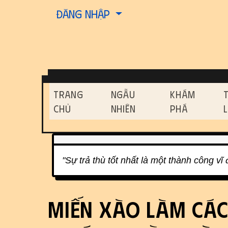
Site identity, navigati
Đăng nhập
Navigation and relat
Trang
Ngẫu
Khám
Chủ
Nhiên
Phá
Related content
"Sự trả thù tốt nhất là một thành công vĩ 
Miến Xào làm các