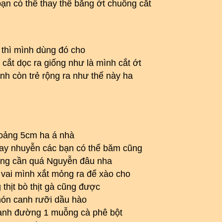
ạn có thể thay thế bằng ớt chuông cắt
 thì mình dùng đó cho
cắt dọc ra giống như là mình cắt ớt
nh còn trẻ rộng ra như thế này ha
khoảng 5cm ha á nhà
 xay nhuyễn các bạn có thể băm cũng
ông cần quá Nguyễn đâu nha
 vai mình xắt mỏng ra để xào cho
thịt bò thịt gà cũng được
món canh rưỡi dầu hào
anh đường 1 muỗng cà phê bột