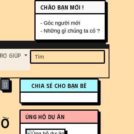
Chào bạn mới !
- Góc người mới
- Những gì chúng ta có ?
ent
rợ Giúp
Find
More content and funct
Chia sẻ cho bạn bè
Ủng hộ dự án
iờ