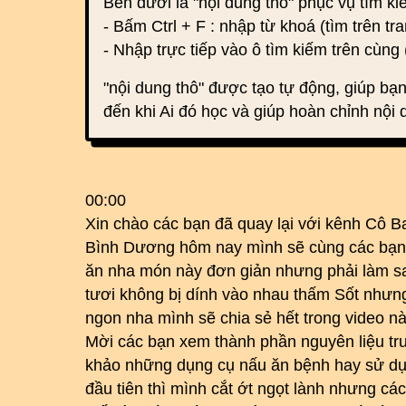
Bên dưới là "nội dung thô" phục vụ tìm k
- Bấm Ctrl + F : nhập từ khoá (tìm trên tra
- Nhập trực tiếp vào ô tìm kiếm trên cùng 
"nội dung thô" được tạo tự động, giúp bạn
đến khi Ai đó học và giúp hoàn chỉnh nội 
00:00
Xin chào các bạn đã quay lại với kênh Cô B
Bình Dương hôm nay mình sẽ cùng các bạn 
ăn nha món này đơn giản nhưng phải làm s
tươi không bị dính vào nhau thấm Sốt nhưng
ngon nha mình sẽ chia sẻ hết trong video n
Mời các bạn xem thành phần nguyên liệu trư
khảo những dụng cụ nấu ăn bệnh hay sử dụ
đầu tiên thì mình cắt ớt ngọt lành nhưng cá