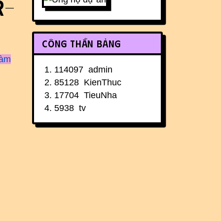
r-
Công thần bảng
làm
114097
admin
85128
KienThuc
17704
TieuNha
5938
tv