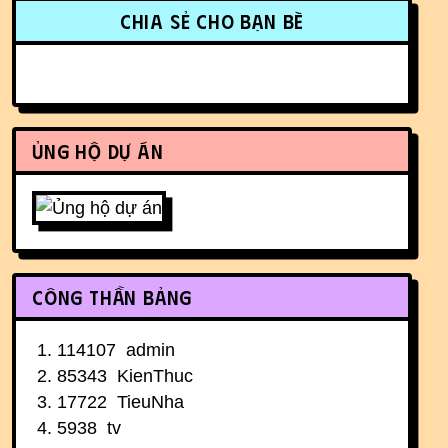
More content and functionality (r
Chia sẻ cho bạn bè
Ủng hộ dự án
Công thần bảng
114107
admin
85343
KienThuc
17722
TieuNha
5938
tv