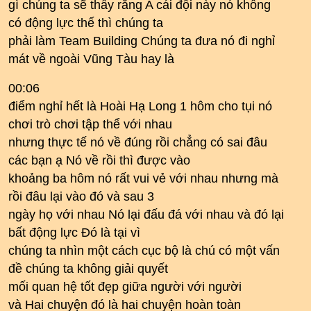
gì chúng ta sẽ thấy rằng A cái đội này nó không
có động lực thế thì chúng ta
phải làm Team Building Chúng ta đưa nó đi nghỉ
mát về ngoài Vũng Tàu hay là
00:06
điểm nghỉ hết là Hoài Hạ Long 1 hôm cho tụi nó
chơi trò chơi tập thể với nhau
nhưng thực tế nó về đúng rồi chẳng có sai đâu
các bạn ạ Nó về rồi thì được vào
khoảng ba hôm nó rất vui vẻ với nhau nhưng mà
rồi đâu lại vào đó và sau 3
ngày họ với nhau Nó lại đấu đá với nhau và đó lại
bất động lực Đó là tại vì
chúng ta nhìn một cách cục bộ là chú có một vấn
đề chúng ta không giải quyết
mối quan hệ tốt đẹp giữa người với người
và Hai chuyện đó là hai chuyện hoàn toàn