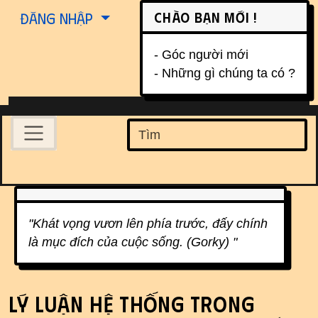
Site identity, navigation, etc.
Chào bạn mới !
Đăng nhập
- Góc người mới
- Những gì chúng ta có ?
Navigation and related function
Find
Related content
"Khát vọng vươn lên phía trước, đấy chính
là mục đích của cuộc sống. (Gorky) "
Lý luận hệ thống trong