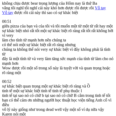
không chịu được bear trọng lượng của Hôm nay là thứ Ba
vâng tôi nghĩ tôi nghĩ cái này khó hơn được rồi được rồi
Vỗ tay
Vỗ tay
được rồi cái này thì sao có sự khác biệt
00:51
giữa pizza của bạn và của tôi và tôi muốn một từ một từ rất hay một
sự khác biệt nhỏ rất tốt một sự khác biệt rõ ràng rất tốt rất không bởi
vì very
làm cho tính từ mạnh hơn nên chúng ta
có thể nói một sự khác biệt rất rõ ràng nhưng
chúng ta không thể nói very sự khác biệt vì đây không phải là tính
từ
đây là một tính từ và very làm tăng sức mạnh của tính từ làm cho nó
mạnh hơn
Wow được rồi một số trong số này là tuyệt vời và quan trọng hoặc
rõ ràng một
00:52
sự khác biệt quan trọng một sự khác biệt rõ ràng và Ồ
tinh tế một sự khác biệt tinh tế tinh tế phụ thuộc l
tinh tế tại sao nó có chữ b tại sao nó có chữ B câm trong tinh tế tốt
bạn có thể cảm ơn những người học thuật học viện tiếng Anh cổ vì
điều
vô lý này giống như trong dead well vậy một số ví dụ nữa vậy
Karen nói một