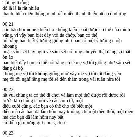
Tôi nghĩ rằng
đó là là là rất nhiều
thanh thiếu niên thông minh rất nhiều thanh thiếu niên có những
00:21
cơn bão hormone khiến họ không kiểm soát được cơ thể của mình
vâng, vì vậy bạn biết đấy với tia chớp, bạn có thể
nói rằng bạn biết ý tưởng giống như bạn có một ý tưởng chớp
nhoáng
hoặc sấm sét hãy nghĩ về sấm sét nó rung chuyển thật đáng sợ thật
ồn ào
bạn biết đấy bạn có thể nói rằng có lẽ mẹ vợ tôi giống như sấm sét
đang đi bộ
không mẹ vợ tôi không giống như vậy mẹ vợ tôi rất đáng yêu
mẹ tôi tôi nghĩ rằng mẹ tôi sẽ đến thăm trong vài tuần nữa tôi
00:22
rất vui chúng ta có thể đi chơi và làm mọi thứ được rồi được rồi
trước khi chúng ta nói về các cụm từ, một
điều cuối cùng, các bạn có thể cho tôi biết một
điều mà các bạn đã làm hôm nay không, chỉ một điều thôi, một điều
mà các bạn đã làm hôm nay bất
cứ điều gì nhưng giữ cho sạch sẽ
00:23