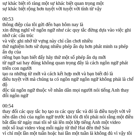
sự khác biệt rõ ràng một sự khác biệt quan trọng một
sự khác biệt rộng hơn tuyệt vời tuyệt vời tính từ vậy
00:53
thông điệp của tôi gửi đến bạn hôm nay là
xin đừng nghĩ về ngôn ngữ như các quy tắc đừng dựa vào việc ghi
nhớ các cấu trúc
và việc ghi nhớ từ vựng này chỉ cần chơi nhiều
thử nghiệm hơn sử dụng nhiều phép ẩn dụ hơn phát minh ra phép
ẩn dụ của
riêng bạn bạn biết đấy hãy thử một số phép ẩn dụ mới
từ ngữ sai hay đúng không quan trọng đây là cách ngôn ngữ phát
triển con người
tạo ra những từ mới và cách kết hợp mới và bạn biết đó là
điều tuyệt vời mà chúng ta có ngôn ngữ ngôn ngữ không phải là chế
độ
độc tài ngôn ngữ thuộc về nhân dân mọi người nói tiếng Anh thay
đổi ngôn ngữ
00:54
thay đổi các quy tắc họ tạo ra các quy tắc và đó là điều tuyệt vời về
nền dân chủ của ngôn ngữ trước khi tôi đi tôi phải nói rằng một điều
bắt đầu từ ngày mai tôi sẽ tải lên một lớp tiếng Anh một video
một số loại video vlog mỗi ngày từ thứ Hai đến thứ Sáu
vì chỉ một lần một tuần hoặc hai lần một tuần là không đủ vì vậy tôi