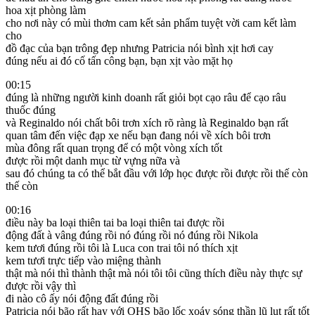
hoa xịt phòng làm
cho nơi này có mùi thơm cam kết sản phẩm tuyệt vời cam kết làm
cho
đồ đạc của bạn trông đẹp nhưng Patricia nói bình xịt hơi cay
đúng nếu ai đó cố tấn công bạn, bạn xịt vào mặt họ
00:15
đúng là những người kinh doanh rất giỏi bọt cạo râu để cạo râu
thuốc đúng
và Reginaldo nói chất bôi trơn xích rõ ràng là Reginaldo bạn rất
quan tâm đến việc đạp xe nếu bạn đang nói về xích bôi trơn
mùa đông rất quan trọng để có một vòng xích tốt
được rồi một danh mục từ vựng nữa và
sau đó chúng ta có thể bắt đầu với lớp học được rồi được rồi thế còn
thế còn
00:16
điều này ba loại thiên tai ba loại thiên tai được rồi
động đất à vâng đúng rồi nó đúng rồi nó đúng rồi Nikola
kem tươi đúng rồi tôi là Luca con trai tôi nó thích xịt
kem tươi trực tiếp vào miệng thành
thật mà nói thì thành thật mà nói tôi tôi cũng thích điều này thực sự
được rồi vậy thì
đi nào cô ấy nói động đất đúng rồi
Patricia nói bão rất hay với OHS bão lốc xoáy sóng thần lũ lụt rất tốt