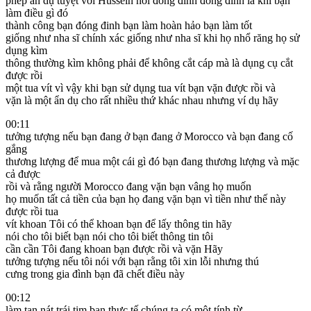
phép ẩn dụ tuyệt vời Hussein nói đóng đinh đóng đinh là khi bạn
làm điều gì đó
thành công bạn đóng đinh bạn làm hoàn hảo bạn làm tốt
giống như nha sĩ chính xác giống như nha sĩ khi họ nhổ răng họ sử
dụng kìm
thông thường kìm không phải để không cắt cáp mà là dụng cụ cắt
được rồi
một tua vít vì vậy khi bạn sử dụng tua vít bạn vặn được rồi và
vặn là một ẩn dụ cho rất nhiều thứ khác nhau nhưng ví dụ hãy
00:11
tưởng tượng nếu bạn đang ở bạn đang ở Morocco và bạn đang cố
gắng
thương lượng để mua một cái gì đó bạn đang thương lượng và mặc
cả được
rồi và rằng người Morocco đang vặn bạn vâng họ muốn
họ muốn tất cả tiền của bạn họ đang vặn bạn vì tiền như thế này
được rồi tua
vít khoan Tôi có thể khoan bạn để lấy thông tin hãy
nói cho tôi biết bạn nói cho tôi biết thông tin tôi
cần cần Tôi đang khoan bạn được rồi và vặn Hãy
tưởng tượng nếu tôi nói với bạn rằng tôi xin lỗi nhưng thú
cưng trong gia đình bạn đã chết điều này
00:12
làm tan nát trái tim bạn thực tế chúng ta có một tính từ