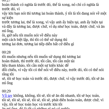
00:27
hoàn thành có nghĩa là trước đó, thế là xong, nó chỉ có nghĩa là
trước đó, vì
vậy khi bạn nói thì tương lai hoàn thành, ý tôi là tôi đang nói về một
sự kiện
trước tương lai, thế là xong, vì vậy anh ấy hiện tại, anh ấy hiện tại
và đây là tương lai, được chứ, ví dụ như học toán, được chứ, và ăn
mì ống,
ôi, giờ nếu tôi muốn nói về điều này
một cách biệt lập, thì tôi có thể sử dụng thì
tương lai đơn, tương lai tiếp diễn bất cứ điều gì
00:28
tôi muốn nhưng nếu tôi muốn sử dụng thì tương lai
hoàn thành, thì trước đó, tôi cần, tôi cần một tài
liệu tham khảo, tôi cần một sự kiện khác để
đối chiếu, vì vậy tôi có thể nói về điều này, trước đó, tôi có thể nói
rằng tôi
sẽ, tôi sẽ học toán và trước đó, được chứ, vì vậy trước đó, tôi sẽ ăn
mì ống
00:29
Vỗ tay
không, không, tôi sẽ, tôi sẽ ăn đủ nhanh, tôi sẽ học toán,
tôi sẽ, tôi sẽ, tôi sẽ, tôi sẽ, tôi sẽ, phát điên hoàn toàn, được chứ, vì
vậy, tôi sẽ học toán học và trước khi tôi
ăn mì ống, đó là tất cả những gì nó có nghĩa