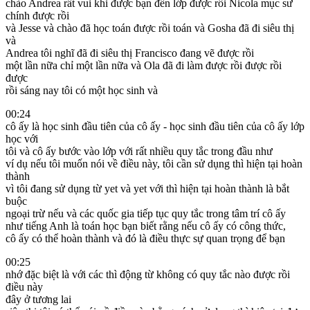
chào Andrea rất vui khi được bạn đến lớp được rồi Nicola mục sư
chính được rồi
và Jesse và chào đã học toán được rồi toán và Gosha đã đi siêu thị
và
Andrea tôi nghĩ đã đi siêu thị Francisco đang vẽ được rồi
một lần nữa chỉ một lần nữa và Ola đã đi làm được rồi được rồi
được
rồi sáng nay tôi có một học sinh và
00:24
cô ấy là học sinh đầu tiên của cô ấy - học sinh đầu tiên của cô ấy lớp
học với
tôi và cô ấy bước vào lớp với rất nhiều quy tắc trong đầu như
ví dụ nếu tôi muốn nói về điều này, tôi cần sử dụng thì hiện tại hoàn
thành
vì tôi đang sử dụng từ yet và yet với thì hiện tại hoàn thành là bắt
buộc
ngoại trừ nếu và các quốc gia tiếp tục quy tắc trong tâm trí cô ấy
như tiếng Anh là toán học bạn biết rằng nếu cô ấy có công thức,
cô ấy có thể hoàn thành và đó là điều thực sự quan trọng để bạn
00:25
nhớ đặc biệt là với các thì động từ không có quy tắc nào được rồi
điều này
đây ở tương lai