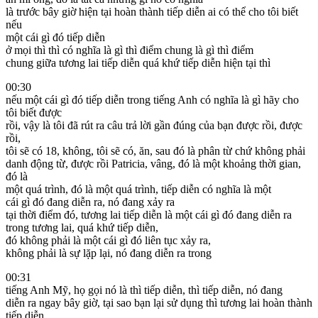
là trước bây giờ hiện tại hoàn thành tiếp diễn ai có thể cho tôi biết
nếu
một cái gì đó tiếp diễn
ở mọi thì thì có nghĩa là gì thì điểm chung là gì thì điểm
chung giữa tương lai tiếp diễn quá khứ tiếp diễn hiện tại thì
00:30
nếu một cái gì đó tiếp diễn trong tiếng Anh có nghĩa là gì hãy cho
tôi biết được
rồi, vậy là tôi đã rút ra câu trả lời gần đúng của bạn được rồi, được
rồi,
tôi sẽ có 18, không, tôi sẽ có, ăn, sau đó là phân từ chứ không phải
danh động từ, được rồi Patricia, vâng, đó là một khoảng thời gian,
đó là
một quá trình, đó là một quá trình, tiếp diễn có nghĩa là một
cái gì đó đang diễn ra, nó đang xảy ra
tại thời điểm đó, tương lai tiếp diễn là một cái gì đó đang diễn ra
trong tương lai, quá khứ tiếp diễn,
đó không phải là một cái gì đó liên tục xảy ra,
không phải là sự lặp lại, nó đang diễn ra trong
00:31
tiếng Anh Mỹ, họ gọi nó là thì tiếp diễn, thì tiếp diễn, nó đang
diễn ra ngay bây giờ, tại sao bạn lại sử dụng thì tương lai hoàn thành
tiếp diễn