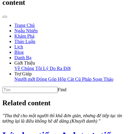
content
Trang Chủ
Ngẫu Nhiên
Khám Phá
Thảo Luận
Lịch
Blog
Danh Bạ
Giới Thiệu
Về Chúng Tôi
Lý Do Ra Đời
Trợ Giúp
Người mới
Đóng Góp
Hộp Cát
Cú Pháp Soạn Thảo
Find
Related content
"Tha thứ cho một người thì khá đơn giản, nhưng để tiếp tục tin
tưởng lại là điều không hề dễ dàng.(Khuyết danh) "