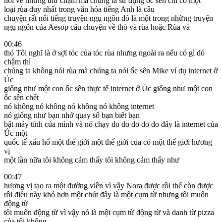
nói về những thứ chậm mà chúng ta sử dụng ốc sên chỉ có một
loại rùa duy nhất trong văn hóa tiếng Anh là câu
chuyện rất nổi tiếng truyện ngụ ngôn đó là một trong những truyện
ngụ ngôn của Aesop câu chuyện về thỏ và rùa hoặc Rùa và
00:46
thỏ Tôi nghĩ là ở sợi tóc của tóc rùa nhưng ngoài ra nếu có gì đó
chậm thì
chúng ta không nói rùa mà chúng ta nói ốc sên Mike ví dụ internet ở
Úc
giống như một con ốc sên thực tế internet ở Úc giống như một con
ốc sên chết
nó không nó không nó không nó không internet
nó giống như bạn nhớ quay số bạn biết bạn
bật máy tính của mình và nó chạy do do do do do đây là internet của
Úc một
quốc tế xấu hổ một thế giới một thế giới của có một thế giới hương
vị
một lần nữa tôi không cảm thấy tôi không cảm thấy như
00:47
hương vị tạo ra một đường viền vì vậy Nora được rồi thế còn được
rồi điều này khó hơn một chút đây là một cụm từ nhưng tôi muốn
động từ
tôi muốn động từ vì vậy nó là một cụm từ động từ và danh từ pizza
của tôi không