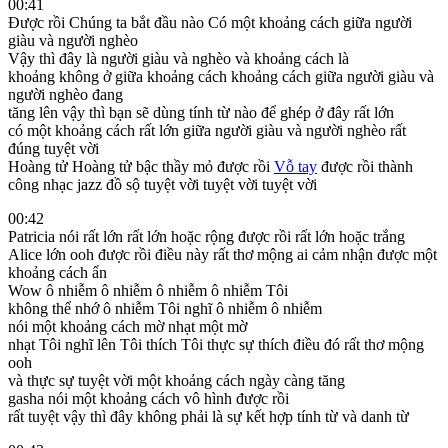
00:41
Được rồi Chúng ta bắt đầu nào Có một khoảng cách giữa người
giàu và người nghèo
Vậy thì đây là người giàu và nghèo và khoảng cách là
khoảng không ở giữa khoảng cách khoảng cách giữa người giàu và
người nghèo đang
tăng lên vậy thì bạn sẽ dùng tính từ nào để ghép ở đây rất lớn
có một khoảng cách rất lớn giữa người giàu và người nghèo rất
đúng tuyệt vời
Hoàng tử Hoàng tử bậc thầy mỏ được rồi
Vỗ tay
được rồi thành
công nhạc jazz đồ sộ tuyệt vời tuyệt vời tuyệt vời
00:42
Patricia nói rất lớn rất lớn hoặc rộng được rồi rất lớn hoặc trắng
Alice lớn ooh được rồi điều này rất thơ mộng ai cảm nhận được một
khoảng cách ẩn
Wow ô nhiễm ô nhiễm ô nhiễm ô nhiễm Tôi
không thể nhớ ô nhiễm Tôi nghĩ ô nhiễm ô nhiễm
nói một khoảng cách mờ nhạt một mờ
nhạt Tôi nghĩ lên Tôi thích Tôi thực sự thích điều đó rất thơ mộng
ooh
và thực sự tuyệt vời một khoảng cách ngày càng tăng
gasha nói một khoảng cách vô hình được rồi
rất tuyệt vậy thì đây không phải là sự kết hợp tính từ và danh từ