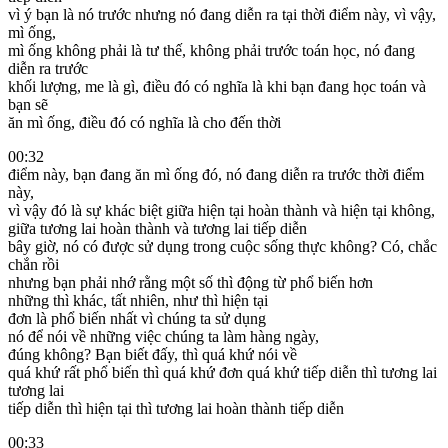
vì ý bạn là nó trước nhưng nó đang diễn ra tại thời điểm này, vì vậy,
mì ống,
mì ống không phải là tư thế, không phải trước toán học, nó đang
diễn ra trước
khối lượng, me là gì, điều đó có nghĩa là khi bạn đang học toán và
bạn sẽ
ăn mì ống, điều đó có nghĩa là cho đến thời
00:32
điểm này, bạn đang ăn mì ống đó, nó đang diễn ra trước thời điểm
này,
vì vậy đó là sự khác biệt giữa hiện tại hoàn thành và hiện tại không,
giữa tương lai hoàn thành và tương lai tiếp diễn
bây giờ, nó có được sử dụng trong cuộc sống thực không? Có, chắc
chắn rồi
nhưng bạn phải nhớ rằng một số thì động từ phổ biến hơn
những thì khác, tất nhiên, như thì hiện tại
đơn là phổ biến nhất vì chúng ta sử dụng
nó để nói về những việc chúng ta làm hàng ngày,
đúng không? Bạn biết đấy, thì quá khứ nói về
quá khứ rất phổ biến thì quá khứ đơn quá khứ tiếp diễn thì tương lai
tương lai
tiếp diễn thì hiện tại thì tương lai hoàn thành tiếp diễn
00:33