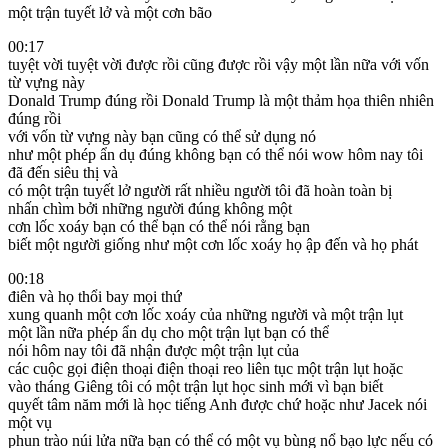
một trận tuyết lở và một cơn bão
00:17
tuyệt vời tuyệt vời được rồi cũng được rồi vậy một lần nữa với vốn
từ vựng này
Donald Trump đúng rồi Donald Trump là một thảm họa thiên nhiên
đúng rồi
với vốn từ vựng này bạn cũng có thể sử dụng nó
như một phép ẩn dụ đúng không bạn có thể nói wow hôm nay tôi
đã đến siêu thị và
có một trận tuyết lở người rất nhiều người tôi đã hoàn toàn bị
nhấn chìm bởi những người đúng không một
cơn lốc xoáy bạn có thể bạn có thể nói rằng bạn
biết một người giống như một cơn lốc xoáy họ ập đến và họ phát
00:18
điên và họ thổi bay mọi thứ
xung quanh một cơn lốc xoáy của những người và một trận lụt
một lần nữa phép ẩn dụ cho một trận lụt bạn có thể
nói hôm nay tôi đã nhận được một trận lụt của
các cuộc gọi điện thoại điện thoại reo liên tục một trận lụt hoặc
vào tháng Giêng tôi có một trận lụt học sinh mới vì bạn biết
quyết tâm năm mới là học tiếng Anh được chứ hoặc như Jacek nói
một vụ
phun trào núi lửa nữa bạn có thể có một vụ bùng nổ bạo lực nếu có