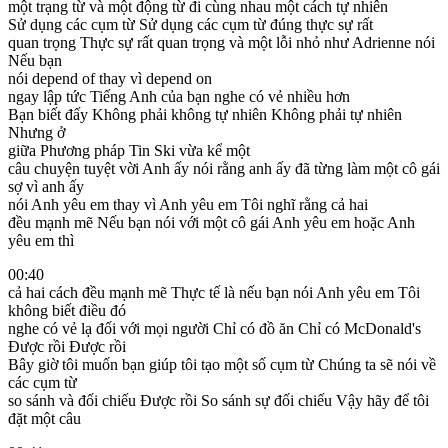
một trạng từ và một động từ đi cùng nhau một cách tự nhiên
Sử dụng các cụm từ Sử dụng các cụm từ đúng thực sự rất
quan trọng Thực sự rất quan trọng và một lỗi nhỏ như Adrienne nói
Nếu bạn
nói depend of thay vì depend on
ngay lập tức Tiếng Anh của bạn nghe có vẻ nhiều hơn
Bạn biết đấy Không phải không tự nhiên Không phải tự nhiên
Nhưng ở
giữa Phương pháp Tin Ski vừa kể một
câu chuyện tuyệt vời Anh ấy nói rằng anh ấy đã từng làm một cô gái
sợ vì anh ấy
nói Anh yêu em thay vì Anh yêu em Tôi nghĩ rằng cả hai
đều mạnh mẽ Nếu bạn nói với một cô gái Anh yêu em hoặc Anh
yêu em thì
00:40
cả hai cách đều mạnh mẽ Thực tế là nếu bạn nói Anh yêu em Tôi
không biết điều đó
nghe có vẻ lạ đối với mọi người Chỉ có đồ ăn Chỉ có McDonald's
Được rồi Được rồi
Bây giờ tôi muốn bạn giúp tôi tạo một số cụm từ Chúng ta sẽ nói về
các cụm từ
so sánh và đối chiếu Được rồi So sánh sự đối chiếu Vậy hãy để tôi
đặt một câu