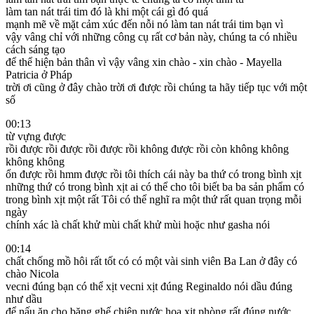
làm tan nát trái tim đó là khi một cái gì đó quá
mạnh mẽ về mặt cảm xúc đến nỗi nó làm tan nát trái tim bạn vì
vậy vâng chỉ với những công cụ rất cơ bản này, chúng ta có nhiều
cách sáng tạo
để thể hiện bản thân vì vậy vâng xin chào - xin chào - Mayella
Patricia ở Pháp
trời ơi cũng ở đây chào trời ơi được rồi chúng ta hãy tiếp tục với một
số
00:13
từ vựng được
rồi được rồi được rồi được rồi không được rồi còn không không
không không
ổn được rồi hmm được rồi tôi thích cái này ba thứ có trong bình xịt
những thứ có trong bình xịt ai có thể cho tôi biết ba ba sản phẩm có
trong bình xịt một rất Tôi có thể nghĩ ra một thứ rất quan trọng mỗi
ngày
chính xác là chất khử mùi chất khử mùi hoặc như gasha nói
00:14
chất chống mồ hôi rất tốt có có một vài sinh viên Ba Lan ở đây có
chào Nicola
vecni đúng bạn có thể xịt vecni xịt đúng Reginaldo nói dầu đúng
như dầu
để nấu ăn cho băng ghế chiên nước hoa xịt phòng rất đúng nước