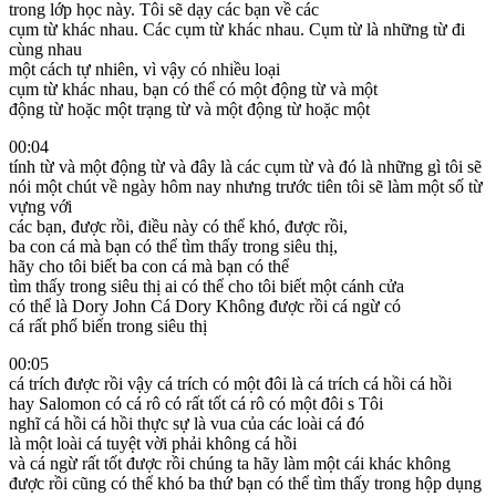
trong lớp học này. Tôi sẽ dạy các bạn về các
cụm từ khác nhau. Các cụm từ khác nhau. Cụm từ là những từ đi
cùng nhau
một cách tự nhiên, vì vậy có nhiều loại
cụm từ khác nhau, bạn có thể có một động từ và một
động từ hoặc một trạng từ và một động từ hoặc một
00:04
tính từ và một động từ và đây là các cụm từ và đó là những gì tôi sẽ
nói một chút về ngày hôm nay nhưng trước tiên tôi sẽ làm một số từ
vựng với
các bạn, được rồi, điều này có thể khó, được rồi,
ba con cá mà bạn có thể tìm thấy trong siêu thị,
hãy cho tôi biết ba con cá mà bạn có thể
tìm thấy trong siêu thị ai có thể cho tôi biết một cánh cửa
có thể là Dory John Cá Dory Không được rồi cá ngừ có
cá rất phổ biến trong siêu thị
00:05
cá trích được rồi vậy cá trích có một đôi là cá trích cá hồi cá hồi
hay Salomon có cá rô có rất tốt cá rô có một đôi s Tôi
nghĩ cá hồi cá hồi thực sự là vua của các loài cá đó
là một loài cá tuyệt vời phải không cá hồi
và cá ngừ rất tốt được rồi chúng ta hãy làm một cái khác không
được rồi cũng có thể khó ba thứ bạn có thể tìm thấy trong hộp dụng