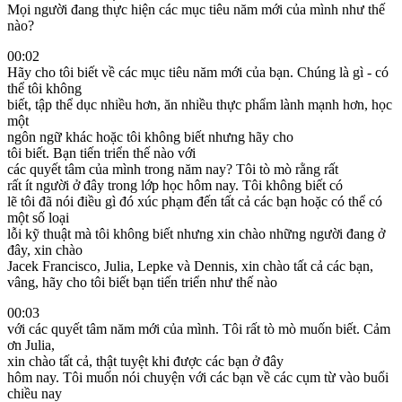
Mọi người đang thực hiện các mục tiêu năm mới của mình như thế
nào?
00:02
Hãy cho tôi biết về các mục tiêu năm mới của bạn. Chúng là gì - có
thể tôi không
biết, tập thể dục nhiều hơn, ăn nhiều thực phẩm lành mạnh hơn, học
một
ngôn ngữ khác hoặc tôi không biết nhưng hãy cho
tôi biết. Bạn tiến triển thế nào với
các quyết tâm của mình trong năm nay? Tôi tò mò rằng rất
rất ít người ở đây trong lớp học hôm nay. Tôi không biết có
lẽ tôi đã nói điều gì đó xúc phạm đến tất cả các bạn hoặc có thể có
một số loại
lỗi kỹ thuật mà tôi không biết nhưng xin chào những người đang ở
đây, xin chào
Jacek Francisco, Julia, Lepke và Dennis, xin chào tất cả các bạn,
vâng, hãy cho tôi biết bạn tiến triển như thế nào
00:03
với các quyết tâm năm mới của mình. Tôi rất tò mò muốn biết. Cảm
ơn Julia,
xin chào tất cả, thật tuyệt khi được các bạn ở đây
hôm nay. Tôi muốn nói chuyện với các bạn về các cụm từ vào buổi
chiều nay