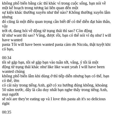
không phổ biến bằng các thì khác vì trong cuộc sống, bạn nói về
một kế hoạch trong tương lai liên quan đến một
sự kiện khác thường xuyên như thế nào? Không thường xuyên lắm
nhưng
đó cũng là một điều quan trọng cần biết để có thể diễn đạt bản thân,
vậy
trời ơi, đang hỏi về động từ trạng thái thì sao? Còn động
từ như want thì sao? Vâng, được rồi, bạn có thể nói ví dụ như I will
have wanted
pasta Tôi will have been wanted pasta cảm ơn Nicola, thật tuyệt khi
có bạn,
00:34
tôi sẽ gặp bạn, tôi sẽ gặp bạn vào tuần tới, vâng, ý tôi là một
động từ trạng thái khác như like like want yeah I will have been
wanted chúng
không phổ biến lắm khi dùng ở thì tiếp diễn nhưng bạn có thể, bạn
có thể, ừm
có cái này trong tiếng Anh, giờ có xu hướng đúng không, khoảng
50 năm trước, đây là câu duy nhất bạn nghe thấy trong tiếng Anh,
mọi người
sẽ nói are they're eating up và I love this pasta ah it's so delicious
right
00:35