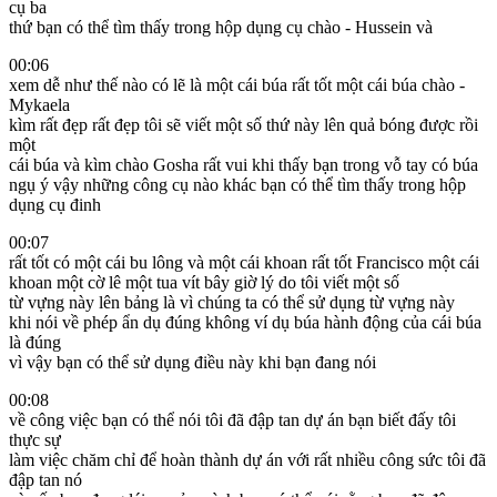
cụ ba
thứ bạn có thể tìm thấy trong hộp dụng cụ chào - Hussein và
00:06
xem dễ như thế nào có lẽ là một cái búa rất tốt một cái búa chào -
Mykaela
kìm rất đẹp rất đẹp tôi sẽ viết một số thứ này lên quả bóng được rồi
một
cái búa và kìm chào Gosha rất vui khi thấy bạn trong vỗ tay có búa
ngụ ý vậy những công cụ nào khác bạn có thể tìm thấy trong hộp
dụng cụ đinh
00:07
rất tốt có một cái bu lông và một cái khoan rất tốt Francisco một cái
khoan một cờ lê một tua vít bây giờ lý do tôi viết một số
từ vựng này lên bảng là vì chúng ta có thể sử dụng từ vựng này
khi nói về phép ẩn dụ đúng không ví dụ búa hành động của cái búa
là đúng
vì vậy bạn có thể sử dụng điều này khi bạn đang nói
00:08
về công việc bạn có thể nói tôi đã đập tan dự án bạn biết đấy tôi
thực sự
làm việc chăm chỉ để hoàn thành dự án với rất nhiều công sức tôi đã
đập tan nó