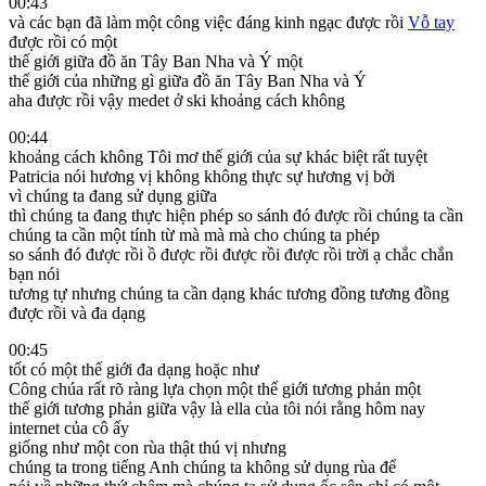
00:43
và các bạn đã làm một công việc đáng kinh ngạc được rồi
Vỗ tay
được rồi có một
thế giới giữa đồ ăn Tây Ban Nha và Ý một
thế giới của những gì giữa đồ ăn Tây Ban Nha và Ý
aha được rồi vậy medet ở ski khoảng cách không
00:44
khoảng cách không Tôi mơ thế giới của sự khác biệt rất tuyệt
Patricia nói hương vị không không thực sự hương vị bởi
vì chúng ta đang sử dụng giữa
thì chúng ta đang thực hiện phép so sánh đó được rồi chúng ta cần
chúng ta cần một tính từ mà mà mà cho chúng ta phép
so sánh đó được rồi ồ được rồi được rồi được rồi trời ạ chắc chắn
bạn nói
tương tự nhưng chúng ta cần dạng khác tương đồng tương đồng
được rồi và đa dạng
00:45
tốt có một thế giới đa dạng hoặc như
Công chúa rất rõ ràng lựa chọn một thế giới tương phản một
thế giới tương phản giữa vậy là ella của tôi nói rằng hôm nay
internet của cô ấy
giống như một con rùa thật thú vị nhưng
chúng ta trong tiếng Anh chúng ta không sử dụng rùa để