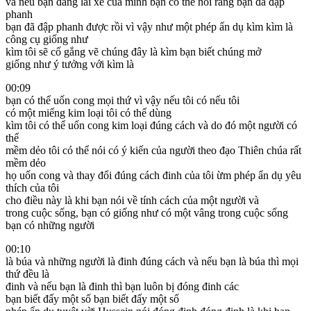
và nếu bạn đang lái xe của mình bạn có thể nói rằng bạn đã đập
phanh
bạn đã đập phanh được rồi vì vậy như một phép ẩn dụ kìm kìm là
công cụ giống như
kìm tôi sẽ cố gắng vẽ chúng đây là kìm bạn biết chúng mở
giống như ý tưởng với kìm là
00:09
bạn có thể uốn cong mọi thứ vì vậy nếu tôi có nếu tôi
có một miếng kim loại tôi có thể dùng
kìm tôi có thể uốn cong kim loại đúng cách và do đó một người có
thể
mềm dẻo tôi có thể nói có ý kiến ​​của người theo đạo Thiên chúa rất
mềm dẻo
họ uốn cong và thay đổi đúng cách đinh của tôi ừm phép ẩn dụ yêu
thích của tôi
cho điều này là khi bạn nói về tính cách của một người và
trong cuộc sống, bạn có giống như có một vâng trong cuộc sống
bạn có những người
00:10
là búa và những người là đinh đúng cách và nếu bạn là búa thì mọi
thứ đều là
đinh và nếu bạn là đinh thì bạn luôn bị đóng đinh các
bạn biết đấy một số bạn biết đấy một số