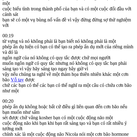
một
cuộc biểu tình trong thành phố của bạn và có một cuộc đối đầu với
cảnh sát
bạn sẽ có một vụ bùng nổ vấn đề vì vậy đừng đừng sợ thử nghiệm
với
00:19
từ vựng và nó không phải là bạn biết nó không phải là một
phép ẩn dụ hiện có bạn có thể tạo ra phép ẩn dụ mới của riêng mình
và đó là
ngôn ngữ của nó không có quy tắc được chứ mọi người
muốn ngôn ngữ có quy tắc nhưng nó không có quy tắc bạn phải
sáng tạo vì vậy hãy sáng tạo ngay bây giờ vì
vậy nếu chúng ta nghĩ về một thảm họa thiên nhiên khác một cơn
bão
Vỗ tay
được
chứ các bạn có thể các bạn có thể nghĩ ra một câu có chứa cơn bão
như một
00:20
phép ẩn dụ không hoặc bất cứ điều gì liên quan đến cơn bão nếu
bạn muốn như sấm
sét được chứ vâng kosher bạn có một cuộc động não một
cuộc động não khi bạn khi bạn rất sáng tạo và bạn có rất nhiều ý
tưởng mới
chính xác là một cuộc động não Nicola nói một cơn bão hormone