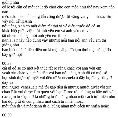
giống như
có lẽ tôi cần có một chút đồ chơi cho con mèo như thế này xem nào
nào
mèo nào mèo tấn công tấn công được rồi vâng vâng chính xác ừm
vậy nói tiếng Anh
nói tiếng Anh có một điểm rất thú vị về điều trước đó có sự
khác biệt giữa việc nói anh yêu em và anh yêu em vì
tất nhiên nếu bạn nói anh yêu em thì có
nghĩa là ngày nào cũng vậy nhưng nếu bạn nói anh yêu em thì
giống như
bạn biết nhà tù tiếp diễn nó là một cái gì đó tạm thời một cái gì đó
bây giờ một
00:38
cái gì đó sẽ có một kết thúc rất rõ ràng khác với anh yêu em
yeah xin chào xin chào đến với bạn nói tiếng Anh tôi có một số
học sinh thực sự tuyệt vời đến từ Venezuela ở đây họ đang sống ở
đây và
mọi người Venezuela mà tôi gặp đều là những người tuyệt vời xin
chào Rất vui được làm quen với bạn Được rồi, chúng ta hãy nói về
các cụm từ Cụm từ là những từ đi cùng nhau một cách tự nhiên như
hai động từ đi cùng nhau một cách tự nhiên hoặc
một tính từ và một danh từ đi cùng nhau một cách tự nhiên hoặc
00:39