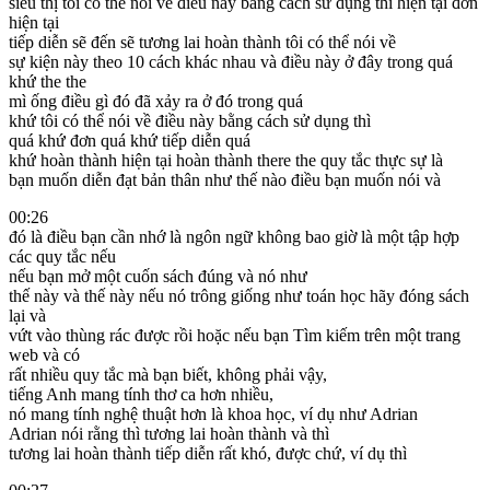
siêu thị tôi có thể nói về điều này bằng cách sử dụng thì hiện tại đơn
hiện tại
tiếp diễn sẽ đến sẽ tương lai hoàn thành tôi có thể nói về
sự kiện này theo 10 cách khác nhau và điều này ở đây trong quá
khứ the the
mì ống điều gì đó đã xảy ra ở đó trong quá
khứ tôi có thể nói về điều này bằng cách sử dụng thì
quá khứ đơn quá khứ tiếp diễn quá
khứ hoàn thành hiện tại hoàn thành there the quy tắc thực sự là
bạn muốn diễn đạt bản thân như thế nào điều bạn muốn nói và
00:26
đó là điều bạn cần nhớ là ngôn ngữ không bao giờ là một tập hợp
các quy tắc nếu
nếu bạn mở một cuốn sách đúng và nó như
thế này và thế này nếu nó trông giống như toán học hãy đóng sách
lại và
vứt vào thùng rác được rồi hoặc nếu bạn Tìm kiếm trên một trang
web và có
rất nhiều quy tắc mà bạn biết, không phải vậy,
tiếng Anh mang tính thơ ca hơn nhiều,
nó mang tính nghệ thuật hơn là khoa học, ví dụ như Adrian
Adrian nói rằng thì tương lai hoàn thành và thì
tương lai hoàn thành tiếp diễn rất khó, được chứ, ví dụ thì