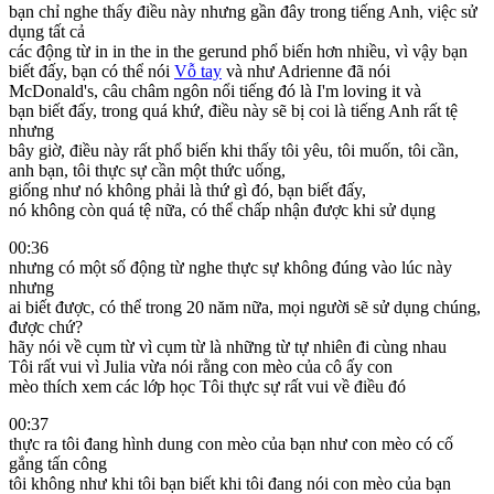
bạn chỉ nghe thấy điều này nhưng gần đây trong tiếng Anh, việc sử
dụng tất cả
các động từ in in the in the gerund phổ biến hơn nhiều, vì vậy bạn
biết đấy, bạn có thể nói
Vỗ tay
và như Adrienne đã nói
McDonald's, câu châm ngôn nổi tiếng đó là I'm loving it và
bạn biết đấy, trong quá khứ, điều này sẽ bị coi là tiếng Anh rất tệ
nhưng
bây giờ, điều này rất phổ biến khi thấy tôi yêu, tôi muốn, tôi cần,
anh bạn, tôi thực sự cần một thức uống,
giống như nó không phải là thứ gì đó, bạn biết đấy,
nó không còn quá tệ nữa, có thể chấp nhận được khi sử dụng
00:36
nhưng có một số động từ nghe thực sự không đúng vào lúc này
nhưng
ai biết được, có thể trong 20 năm nữa, mọi người sẽ sử dụng chúng,
được chứ?
hãy nói về cụm từ vì cụm từ là những từ tự nhiên đi cùng nhau
Tôi rất vui vì Julia vừa nói rằng con mèo của cô ấy con
mèo thích xem các lớp học Tôi thực sự rất vui về điều đó
00:37
thực ra tôi đang hình dung con mèo của bạn như con mèo có cố
gắng tấn công
tôi không như khi tôi bạn biết khi tôi đang nói con mèo của bạn