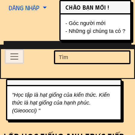
Site identity, navigation, etc.
Chào bạn mới !
Đăng nhập
- Góc người mới
- Những gì chúng ta có ?
Navigation and related function
Find
Related content
"Học tập là hạt giống của kiến thức. Kiến
thức là hạt giống của hạnh phúc.
(Gieoocci) "