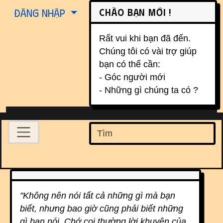
Site identity, navigation, etc.
Chào bạn mới !
Đăng nhập
Rất vui khi bạn đã đến.
Chúng tôi có vài trợ giúp
bạn có thể cần:
- Góc người mới
- Những gì chúng ta có ?
Navigation and related function
Find
Related content
"Không nên nói tất cả những gì mà bạn
biết, nhưng bao giờ cũng phải biết những
gì bạn nói. Chớ coi thường lời khuyên của