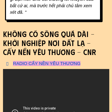
bất cứ ai, mà trước hết phải chú tâm xem
xét đã. "
Không có sông quá dài –
Khởi nghiệp nơi đất lạ -
Cấy Nền Yêu Thương - CNR
RADIO CẤY NỀN YÊU THƯƠNG