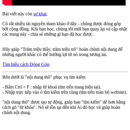
Bài viết này còn
sơ khai
.
Có rất nhiều tài nguyên tham khảo ở đây - chúng được đóng góp
bởi cộng đồng. Khi bạn học, chúng tôi mời bạn quay lại và cập nhật
các trang này - chia sẻ những gì bạn đã học được.
Hãy giúp "Trăm triệu thầy, trăm triệu trò" hoàn chỉnh nội dung để
những người khác có thể hưởng lợi từ nó trong tương lai.
Tìm hiểu cách Đóng Góp
Bên dưới là "nội dung thô" phục vụ tìm kiếm
- Bấm Ctrl + F : nhập từ khoá (tìm trên trang hiện tại).
- Nhập trực tiếp vào ô tìm kiếm trên cùng (tìm trên toàn bộ website).
"nội dung thô" được tạo tự động, giúp bạn "tìm kiếm" dễ hơn bằng
cách gõ "từ khóa". Nó sẽ tồn tại đến khi Ai đó học và giúp hoàn
chỉnh nội dung.