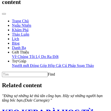
content
Trang Chủ
Ngẫu Nhiên
Khám Phá
Thảo Luận
Lịch
Blog
Danh Bạ
Giới Thiệu
Về Chúng Tôi
Lý Do Ra Đời
Trợ Giúp
Người mới
Đóng Góp
Hộp Cát
Cú Pháp Soạn Thảo
Find
Related content
"Đừng sợ những kẻ thù tấn công bạn. Hãy sợ những người bạn
tâng bốc bạn.(Dale Carnegie) "