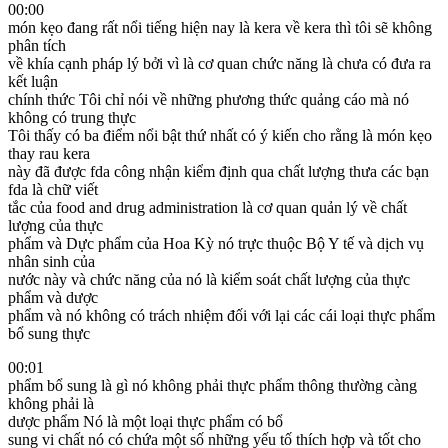
00:00
món kẹo đang rất nổi tiếng hiện nay là kera về kera thì tôi sẽ không
phân tích
về khía cạnh pháp lý bởi vì là cơ quan chức năng là chưa có đưa ra
kết luận
chính thức Tôi chỉ nói về những phương thức quảng cáo mà nó
không có trung thực
Tôi thấy có ba điểm nổi bật thứ nhất có ý kiến cho rằng là món kẹo
thay rau kera
này đã được fda công nhận kiểm định qua chất lượng thưa các bạn
fda là chữ viết
tắc của food and drug administration là cơ quan quản lý về chất
lượng của thực
phẩm và Dực phẩm của Hoa Kỳ nó trực thuộc Bộ Y tế và dịch vụ
nhân sinh của
nước này và chức năng của nó là kiểm soát chất lượng của thực
phẩm và dược
phẩm và nó không có trách nhiệm đối với lại các cái loại thực phẩm
bổ sung thực
00:01
phẩm bổ sung là gì nó không phải thực phẩm thông thường càng
không phải là
dược phẩm Nó là một loại thực phẩm có bổ
sung vi chất nó có chứa một số những yếu tố thích hợp và tốt cho