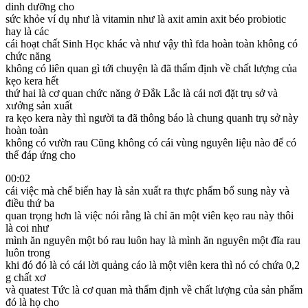
dinh dưỡng cho
sức khỏe ví dụ như là vitamin như là axit amin axit béo probiotic
hay là các
cái hoạt chất Sinh Học khác và như vậy thì fda hoàn toàn không có
chức năng
không có liên quan gì tới chuyện là đã thẩm định về chất lượng của
kẹo kera hết
thứ hai là cơ quan chức năng ở Đắk Lắc là cái nơi đặt trụ sở và
xưởng sản xuất
ra kẹo kera này thì người ta đã thông báo là chung quanh trụ sở này
hoàn toàn
không có vườn rau Cũng không có cái vùng nguyên liệu nào để có
thể đáp ứng cho
00:02
cái việc mà chế biến hay là sản xuất ra thực phẩm bổ sung này và
điều thứ ba
quan trọng hơn là việc nói rằng là chỉ ăn một viên kẹo rau này thôi
là coi như
mình ăn nguyên một bó rau luôn hay là mình ăn nguyên một đĩa rau
luôn trong
khi đó đó là có cái lời quảng cáo là một viên kera thì nó có chứa 0,2
g chất xơ
và quatest Tức là cơ quan mà thẩm định về chất lượng của sản phẩm
đó là họ cho