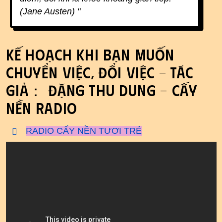
(Jane Austen) "
Kế hoạch khi bạn muốn
chuyển việc, đổi việc - Tác
giả： Đặng Thu Dung - Cấy
Nền Radio
RADIO CẤY NỀN TƯƠI TRẺ