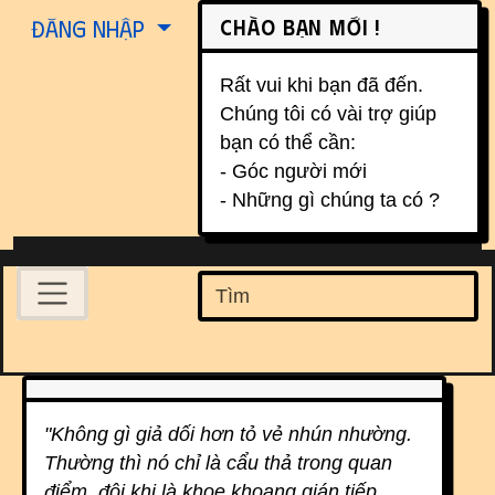
Site identity, navigation, etc.
Chào bạn mới !
Đăng nhập
Rất vui khi bạn đã đến.
Chúng tôi có vài trợ giúp
bạn có thể cần:
- Góc người mới
- Những gì chúng ta có ?
Navigation and related function
Find
Related content
"Không gì giả dối hơn tỏ vẻ nhún nhường.
Thường thì nó chỉ là cẩu thả trong quan
điểm, đôi khi là khoe khoang gián tiếp.