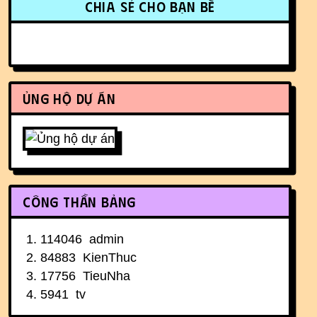
Chia sẻ cho bạn bè
Ủng hộ dự án
Công thần bảng
114046
admin
84883
KienThuc
17756
TieuNha
5941
tv