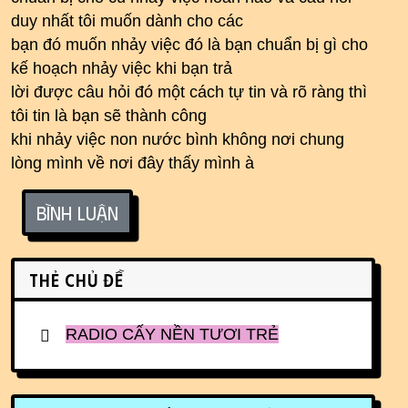
duy nhất tôi muốn dành cho các
bạn đó muốn nhảy việc đó là bạn chuẩn bị gì cho
kế hoạch nhảy việc khi bạn trả
lời được câu hỏi đó một cách tự tin và rõ ràng thì
tôi tin là bạn sẽ thành công
khi nhảy việc non nước bình không nơi chung
lòng mình về nơi đây thấy mình à
Bình luận
Related content
Thẻ chủ đề
RADIO CẤY NỀN TƯƠI TRẺ
More content and functionality (r