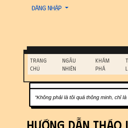
Site identity, navigati
Đăng nhập
Navigation and relat
Trang
Ngẫu
Khám
Chủ
Nhiên
Phá
Related content
"Không phải là tôi quá thông minh, chỉ là t
Hướng dẫn tháo l