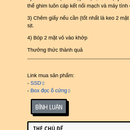
thể ghim luôn cáp kết nối mạch và máy tính 
3) Chêm giấy nếu cần (tốt nhất là keo 2 mặt 
sịt.
4) Bóp 2 mặt vỏ vào khớp
Thưởng thức thành quả
Link mua sản phẩm:
-
SSD
-
Box đọc ổ cứng
Bình luận
Related content
Thẻ chủ đề