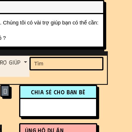
. Chúng tôi có vài trợ giúp bạn có thể cần:
ó ?
ent
rợ Giúp
Find
More content and funct
Chia sẻ cho bạn bè
H
Ủng hộ dự án