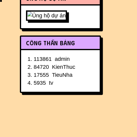
Công thần bảng
113861
admin
84720
KienThuc
17555
TieuNha
5935
tv