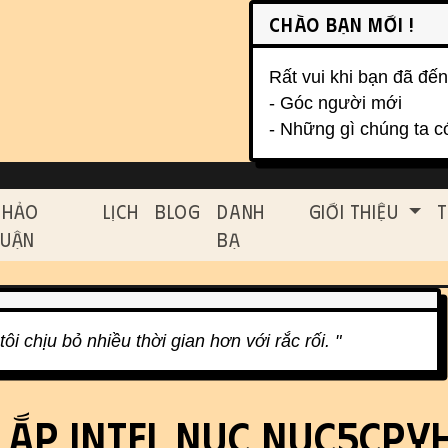
on, etc.
Chào bạn mới !
Rất vui khi bạn đã đến
- Góc người mới
- Những gì chúng ta c
ed functionality and cont
Thảo
Lịch
Blog
Danh
Giới Thiệu
T
Luận
Bạ
ôi chịu bỏ nhiều thời gian hơn với rắc rối. "
ắp Intel NUC NUC5CPY