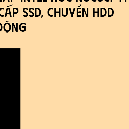
 cấp ssd, chuyển hdd
 động