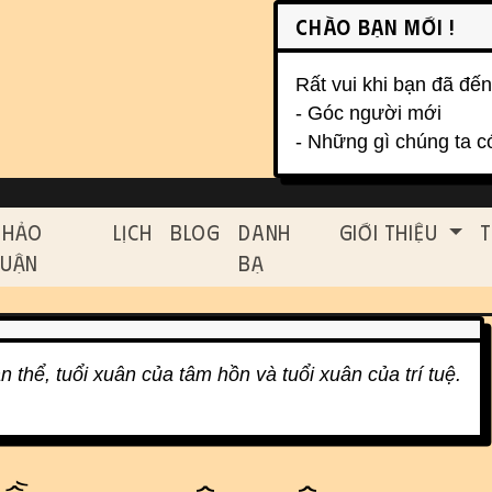
on, etc.
Chào bạn mới !
Rất vui khi bạn đã đến
- Góc người mới
- Những gì chúng ta c
ed functionality and cont
Thảo
Lịch
Blog
Danh
Giới Thiệu
T
Luận
Bạ
ân thể, tuổi xuân của tâm hồn và tuổi xuân của trí tuệ.