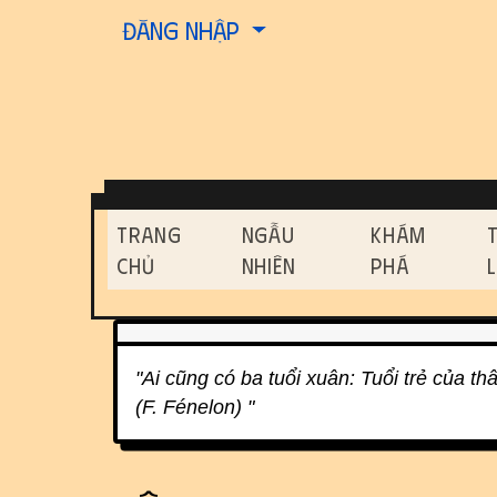
Site identity, navigati
Đăng nhập
Navigation and relat
Trang
Ngẫu
Khám
Chủ
Nhiên
Phá
Related content
"Ai cũng có ba tuổi xuân: Tuổi trẻ của th
(F. Fénelon) "