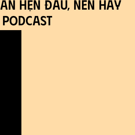
ần Hẹn Đâu, NÊN HAY
 Podcast