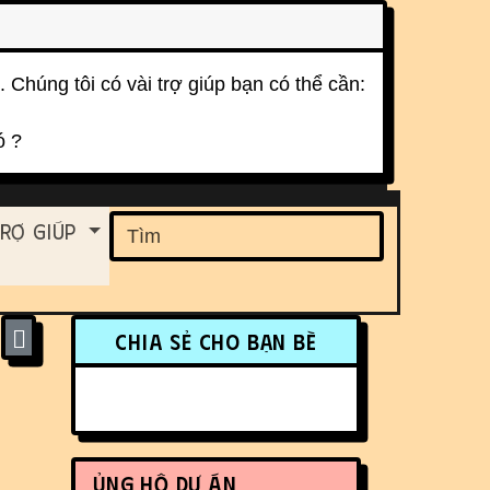
. Chúng tôi có vài trợ giúp bạn có thể cần:
ó ?
ent
rợ Giúp
Find
More content and funct
Chia sẻ cho bạn bè
Ủng hộ dự án