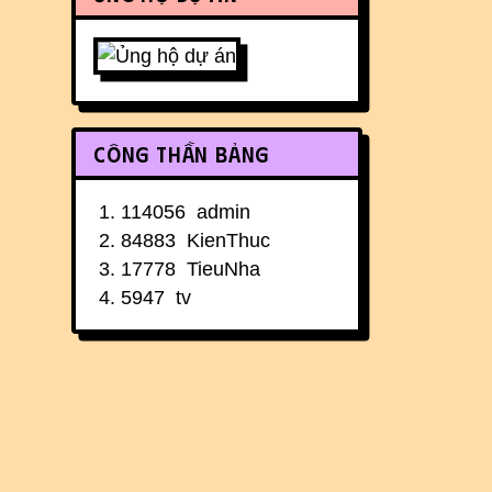
Công thần bảng
114056
admin
84883
KienThuc
17778
TieuNha
5947
tv