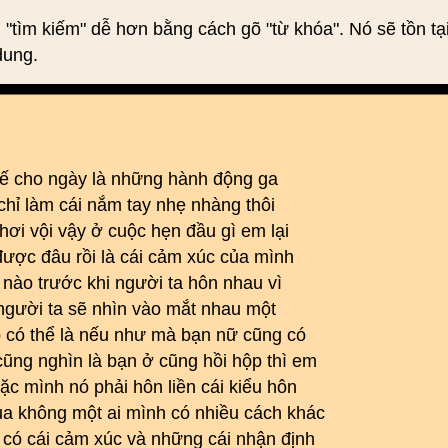
 "tìm kiếm" dễ hơn bằng cách gõ "từ khóa". Nó sẽ tồn tạ
dung.
 tế cho ngày là những hành động ga
chỉ làm cái nắm tay nhẹ nhàng thôi
hơi vội vậy ở cuộc hẹn đầu gì em lại
được đâu rồi là cái cảm xúc của mình
 nào trước khi người ta hôn nhau vì
 người ta sẽ nhìn vào mắt nhau một
ó có thể là nếu như mà bạn nữ cũng có
ũng nghìn là bạn ở cũng hồi hộp thì em
ặc mình nó phải hôn liền cái kiểu hôn
a không một ai mình có nhiều cách khác
có cái cảm xúc và những cái nhận định