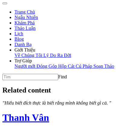
Trang Chủ
Ngẫu Nhiên
Khám Phá
Thảo Luận
Lịch
Blog
Danh Bạ
Giới Thiệu
Về Chúng Tôi
Lý Do Ra Đời
Trợ Giúp
Người mới
Đóng Góp
Hộp Cát
Cú Pháp Soạn Thảo
Find
Related content
"Hiểu biết đích thực là biết rằng mình không biết gì cả. "
Thanh Vân