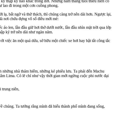
t kỳ thập kỷ nào khác trong đời. Những năm tháng tuổi thiếu niên có
hư lao đi trong một cơn cuồng phong.
 lạ, bất ngờ và thử thách, thì chúng càng trở nên dài hơn. Ngược lại,
là nơi chứa đựng vô số điều mới mẻ:
áo len, lần đầu giữ hơi thở dưới nước, lần đầu nhìn mặt trời qua lớp
thập kỷ trở nên dài như ngàn năm.
ới việc ăn một quả dứa, sở hữu một chiếc xe hơi hay bật tắt công tắc
hành những nhà thám hiểm, những kẻ phiêu lưu. Ta phải đến Machu
tâm Lima. Có lẽ chỉ như vậy thời gian mới ngừng cuộc phi nước đại
 trung niên,
 về chúng. Ta tưởng rằng mình đã hiểu thành phố mình đang sống,