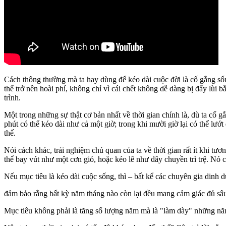
Cách thông thường mà ta hay dùng để kéo dài cuộc đời là cố gắng s
thể trở nên hoài phí, không chỉ vì cái chết không dễ dàng bị đẩy lù
trình.
Một trong những sự thật cơ bản nhất về thời gian chính là, dù ta cố
phút có thể kéo dài như cả một giờ; trong khi mười giờ lại có thể lướ
thế.
Nói cách khác, trải nghiệm chủ quan của ta về thời gian rất ít khi t
thể bay vút như một cơn gió, hoặc kéo lê như dây chuyền trì trệ. Nó 
Nếu mục tiêu là kéo dài cuộc sống, thì – bất kể các chuyên gia dinh 
đảm bảo rằng bất kỳ năm tháng nào còn lại đều mang cảm giác đủ sâ
Mục tiêu không phải là tăng số lượng năm mà là "làm dày" những năm t