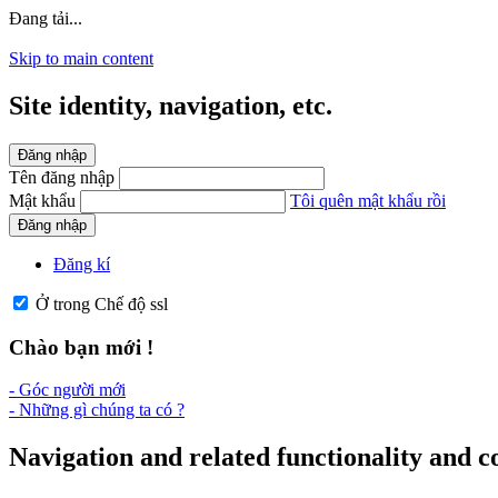
Đang tải...
Skip to main content
Site identity, navigation, etc.
Đăng nhập
Tên đăng nhập
Mật khẩu
Tôi quên mật khẩu rồi
Đăng nhập
Đăng kí
Ở trong Chế độ ssl
Chào bạn mới !
- Góc người mới
- Những gì chúng ta có ?
Navigation and related functionality and c