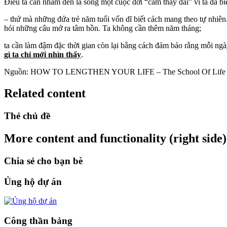
Điều ta cần nhắm đến là sống một cuộc đời “cảm thấy dài” vì ta đã b
– thứ mà những đứa trẻ năm tuổi vốn dĩ biết cách mang theo tự nhiê
hỏi những câu mở ra tâm hồn. Ta không cần thêm năm tháng;
ta cần làm đậm đặc thời gian còn lại bằng cách đảm bảo rằng mỗi ng
gì ta chỉ mới nhìn thấy
.
Nguồn: HOW TO LENGTHEN YOUR LIFE – The School Of Life
Related content
Thẻ chủ đề
More content and functionality (right side)
Chia sẻ cho bạn bè
Ủng hộ dự án
Công thần bảng