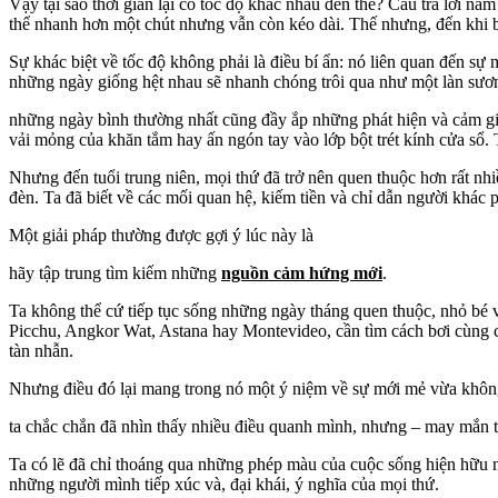
Vậy tại sao thời gian lại có tốc độ khác nhau đến thế? Câu trả lời n
thể nhanh hơn một chút nhưng vẫn còn kéo dài. Thế nhưng, đến khi bướ
Sự khác biệt về tốc độ không phải là điều bí ẩn: nó liên quan đến sự
những ngày giống hệt nhau sẽ nhanh chóng trôi qua như một làn sươn
những ngày bình thường nhất cũng đầy ắp những phát hiện và cảm giác 
vải mỏng của khăn tắm hay ấn ngón tay vào lớp bột trét kính cửa sổ. 
Nhưng đến tuổi trung niên, mọi thứ đã trở nên quen thuộc hơn rất nhi
đèn. Ta đã biết về các mối quan hệ, kiếm tiền và chỉ dẫn người khác ph
Một giải pháp thường được gợi ý lúc này là
hãy tập trung tìm kiếm những
nguồn cảm hứng mới
.
Ta không thể cứ tiếp tục sống những ngày tháng quen thuộc, nhỏ bé v
Picchu, Angkor Wat, Astana hay Montevideo, cần tìm cách bơi cùng c
tàn nhẫn.
Nhưng điều đó lại mang trong nó một ý niệm về sự mới mẻ vừa không c
ta chắc chắn đã nhìn thấy nhiều điều quanh mình, nhưng – may mắn 
Ta có lẽ đã chỉ thoáng qua những phép màu của cuộc sống hiện hữu ng
những người mình tiếp xúc và, đại khái, ý nghĩa của mọi thứ.