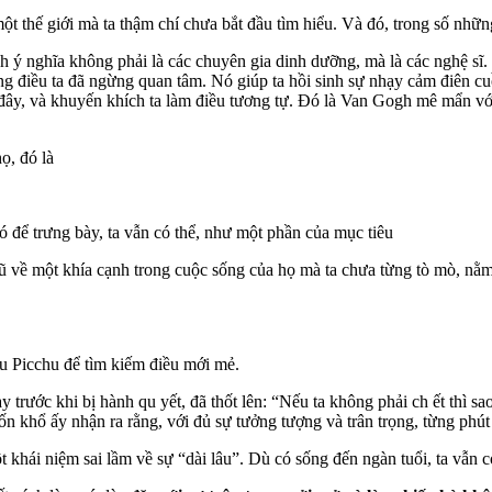
t thế giới mà ta thậm chí chưa bắt đầu tìm hiểu. Và đó, trong số những 
 ý nghĩa không phải là các chuyên gia dinh dưỡng, mà là các nghệ sĩ.
ững điều ta đã ngừng quan tâm. Nó giúp ta hồi sinh sự nhạy cảm điên c
c đây, và khuyến khích ta làm điều tương tự. Đó là Van Gogh mê mẩn vớ
ọ, đó là
đó để trưng bày, ta vẫn có thể, như một phần của mục tiêu
cũ về một khía cạnh trong cuộc sống của họ mà ta chưa từng tò mò, n
hu Picchu để tìm kiếm điều mới mẻ.
rước khi bị hành qu yết, đã thốt lên: “Nếu ta không phải ch ết thì sao? 
 khổ ấy nhận ra rằng, với đủ sự tưởng tượng và trân trọng, từng phút t
khái niệm sai lầm về sự “dài lâu”. Dù có sống đến ngàn tuổi, ta vẫn có