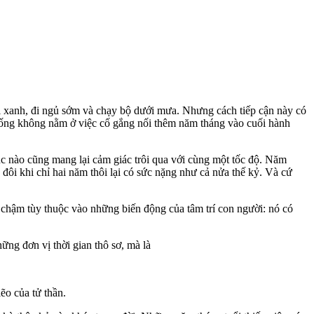
i xanh, đi ngủ sớm và chạy bộ dưới mưa. Nhưng cách tiếp cận này có
c sống không nằm ở việc cố gắng nối thêm năm tháng vào cuối hành
lúc nào cũng mang lại cảm giác trôi qua với cùng một tốc độ. Năm
 đôi khi chỉ hai năm thôi lại có sức nặng như cả nửa thế kỷ. Và cứ
ay chậm tùy thuộc vào những biến động của tâm trí con người: nó có
ững đơn vị thời gian thô sơ, mà là
ẽo của tử thần.