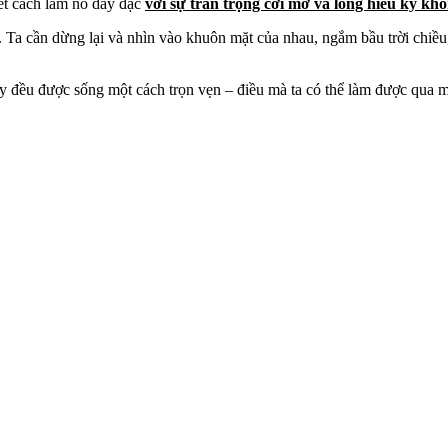
iết cách làm nó dày đặc
với sự trân trọng cởi mở và lòng hiếu kỳ kh
n. Ta cần dừng lại và nhìn vào khuôn mặt của nhau, ngắm bầu trời chi
ày đều được sống một cách trọn vẹn – điều mà ta có thể làm được qua 