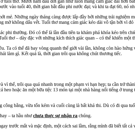
ằm ở tuổi thơ. Mười năm đầu đời gần như luôn mang cảm giác dài hơn bấ
c vào tuổi 40, thời gian bắt đầu phi nước đại; và khi ta đạt 60, nó n
 mới mẻ. Những ngày tháng càng được lấp đầy bởi những trải nghiệm mới
g mờ không dấu vết. Tuổi thơ mang cảm giác kéo dài vô tận bởi vì đó 
phi thường. Đó có thể là lần đầu tiên ta khám phá khóa kéo trên chiếc 
Tuổi thơ – dày đặc với những kích thích giác quan – có thể khiến một 
ều. Ta có thể đã bay vòng quanh thế giới vài lần, không còn hào hứng v
ải làm gì. Kết quả là, thời gian trôi qua không chút thương tiếc.
à vì thế, trôi qua quá nhanh trong một phạm vi hạn hẹp; ta cần trở t
á heo hoặc ăn một bữa tiệc 13 món tại một nhà hàng nổi tiếng ở trung 
ông bằng, vừa tốn kém và cuối cùng là bất khả thi. Dù có đi qua tuổi
thay – ta hầu như
chưa thực sự nhận ra
chúng.
ay trước mắt và mặc định, một cách sai lầm, rằng mình đã biết tất cả