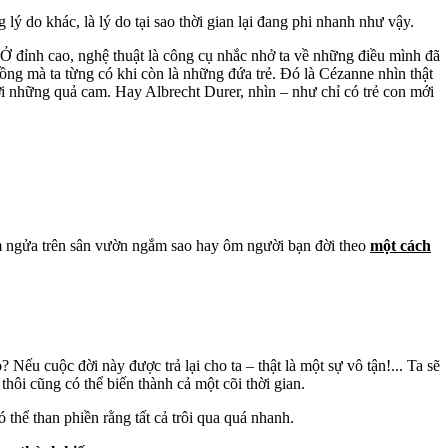
lý do khác, là lý do tại sao thời gian lại đang phi nhanh như vậy.
 Ở đỉnh cao, nghệ thuật là công cụ nhắc nhở ta về những điều mình đã
uồng mà ta từng có khi còn là những đứa trẻ. Đó là Cézanne nhìn thật
i những quả cam. Hay Albrecht Durer, nhìn – như chỉ có trẻ con mới
ằm ngửa trên sân vườn ngắm sao hay ôm người bạn đời theo
một cách
Nếu cuộc đời này được trả lại cho ta – thật là một sự vô tận!... Ta sẽ
hôi cũng có thể biến thành cả một cõi thời gian.
 thể than phiền rằng tất cả trôi qua quá nhanh.