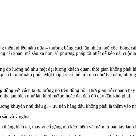
ống thêm nhiều năm nữa – thường bằng cách ăn nhiều ngũ cốc, bông cả
i bằng cải xoăn, mà sâu xa hơn, vì phương pháp tốt nhất để kéo dài cuộ
 gắng đo lường nó như một đại lượng khách quan, thời gian không phải 
t qua chỉ như năm phút. Một thập kỷ có thể trôi qua như hai năm, nhưng
ương đồng với cách ta đo lường nó trên đồng hồ. Thời gian trôi nhanh h
có thể tan biến như làn khói mờ ảo hoặc đạt đến độ dày đặc khó phai.
dưỡng khuyên nhủ điều gì – ưu tiên hàng đầu không phải là thêm vào nh
u sắc và ý nghĩa.
háng hiện tại, thay vì cố gắng níu kéo thêm vài năm từ bàn tay lạnh l