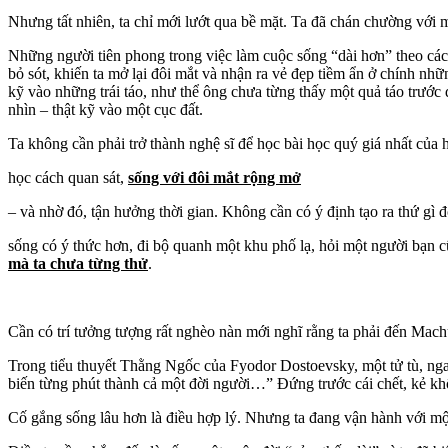
Nhưng tất nhiên, ta chỉ mới lướt qua bề mặt. Ta đã chán chường với mộ
Những người tiên phong trong việc làm cuộc sống “dài hơn” theo cách
bỏ sót, khiến ta mở lại đôi mắt và nhận ra vẻ đẹp tiềm ẩn ở chính nh
kỹ vào những trái táo, như thể ông chưa từng thấy một quả táo trướ
nhìn – thật kỹ vào một cục đất.
Ta không cần phải trở thành nghệ sĩ để học bài học quý giá nhất của h
học cách quan sát,
sống với đôi mắt rộng mở
– và nhờ đó, tận hưởng thời gian. Không cần có ý định tạo ra thứ gì 
sống có ý thức hơn, đi bộ quanh một khu phố lạ, hỏi một người bạn 
mà ta chưa từng thử
.
Cần có trí tưởng tượng rất nghèo nàn mới nghĩ rằng ta phải đến Mac
Trong tiểu thuyết Thằng Ngốc của Fyodor Dostoevsky, một tử tù, ngay t
biến từng phút thành cả một đời người…” Đứng trước cái chết, kẻ khốn
Cố gắng sống lâu hơn là điều hợp lý. Nhưng ta đang vận hành với một 