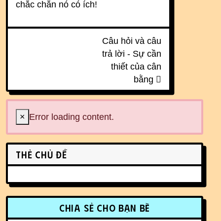
chắc chắn nó có ích!
Câu hỏi và câu
trả lời - Sự cần
thiết của cân
bằng
×
Error loading content.
Related content
Thẻ chủ đề
More content and functionality (r
Chia sẻ cho bạn bè