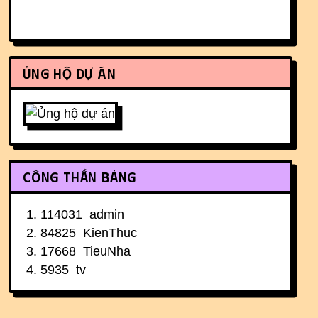
Ủng hộ dự án
Công thần bảng
114031
admin
84825
KienThuc
17668
TieuNha
5935
tv