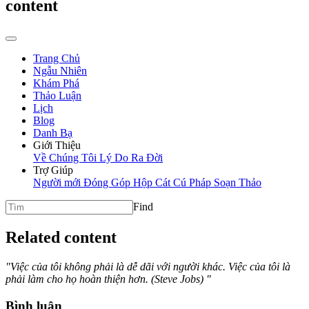
content
Trang Chủ
Ngẫu Nhiên
Khám Phá
Thảo Luận
Lịch
Blog
Danh Bạ
Giới Thiệu
Về Chúng Tôi
Lý Do Ra Đời
Trợ Giúp
Người mới
Đóng Góp
Hộp Cát
Cú Pháp Soạn Thảo
Find
Related content
"Việc của tôi không phải là dễ dãi với người khác. Việc của tôi là
phải làm cho họ hoàn thiện hơn. (Steve Jobs) "
Bình luận