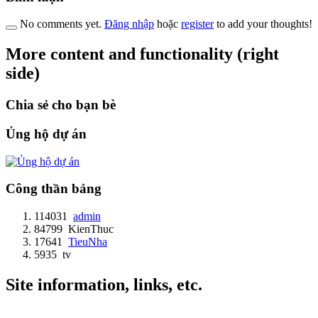
No comments yet.
Đăng nhập
hoặc
register
to add your thoughts!
More content and functionality (right
side)
Chia sẻ cho bạn bè
Ủng hộ dự án
Công thần bảng
114031
admin
84799
KienThuc
17641
TieuNha
5935
tv
Site information, links, etc.