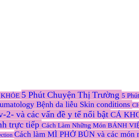
5 Phút Chuyện Thị Trường
C KHỎE
5 Phú
eumatology
Bệnh da liễu Skin conditions
C
- và các vấn đề y tế nổi bật
CÁ KHO
nh trực tiếp
Cách Làm Những Món BÁNH VIỆT
Cách làm MÌ PHỞ BÚN và các món 
ection