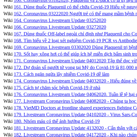
Wiki
160. Coronavirus 03182020, Plaquenil và Z-pack có là trị liệu
Wiki
161. Dùng thuốc Plaquenil có thể chữa Covid-19 Hiểu về nguyên
Wiki
162. Coronavirus 03222020 Người trẻ có thể mang mầm bệnh ngu
Wiki
164. Coronavirus Livestream Update 03252020
Wiki
166. Coronavirus Livestream Update 03272020
Wiki
167. Dùng thuốc Off-label ngoài chỉ định như Plaquenil cho Co
Wiki
168. Tìm hiểu về 2 loại xét nghiệm Covid-19 PCR vs Antibodi
Wiki
169. Coronavirus Livestream 03302020 Dùng Plaquenil trị bện
Wiki
170. Sốt hay xông hơi có thể giúp ích hệ miễn dịch bẩm sinh t
Wiki
171. Coronavirus Livestream Update 04012020 Tập thể dục vừa
Wiki
172. Dự đoán số người tử vong tại Mỹ do Covid-19 là 81,000 ng
Wiki
173. Cách ngăn ngừa lây nhiễm Covid-19 dễ làm
Wiki
174. Coronavirus Livestream Update 04032020 - Hiểu đúng về
Wiki
175. Cách tự chăm sóc bệnh Covid-19 ở nhà
Wiki
176. Coronavirus Livestream Update 04062020. Tuần lễ tệ hại
Wiki
177. Livestream Coronavirus Update 04082020 - Chúng ta học
Wiki
178. VietMD Doctors at frontline shared experiences fighting 
Wiki
179. Livestream Coronavirus Update 04102020 - Virus Sars-Co
Wiki
180. Nhóm máu có thể ảnh hưởng Covid-19
Wiki
181. Livestream Coronavirus Update 4132020 - Cẩn thận với cá
Wiki
182. Livestream Coronavirus Update 04172020 - Khi nào chúng 