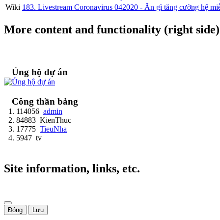
Wiki
183. Livestream Coronavirus 042020 - Ăn gì tăng cường hệ miễ
More content and functionality (right side)
Ủng hộ dự án
Công thần bảng
114056
admin
84883
KienThuc
17775
TieuNha
5947
tv
Site information, links, etc.
Đóng
Lưu