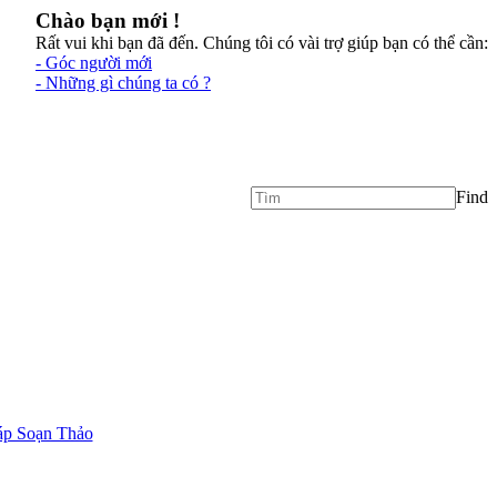
Chào bạn mới !
Rất vui khi bạn đã đến. Chúng tôi có vài trợ giúp bạn có thể cần:
- Góc người mới
- Những gì chúng ta có ?
Find
áp Soạn Thảo