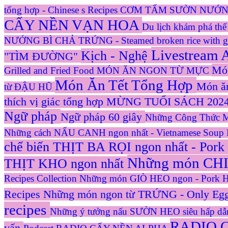
tổng hợp - Chinese s Recipes
CƠM TẤM SƯỜN NƯỚNG
CẤY NỀN VẠN HOA
Du lịch khám phá th
NƯỚNG BÌ CHẢ TRỨNG - Steamed broken rice with gril
Livestream
Kịch - Nghệ
"TÌM ĐƯỜNG"
Món
Grilled and Fried Food
MÓN ĂN NGON TỪ MỰC
Món Ăn Tết Tổng Hợp
Món ă
từ ĐẬU HŨ
thích vị giác tổng hợp
MỪNG TUỔI SÁCH 2024
Ngữ pháp
Ngữ pháp 60 giây
Những Công Thức Mu
Những cách NẤU CANH ngon nhất - Vietnamese Soup R
chế biến THỊT BA RỌI ngon nhất - Pork
Những món CHIÊN
THỊT KHO ngon nhất
Recipes Collection
Những món GIÒ HEO ngon - Pork H
Recipes
Những món ngon từ TRỨNG - Only Egg
recipes
Những ý tưởng nấu SƯỜN HEO siêu hấp dẫn
RADIO 
vấn