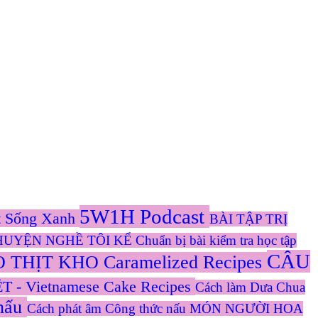
5W1H Podcast
t Sống Xanh
BÀI TẬP TRỊ
HUYỆN NGHỀ TÔI KỂ
Chuẩn bị bài kiểm tra học tập
CÂU
 THỊT KHO Caramelized Recipes
 - Vietnamese Cake Recipes
Cách làm Dưa Chua
nấu
Cách phát âm
Công thức nấu MÓN NGƯỜI HOA