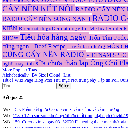
Podcast
RADIO CẤY NỀN ALPHA
CẤY NỀN KẾT NỐI
RADIO CẤY NỀN
RADIO C
RADIO CẤY NỀN SỐNG XANH
KIỆN
RheumatologyDermatology for Medical Students 
Tiêu hóa hàng ngày
Trốn Tìm Podc
SHOW
cũng ngon - Beef Recipe
Tuyển tập những MÓN CHÈ
CÙNG CẤY NỀN RADIO
VIETNAM SPECI
sửa chữa tháo lắp
Ông Chú Pl
nghề máy tính
More Popular Tags
Alphabetically
|
By Size
|
Cloud
|
List
Tất cả
Wiki Page
Blog Post
Thư mục
Nơi trưng bày Tập tin
Poll
Qui
Kết quả
25
Wiki
155. Phân biệt giữa Coronavirus, cảm cúm, và cảm thường
Wiki
158. Chăm sóc sức khoẻ người lớn tuổi trong đại dịch Covid-1
Wiki
159. Coronavirus ngày 03132020 Flattening the curve, thời gia