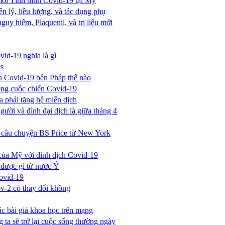
 mới Tình hình Covid-19 tại Mỹ
 lý, liều lượng, và tác dụng phụ
y hiểm, Plaquenil, và trị liệu mới
vid-19 nghĩa là gì
es
h Covid-19 bên Pháp thế nào
rong cuộc chiến Covid-19
 phải tăng hệ miễn dịch
ười và đỉnh đại dịch là giữa tháng 4
 câu chuyện BS Price từ New York
 của Mỹ với đỉnh dịch Covid-19
 được gì từ nước Ý
Covid-19
v-2 có thay đổi không
c bài giả khoa học trên mạng
ta sẽ trở lại cuộc sống thường ngày