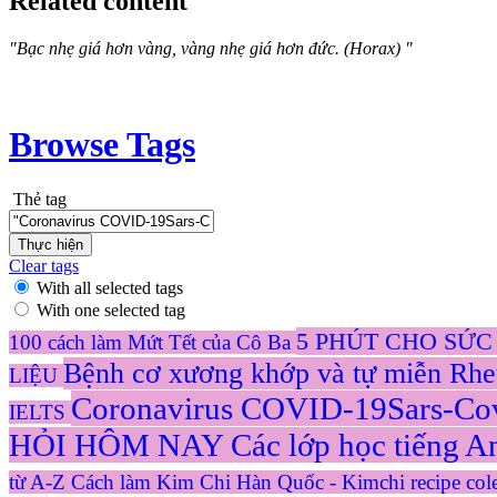
Related content
"Bạc nhẹ giá hơn vàng, vàng nhẹ giá hơn đức. (Horax) "
Browse Tags
Thẻ tag
Clear tags
With all selected tags
With one selected tag
5 PHÚT CHO SỨ
100 cách làm Mứt Tết của Cô Ba
Bệnh cơ xương khớp và tự miễn Rh
LIỆU
Coronavirus COVID-19Sars-Cov-2
IELTS
HỎI HÔM NAY
Các lớp học tiếng A
từ A-Z
Cách làm Kim Chi Hàn Quốc - Kimchi recipe col