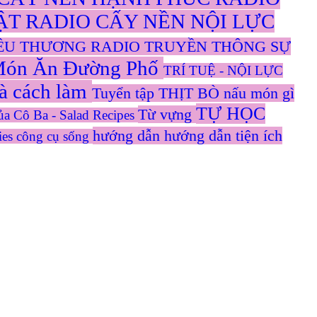
BẬT
RADIO CẤY NỀN NỘI LỰC
YÊU THƯƠNG
RADIO TRUYỀN THÔNG SỰ
ón Ăn Đường Phố
TRÍ TUỆ - NỘI LỰC
 cách làm
Tuyển tập THỊT BÒ nấu món gì
TỰ HỌC
Từ vựng
 Cô Ba - Salad Recipes
hướng dẫn
hướng dẫn tiện ích
ies
công cụ sống