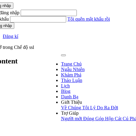
g nhập
đăng nhập
khẩu
Tôi quên mật khẩu rồi
g nhập
Đăng kí
 trong Chế độ ssl
ontent
Trang Chủ
Ngẫu Nhiên
Khám Phá
Thảo Luận
Lịch
Blog
Danh Bạ
Giới Thiệu
Về Chúng Tôi
Lý Do Ra Đời
Trợ Giúp
Người mới
Đóng Góp
Hộp Cát
Cú Ph