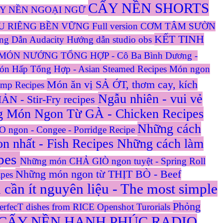
CẤY NỀN SHORTS
Y NỀN NGOẠI NGỮ
U RIÊNG BỀN VỮNG
Full version CƠM TÂM SƯỜN
KẾT TINH
ng Dẫn Audacity
Hướng dẫn studio obs
MÓN NƯỚNG TỔNG HỢP - Cô Ba Bình Dương -
n Hấp Tổng Hợp - Asian Steamed Recipes
Món ngon
Món ăn vị SẢ ỚT, thơm cay, kích
imp Recipes
Ngẫu nhiên - vui vẻ
 Stir-Fry recipes
 Món Ngon Từ GÀ - Chicken Recipes
Những cách
gon - Congee - Porridge Recipe
n nhất - Fish Recipes
Những cách làm
ipes
Những món CHẢ GIÒ ngon tuyệt - Spring Roll
Những món ngon từ THỊT BÒ - Beef
ipes
ần ít nguyên liệu - The most simple
Phỏng
fecT dishes from RICE
Openshot Turorials
 CẤY NỀN HẠNH PHÚC
RADIO