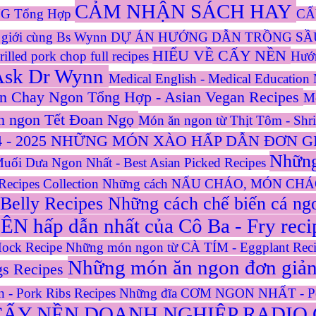
CẢM NHẬN SÁCH HAY
 Tổng Hợp
CẤ
ế giới cùng Bs Wynn
DỰ ÁN HƯỚNG DẪN TRỒNG SẦ
HIỂU VỀ CẤY NỀN
led pork chop full recipes
Hướ
 Ask Dr Wynn
Medical English - Medical Education
 Chay Ngon Tổng Hợp - Asian Vegan Recipes
Mó
n ngon Tết Đoan Ngọ
Món ăn ngon từ Thịt Tôm - Shr
 - 2025
NHỮNG MÓN XÀO HẤP DẪN ĐƠN GIẢN -
Những
ối Dưa Ngon Nhất - Best Asian Picked Recipes
ecipes Collection
Những cách NẤU CHÁO, MÓN CHÁO n
 Belly Recipes
Những cách chế biến cá ngo
 hấp dẫn nhất của Cô Ba - Fry rec
ock Recipe
Những món ngon từ CÀ TÍM - Eggplant Rec
Những món ăn ngon đơn giản c
s Recipes
 - Pork Ribs Recipes
Những đĩa CƠM NGON NHẤT - Per
CẤY NỀN DOANH NGHIỆP
RADIO